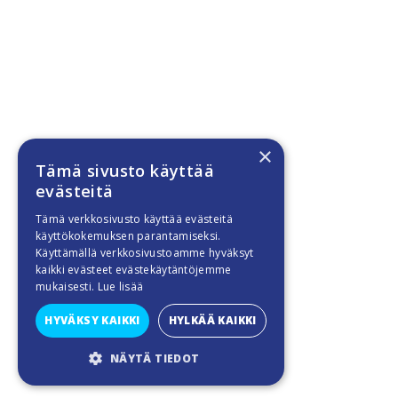
×
Tämä sivusto käyttää
evästeitä
Tämä verkkosivusto käyttää evästeitä
käyttökokemuksen parantamiseksi.
Käyttämällä verkkosivustoamme hyväksyt
kaikki evästeet evästekäytäntöjemme
mukaisesti.
Lue lisää
HYVÄKSY KAIKKI
HYLKÄÄ KAIKKI
NÄYTÄ TIEDOT
SUORITUSKYVYLLISET