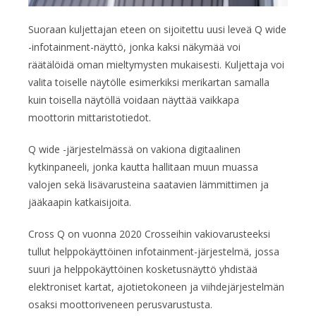
Suoraan kuljettajan eteen on sijoitettu uusi leveä Q wide
-infotainment-näyttö, jonka kaksi näkymää voi
räätälöidä oman mieltymysten mukaisesti. Kuljettaja voi
valita toiselle näytölle esimerkiksi merikartan samalla
kuin toisella näytöllä voidaan näyttää vaikkapa
moottorin mittaristotiedot.
Q wide -järjestelmässä on vakiona digitaalinen
kytkinpaneeli, jonka kautta hallitaan muun muassa
valojen sekä lisävarusteina saatavien lämmittimen ja
jääkaapin katkaisijoita.
Cross Q on vuonna 2020 Crosseihin vakiovarusteeksi
tullut helppokäyttöinen infotainment-järjestelmä, jossa
suuri ja helppokäyttöinen kosketusnäyttö yhdistää
elektroniset kartat, ajotietokoneen ja viihdejärjestelmän
osaksi moottoriveneen perusvarustusta.