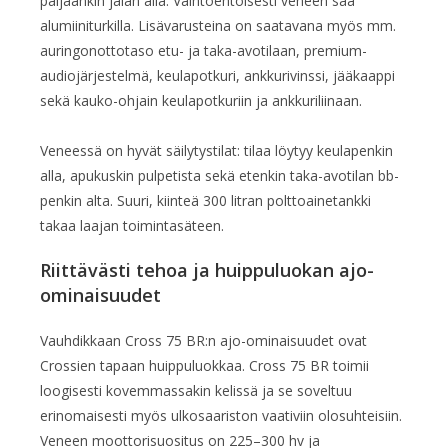
paljaankin jalan alla. Vaihtoehtoisesti veneen saa
alumiiniturkilla. Lisävarusteina on saatavana myös mm.
auringonottotaso etu- ja taka-avotilaan, premium-
audiojärjestelmä, keulapotkuri, ankkurivinssi, jääkaappi
sekä kauko-ohjain keulapotkuriin ja ankkuriliinaan.
Veneessä on hyvät säilytystilat: tilaa löytyy keulapenkin
alla, apukuskin pulpetista sekä etenkin taka-avotilan bb-
penkin alta. Suuri, kiinteä 300 litran polttoainetankki
takaa laajan toimintasäteen.
Riittävästi tehoa ja huippuluokan ajo-
ominaisuudet
Vauhdikkaan Cross 75 BR:n ajo-ominaisuudet ovat
Crossien tapaan huippuluokkaa. Cross 75 BR toimii
loogisesti kovemmassakin kelissä ja se soveltuu
erinomaisesti myös ulkosaariston vaativiin olosuhteisiin.
Veneen moottorisuositus on 225–300 hv ja