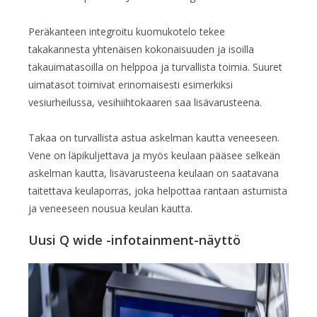
Peräkanteen integroitu kuomukotelo tekee
takakannesta yhtenäisen kokonaisuuden ja isoilla
takauimatasoilla on helppoa ja turvallista toimia. Suuret
uimatasot toimivat erinomaisesti esimerkiksi
vesiurheilussa, vesihiihtokaaren saa lisävarusteena.
Takaa on turvallista astua askelman kautta veneeseen.
Vene on läpikuljettava ja myös keulaan pääsee selkeän
askelman kautta, lisävarusteena keulaan on saatavana
taitettava keulaporras, joka helpottaa rantaan astumista
ja veneeseen nousua keulan kautta.
Uusi Q wide -infotainment-näyttö