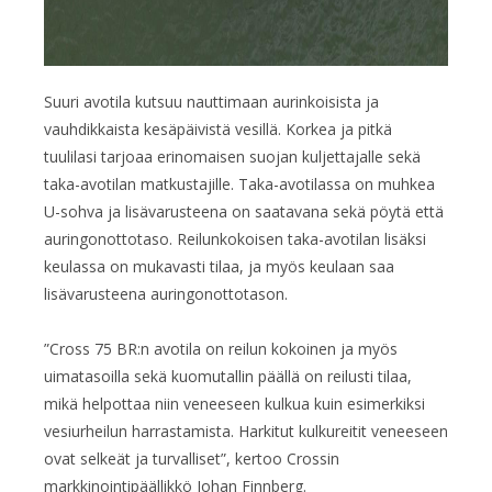
Suuri avotila kutsuu nauttimaan aurinkoisista ja
vauhdikkaista kesäpäivistä vesillä. Korkea ja pitkä
tuulilasi tarjoaa erinomaisen suojan kuljettajalle sekä
taka-avotilan matkustajille. Taka-avotilassa on muhkea
U-sohva ja lisävarusteena on saatavana sekä pöytä että
auringonottotaso. Reilunkokoisen taka-avotilan lisäksi
keulassa on mukavasti tilaa, ja myös keulaan saa
lisävarusteena auringonottotason.
”Cross 75 BR:n avotila on reilun kokoinen ja myös
uimatasoilla sekä kuomutallin päällä on reilusti tilaa,
mikä helpottaa niin veneeseen kulkua kuin esimerkiksi
vesiurheilun harrastamista. Harkitut kulkureitit veneeseen
ovat selkeät ja turvalliset”, kertoo Crossin
markkinointipäällikkö Johan Finnberg.