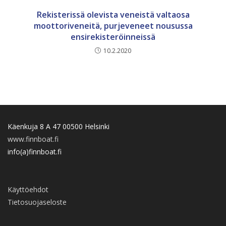
Rekisterissä olevista veneistä valtaosa
moottoriveneitä, purjeveneet nousussa
ensirekisteröinneissä
10.2.2020
Käenkuja 8 A 47 00500 Helsinki
www.finnboat.fi
info(a)finnboat.fi
Käyttöehdot
Tietosuojaseloste