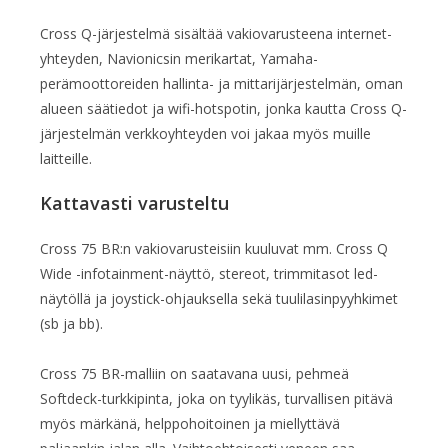
Cross Q-järjestelmä sisältää vakiovarusteena internet-
yhteyden, Navionicsin merikartat, Yamaha-
perämoottoreiden hallinta- ja mittarijärjestelmän, oman
alueen säätiedot ja wifi-hotspotin, jonka kautta Cross Q-
järjestelmän verkkoyhteyden voi jakaa myös muille
laitteille.
Kattavasti varusteltu
Cross 75 BR:n vakiovarusteisiin kuuluvat mm. Cross Q
Wide -infotainment-näyttö, stereot, trimmitasot led-
näytöllä ja joystick-ohjauksella sekä tuulilasinpyyhkimet
(sb ja bb).
Cross 75 BR-malliin on saatavana uusi, pehmeä
Softdeck-turkkipinta, joka on tyylikäs, turvallisen pitävä
myös märkänä, helppohoitoinen ja miellyttävä