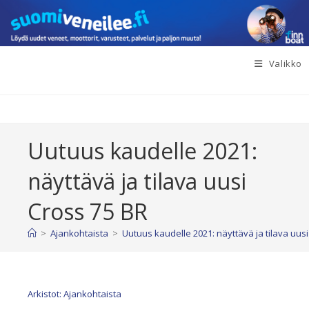
Siirry
suoraan
sisältöön
Valikko
Uutuus kaudelle 2021:
näyttävä ja tilava uusi
Cross 75 BR
>
Ajankohtaista
>
Uutuus kaudelle 2021: näyttävä ja tilava uus
Arkistot: Ajankohtaista