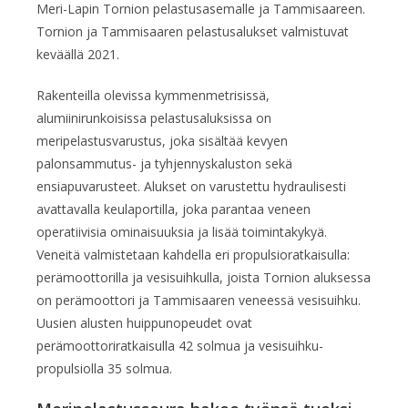
Meri-Lapin Tornion pelastusasemalle ja Tammisaareen.
Tornion ja Tammisaaren pelastusalukset valmistuvat
keväällä 2021.
Rakenteilla olevissa kymmenmetrisissä,
alumiinirunkoisissa pelastusaluksissa on
meripelastusvarustus, joka sisältää kevyen
palonsammutus- ja tyhjennyskaluston sekä
ensiapuvarusteet. Alukset on varustettu hydraulisesti
avattavalla keulaportilla, joka parantaa veneen
operatiivisia ominaisuuksia ja lisää toimintakykyä.
Veneitä valmistetaan kahdella eri propulsioratkaisulla:
perämoottorilla ja vesisuihkulla, joista Tornion aluksessa
on perämoottori ja Tammisaaren veneessä vesisuihku.
Uusien alusten huippunopeudet ovat
perämoottoriratkaisulla 42 solmua ja vesisuihku-
propulsiolla 35 solmua.