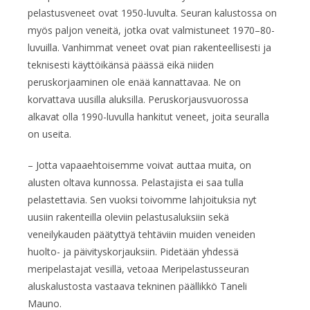
pelastusveneet ovat 1950-luvulta. Seuran kalustossa on
myös paljon veneitä, jotka ovat valmistuneet 1970–80-
luvuilla. Vanhimmat veneet ovat pian rakenteellisesti ja
teknisesti käyttöikänsä päässä eikä niiden
peruskorjaaminen ole enää kannattavaa. Ne on
korvattava uusilla aluksilla. Peruskorjausvuorossa
alkavat olla 1990-luvulla hankitut veneet, joita seuralla
on useita.
– Jotta vapaaehtoisemme voivat auttaa muita, on
alusten oltava kunnossa. Pelastajista ei saa tulla
pelastettavia. Sen vuoksi toivomme lahjoituksia nyt
uusiin rakenteilla oleviin pelastusaluksiin sekä
veneilykauden päätyttyä tehtäviin muiden veneiden
huolto- ja päivityskorjauksiin. Pidetään yhdessä
meripelastajat vesillä, vetoaa Meripelastusseuran
aluskalustosta vastaava tekninen päällikkö Taneli
Mauno.