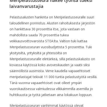
Meripelastusseura hakee työnsä tueksi
laivanvarustajia
Pelastusalusten hankinta on Meripelastusseuralle suuri
taloudellinen ponnistus. Alusten rahoituksesta järjestön
on hankittava 30 prosenttia itse, jota vastaan on
mahdollista saada 70 prosenttia tukea
veikkausvoittovaroista STEA:lta. Valtion tuki kattaa
Meripelastusseuran vuosibudjetista 5 prosenttia. Tuki
yksityisiltä, yrityksiltä ja yhteisöiltä on
Meripelastusseuralle elintärkeä, sillä pelastuskalusto on
kovassa käytössä koko avovesikauden ja vaatii siksi
säännöllistä uusimista. Viime kaudella vapaaehtoiset
meripelastajat tekivät 11 000 tuntia pelastustyötä vesillä.
Tänä vuonna vapaaehtoiset ovat olleet ympäri
vuorokautisessa valmiudessa vilkkaimmilla asemilla jo
huhtikuusta ja työtä jatketaan aina lokakuun loppuun.
Meripelastusseuran vanhimmat käytössä olevat