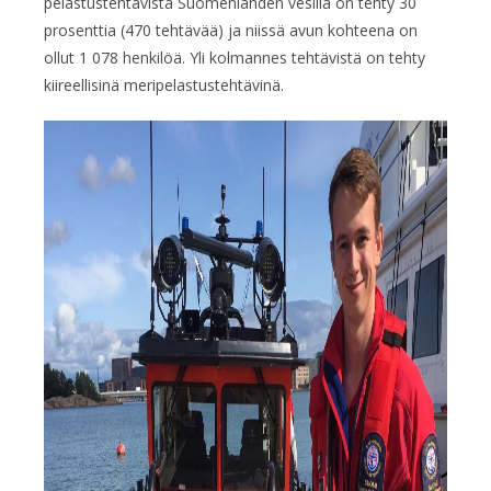
pelastustehtävistä Suomenlahden vesillä on tehty 30
prosenttia (470 tehtävää) ja niissä avun kohteena on
ollut 1 078 henkilöä. Yli kolmannes tehtävistä on tehty
kiireellisinä meripelastustehtävinä.