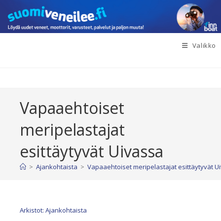
Siirry
suoraan
sisältöön
Valikko
Vapaaehtoiset
meripelastajat
esittäytyvät Uivassa
>
Ajankohtaista
>
Vapaaehtoiset meripelastajat esittäytyvät U
Arkistot: Ajankohtaista