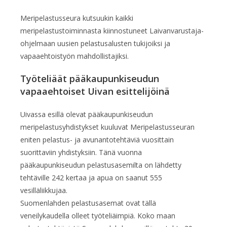
Meripelastusseura kutsuukin kaikki
meripelastustoiminnasta kiinnostuneet Laivanvarustaja-
ohjelmaan uusien pelastusalusten tukijoiksi ja
vapaaehtoistyön mahdollistajiksi.
Työteliäät pääkaupunkiseudun
vapaaehtoiset Uivan esittelijöinä
Uivassa esillä olevat pääkaupunkiseudun
meripelastusyhdistykset kuuluvat Meripelastusseuran
eniten pelastus- ja avunantotehtäviä vuosittain
suorittaviin yhdistyksiin. Tänä vuonna
pääkaupunkiseudun pelastusasemilta on lähdetty
tehtäville 242 kertaa ja apua on saanut 555
vesilläliikkujaa.
Suomenlahden pelastusasemat ovat tällä
veneilykaudella olleet työteliäimpiä. Koko maan