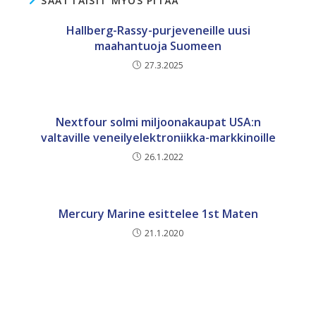
SAATTAISIT MYÖS PITÄÄ
Hallberg-Rassy-purjeveneille uusi
maahantuoja Suomeen
27.3.2025
Nextfour solmi miljoonakaupat USA:n
valtaville veneilyelektroniikka-markkinoille
26.1.2022
Mercury Marine esittelee 1st Maten
21.1.2020