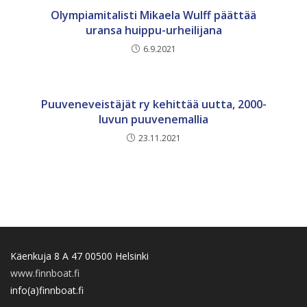
Olympiamitalisti Mikaela Wulff päättää
uransa huippu-urheilijana
6.9.2021
Puuveneveistäjät ry kehittää uutta, 2000-
luvun puuvenemallia
23.11.2021
Käenkuja 8 A 47 00500 Helsinki
www.finnboat.fi
info(a)finnboat.fi