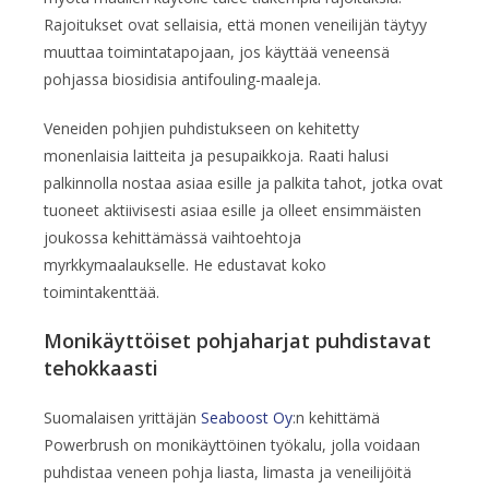
Rajoitukset ovat sellaisia, että monen veneilijän täytyy
muuttaa toimintatapojaan, jos käyttää veneensä
pohjassa biosidisia antifouling-maaleja.
Veneiden pohjien puhdistukseen on kehitetty
monenlaisia laitteita ja pesupaikkoja. Raati halusi
palkinnolla nostaa asiaa esille ja palkita tahot, jotka ovat
tuoneet aktiivisesti asiaa esille ja olleet ensimmäisten
joukossa kehittämässä vaihtoehtoja
myrkkymaalaukselle. He edustavat koko
toimintakenttää.
Monikäyttöiset pohjaharjat puhdistavat
tehokkaasti
Suomalaisen yrittäjän
Seaboost Oy
:n kehittämä
Powerbrush on monikäyttöinen työkalu, jolla voidaan
puhdistaa veneen pohja liasta, limasta ja veneilijöitä