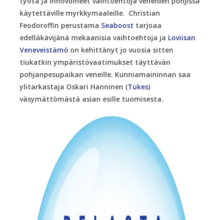
työtä ja innovoineet vaihtoehtoja veneiden pohjissa
käytettäville myrkkymaaleille. Christian
Feodoroffin perustama
Seaboost
tarjoaa
edelläkävijänä mekaanisia vaihtoehtoja ja
Loviisan
Veneveistämö
on kehittänyt jo vuosia sitten
tiukatkin ympäristövaatimukset täyttävän
pohjanpesupaikan veneille. Kunniamaininnan saa
ylitarkastaja Oskari Hanninen (
Tukes
)
väsymättömästä asian esille tuomisesta.