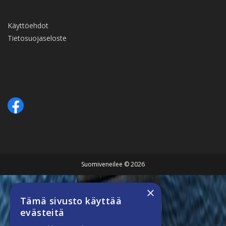
Käyttöehdot
Tietosuojaseloste
Suomiveneilee © 2026
×
Tämä sivusto käyttää
evästeitä