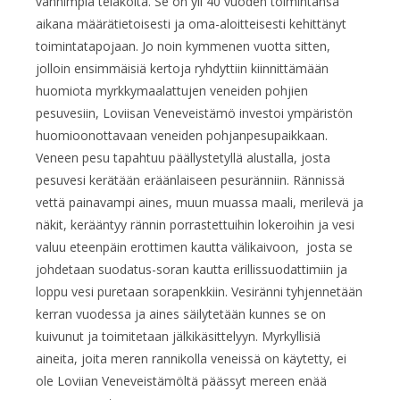
vanhimpia telakoita. Se on yli 40 vuoden toimintansa
aikana määrätietoisesti ja oma-aloitteisesti kehittänyt
toimintatapojaan. Jo noin kymmenen vuotta sitten,
jolloin ensimmäisiä kertoja ryhdyttiin kiinnittämään
huomiota myrkkymaalattujen veneiden pohjien
pesuvesiin, Loviisan Veneveistämö investoi ympäristön
huomioonottavaan veneiden pohjanpesupaikkaan.
Veneen pesu tapahtuu päällystetyllä alustalla, josta
pesuvesi kerätään eräänlaiseen pesuränniin. Rännissä
vettä painavampi aines, muun muassa maali, merilevä ja
näkit, kerääntyy rännin porrastettuihin lokeroihin ja vesi
valuu eteenpäin erottimen kautta välikaivoon, josta se
johdetaan suodatus-soran kautta erillissuodattimiin ja
loppu vesi puretaan sorapenkkiin. Vesiränni tyhjennetään
kerran vuodessa ja aines säilytetään kunnes se on
kuivunut ja toimitetaan jälkikäsittelyyn. Myrkyllisiä
aineita, joita meren rannikolla veneissä on käytetty, ei
ole Loviian Veneveistämöltä päässyt mereen enää