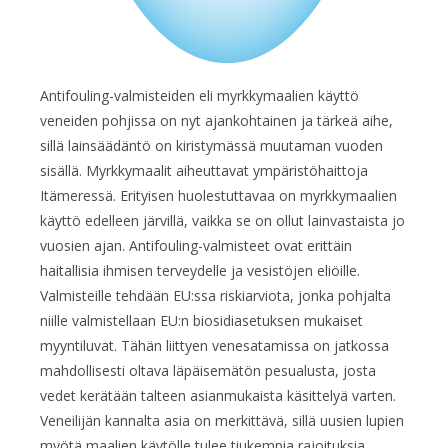
Antifouling-valmisteiden eli myrkkymaalien käyttö
veneiden pohjissa on nyt ajankohtainen ja tärkeä aihe,
sillä lainsäädäntö on kiristymässä muutaman vuoden
sisällä. Myrkkymaalit aiheuttavat ympäristöhaittoja
Itämeressä. Erityisen huolestuttavaa on myrkkymaalien
käyttö edelleen järvillä, vaikka se on ollut lainvastaista jo
vuosien ajan. Antifouling-valmisteet ovat erittäin
haitallisia ihmisen terveydelle ja vesistöjen eliöille.
Valmisteille tehdään EU:ssa riskiarviota, jonka pohjalta
niille valmistellaan EU:n biosidiasetuksen mukaiset
myyntiluvat. Tähän liittyen venesatamissa on jatkossa
mahdollisesti oltava läpäisemätön pesualusta, josta
vedet kerätään talteen asianmukaista käsittelyä varten.
Veneilijän kannalta asia on merkittävä, sillä uusien lupien
myötä maalien käytölle tulee tiukempia rajoituksia.