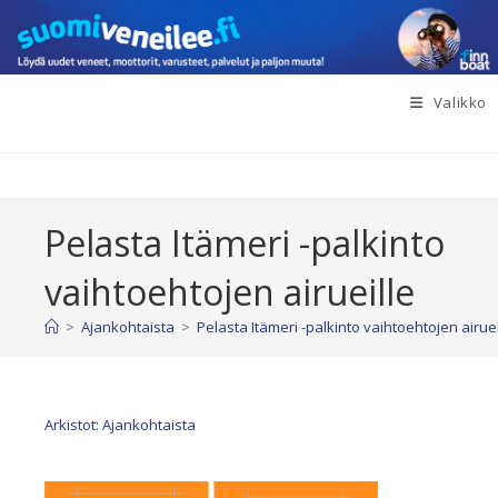
Siirry
suoraan
sisältöön
Valikko
Pelasta Itämeri -palkinto
vaihtoehtojen airueille
>
Ajankohtaista
>
Pelasta Itämeri -palkinto vaihtoehtojen airuei
Arkistot: Ajankohtaista