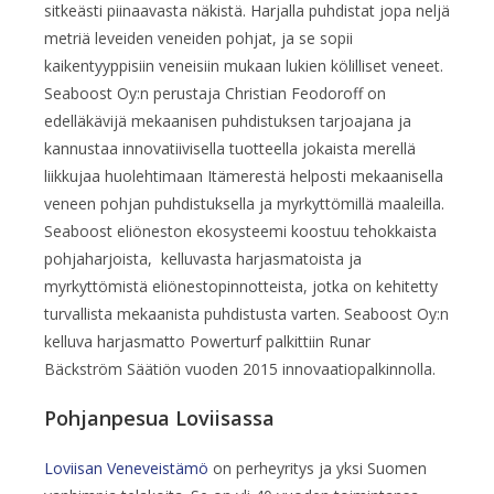
sitkeästi piinaavasta näkistä. Harjalla puhdistat jopa neljä
metriä leveiden veneiden pohjat, ja se sopii
kaikentyyppisiin veneisiin mukaan lukien kölilliset veneet.
Seaboost Oy:n perustaja Christian Feodoroff on
edelläkävijä mekaanisen puhdistuksen tarjoajana ja
kannustaa innovatiivisella tuotteella jokaista merellä
liikkujaa huolehtimaan Itämerestä helposti mekaanisella
veneen pohjan puhdistuksella ja myrkyttömillä maaleilla.
Seaboost eliöneston ekosysteemi koostuu tehokkaista
pohjaharjoista, kelluvasta harjasmatoista ja
myrkyttömistä eliönestopinnotteista, jotka on kehitetty
turvallista mekaanista puhdistusta varten. Seaboost Oy:n
kelluva harjasmatto Powerturf palkittiin Runar
Bäckström Säätiön vuoden 2015 innovaatiopalkinnolla.
Pohjanpesua Loviisassa
Loviisan Veneveistämö
on perheyritys ja yksi Suomen