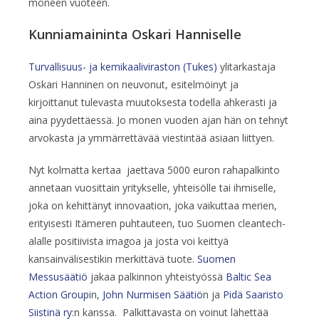
moneen vuoteen.
Kunniamaininta Oskari Hanniselle
Turvallisuus- ja kemikaaliviraston (Tukes)
ylitarkastaja
Oskari Hanninen on neuvonut, esitelmöinyt ja
kirjoittanut tulevasta muutoksesta todella ahkerasti ja
aina pyydettäessä. Jo monen vuoden ajan hän on tehnyt
arvokasta ja ymmärrettävää viestintää asiaan liittyen.
Nyt kolmatta kertaa jaettava 5000 euron rahapalkinto
annetaan vuosittain yritykselle, yhteisölle tai ihmiselle,
joka on kehittänyt innovaation, joka vaikuttaa merien,
erityisesti Itämeren puhtauteen, tuo Suomen cleantech-
alalle positiivista imagoa ja josta voi keittyä
kansainvälisestikin merkittävä tuote.
Suomen
Messusäätiö
jakaa palkinnon yhteistyössä
Baltic Sea
Action Group
in,
John Nurmisen Säätiö
n ja
Pidä Saaristo
Siistinä ry
:n kanssa. Palkittavasta on voinut lähettää