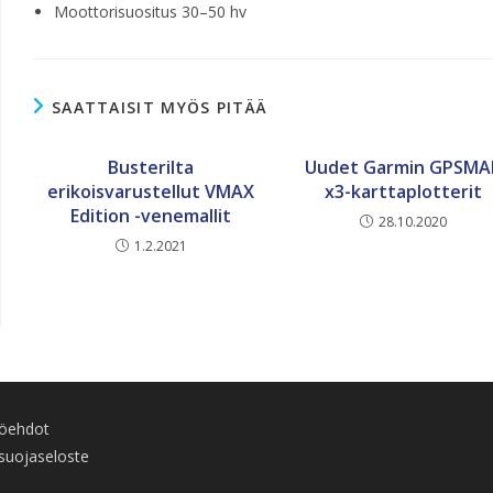
Moottorisuositus 30–50 hv
SAATTAISIT MYÖS PITÄÄ
Busterilta
Uudet Garmin GPSMA
erikoisvarustellut VMAX
x3-karttaplotterit
Edition -venemallit
28.10.2020
1.2.2021
töehdot
suojaseloste