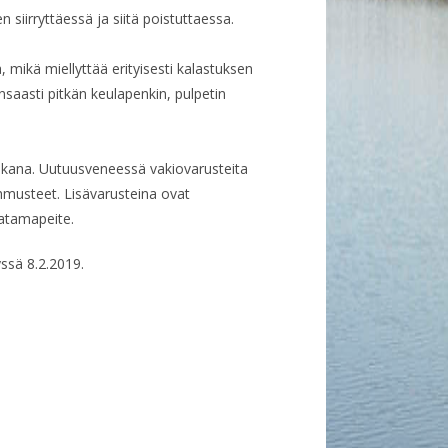
en siirryttäessä ja siitä poistuttaessa.
, mikä miellyttää erityisesti kalastuksen
unsaasti pitkän keulapenkin, pulpetin
takana. Uutuusveneessä vakiovarusteita
hmusteet. Lisävarusteina ovat
satamapeite.
ssä 8.2.2019.