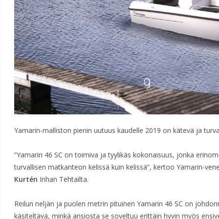
Yamarin-malliston pienin uutuus kaudelle 2019 on kätevä ja turv
”Yamarin 46 SC on toimiva ja tyylikäs kokonaisuus, jonka erino
turvallisen matkanteon kelissä kuin kelissä”, kertoo Yamarin-ven
Kurtén
Inhan Tehtailta.
Reilun neljän ja puolen metrin pituinen Yamarin 46 SC on johdon
käsiteltävä, minkä ansiosta se soveltuu erittäin hyvin myös ensi