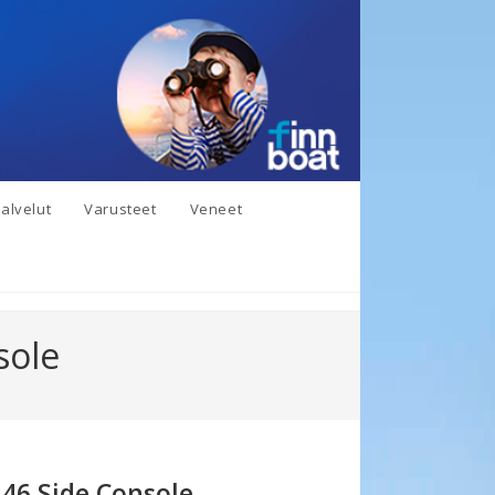
alvelut
Varusteet
Veneet
sole
46 Side Console