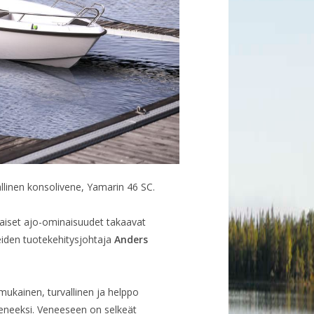
allinen konsolivene, Yamarin 46 SC.
maiset ajo-ominaisuudet takaavat
eiden tuotekehitysjohtaja
Anders
mukainen, turvallinen ja helppo
veneeksi. Veneeseen on selkeät