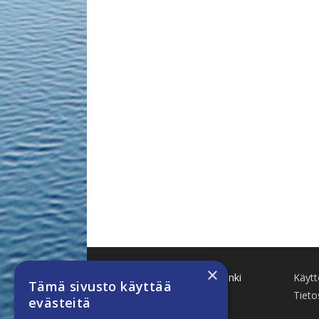
×
Käenkuja 8 A 47 00500 Helsinki
Käyt
Tämä sivusto käyttää
www.finnboat.fi
Tieto
evästeitä
info(a)finnboat.fi