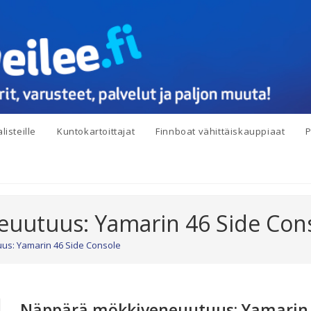
listeille
Kuntokartoittajat
Finnboat vähittäiskauppiaat
P
uutuus: Yamarin 46 Side Con
s: Yamarin 46 Side Console
Näppärä mökkiveneuutuus: Yamarin 