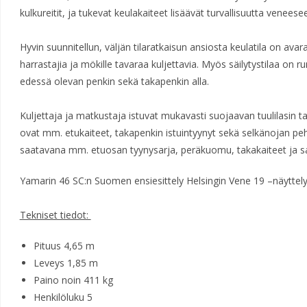
kulkureitit, ja tukevat keulakaiteet lisäävät turvallisuutta veneese
Hyvin suunnitellun, väljän tilaratkaisun ansiosta keulatila on avara
harrastajia ja mökille tavaraa kuljettavia. Myös säilytystilaa on r
edessä olevan penkin sekä takapenkin alla.
Kuljettaja ja matkustaja istuvat mukavasti suojaavan tuulilasin 
ovat mm. etukaiteet, takapenkin istuintyynyt sekä selkänojan pe
saatavana mm. etuosan tyynysarja, peräkuomu, takakaiteet ja 
Yamarin 46 SC:n Suomen ensiesittely Helsingin Vene 19 –näyttely
Tekniset tiedot:
Pituus 4,65 m
Leveys 1,85 m
Paino noin 411 kg
Henkilöluku 5