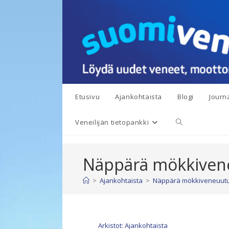
Siirry
suoraan
sisältöön
Etusivu
Ajankohtaista
Blogi
Journa
Toggle
Veneilijän tietopankki
website
Näppärä mökkivene
search
>
Ajankohtaista
>
Näppärä mökkiveneuutuu
Arkistot: Ajankohtaista