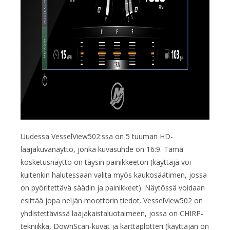
Uudessa VesselView502:ssa on 5 tuuman HD-
laajakuvanäyttö, jonka kuvasuhde on 16:9. Tämä
kosketusnäyttö on täysin painikkeeton (käyttäjä voi
kuitenkin halutessaan valita myös kaukosäätimen, jossa
on pyöritettävä säädin ja painikkeet). Näytössä voidaan
esittää jopa neljän moottorin tiedot. VesselView502 on
yhdistettävissä laajakaistaluotaimeen, jossa on CHIRP-
tekniikka, DownScan-kuvat ja karttaplotteri (käyttäjän on