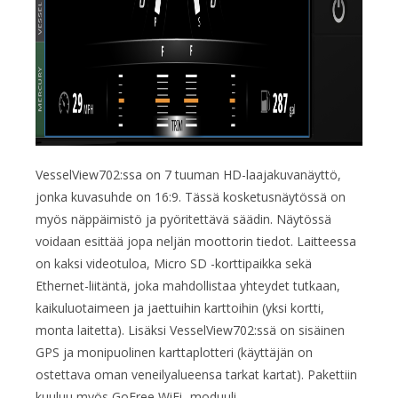
VesselView702:ssa on 7 tuuman HD-laajakuvanäyttö,
jonka kuvasuhde on 16:9. Tässä kosketusnäytössä on
myös näppäimistö ja pyöritettävä säädin. Näytössä
voidaan esittää jopa neljän moottorin tiedot. Laitteessa
on kaksi videotuloa, Micro SD -korttipaikka sekä
Ethernet-liitäntä, joka mahdollistaa yhteydet tutkaan,
kaikuluotaimeen ja jaettuihin karttoihin (yksi kortti,
monta laitetta). Lisäksi VesselView702:ssä on sisäinen
GPS ja monipuolinen karttaplotteri (käyttäjän on
ostettava oman veneilyalueensa tarkat kartat). Pakettiin
kuuluu myös GoFree WiFi -moduuli.