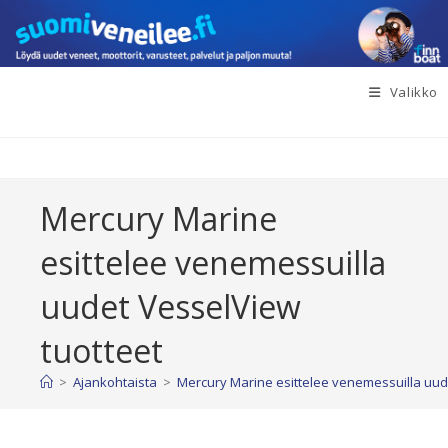
Siirry
suoraan
sisältöön
Valikko
Mercury Marine
esittelee venemessuilla
uudet VesselView
tuotteet
>
Ajankohtaista
>
Mercury Marine esittelee venemessuilla uud