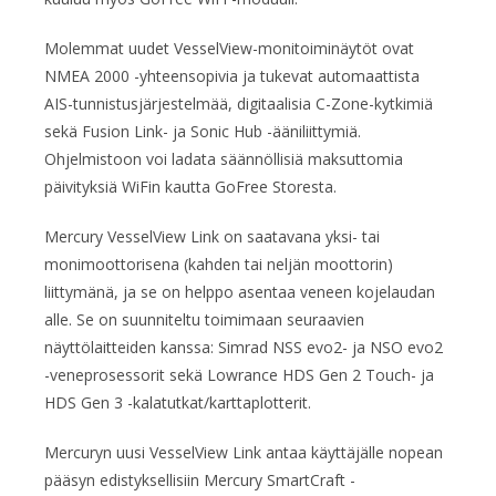
Molemmat uudet VesselView-monitoiminäytöt ovat
NMEA 2000 -yhteensopivia ja tukevat automaattista
AIS-tunnistusjärjestelmää, digitaalisia C-Zone-kytkimiä
sekä Fusion Link- ja Sonic Hub -ääniliittymiä.
Ohjelmistoon voi ladata säännöllisiä maksuttomia
päivityksiä WiFin kautta GoFree Storesta.
Mercury VesselView Link on saatavana yksi- tai
monimoottorisena (kahden tai neljän moottorin)
liittymänä, ja se on helppo asentaa veneen kojelaudan
alle. Se on suunniteltu toimimaan seuraavien
näyttölaitteiden kanssa: Simrad NSS evo2- ja NSO evo2
-veneprosessorit sekä Lowrance HDS Gen 2 Touch- ja
HDS Gen 3 -kalatutkat/karttaplotterit.
Mercuryn uusi VesselView Link antaa käyttäjälle nopean
pääsyn edistyksellisiin Mercury SmartCraft -