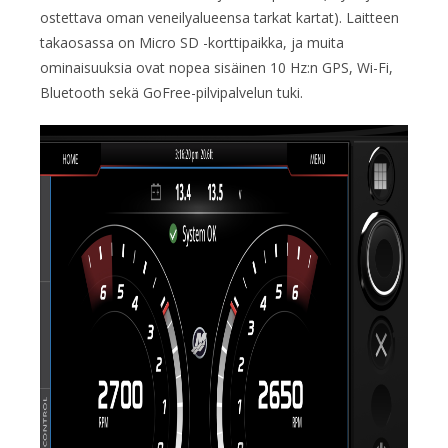
ostettava oman veneilyalueensa tarkat kartat). Laitteen
takaosassa on Micro SD -korttipaikka, ja muita
ominaisuuksia ovat nopea sisäinen 10 Hz:n GPS, Wi-Fi,
Bluetooth sekä GoFree-pilvipalvelun tuki.