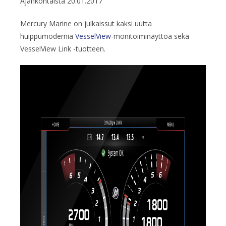
Ajankohtaista
20.01.2017
Mercury Marine on julkaissut kaksi uutta
huippumodernia
VesselView
-monitoiminäyttöä sekä
VesselView Link -tuotteen.