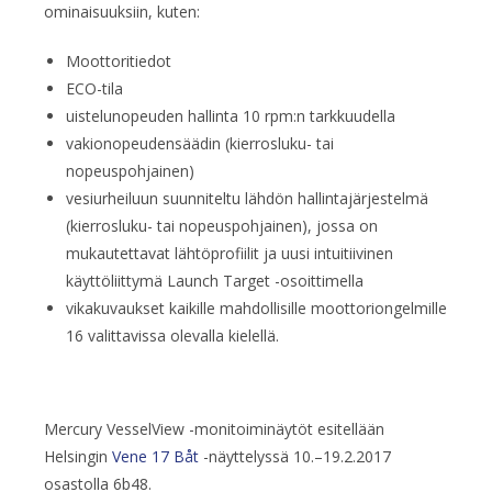
ominaisuuksiin, kuten:
Moottoritiedot
ECO-tila
uistelunopeuden hallinta 10 rpm:n tarkkuudella
vakionopeudensäädin (kierrosluku- tai
nopeuspohjainen)
vesiurheiluun suunniteltu lähdön hallintajärjestelmä
(kierrosluku- tai nopeuspohjainen), jossa on
mukautettavat lähtöprofiilit ja uusi intuitiivinen
käyttöliittymä Launch Target -osoittimella
vikakuvaukset kaikille mahdollisille moottoriongelmille
16 valittavissa olevalla kielellä.
Mercury VesselView -monitoiminäytöt esitellään
Helsingin
Vene 17 Båt
-näyttelyssä 10.–19.2.2017
osastolla 6b48.