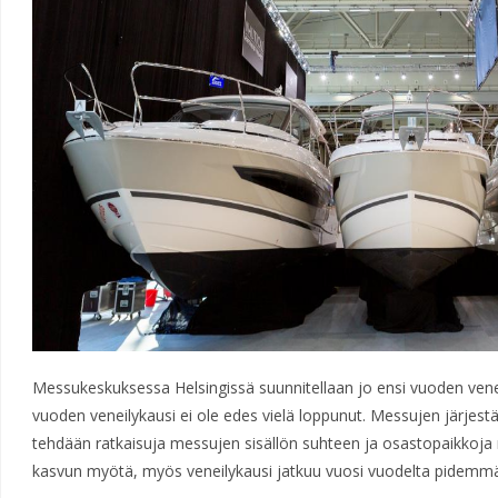
Messukeskuksessa Helsingissä suunnitellaan jo ensi vuoden ven
vuoden veneilykausi ei ole edes vielä loppunut. Messujen järjest
tehdään ratkaisuja messujen sisällön suhteen ja osastopaikkoja 
kasvun myötä, myös veneilykausi jatkuu vuosi vuodelta pidemmä