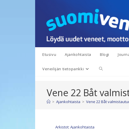
Siirry
suoraan
sisältöön
Etusivu
Ajankohtaista
Blogi
Journa
Toggle
Veneilijän tietopankki
website
Vene 22 Båt valmis
search
>
Ajankohtaista
>
Vene 22 Båt valmistautu
Arkistot: Ajankohtaista