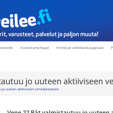
listeille
Kuntokartoittajat
Finnboat vähittäiskauppiaat
P
tautuu jo uuteen aktiiviseen v
u jo uuteen aktiiviseen veneilykauteen
Vene 22 Båt valmistautuu jo uuteen a