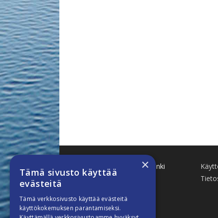
×
Käenkuja 8 A 47 00500 Helsinki
Käyt
Tämä sivusto käyttää
www.finnboat.fi
Tieto
evästeitä
info(a)finnboat.fi
Tämä verkkosivusto käyttää evästeitä
käyttökokemuksen parantamiseksi.
Käyttämällä verkkosivustoamme hyväksyt