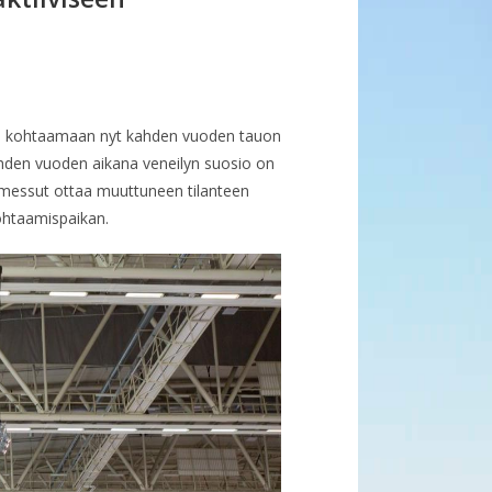
see kohtaamaan nyt kahden vuoden tauon
hden vuoden aikana veneilyn suosio on
nemessut ottaa muuttuneen tilanteen
ohtaamispaikan.