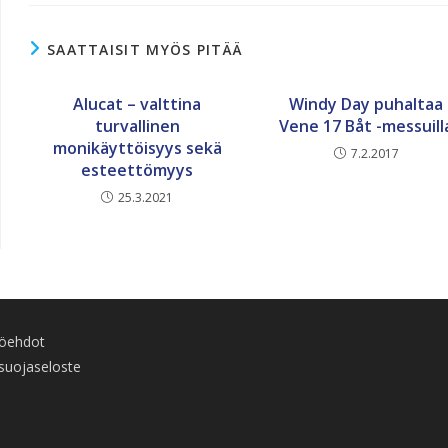
SAATTAISIT MYÖS PITÄÄ
Alucat – valttina
Windy Day puhaltaa
turvallinen
Vene 17 Båt -messuill
monikäyttöisyys sekä
7.2.2017
esteettömyys
25.3.2021
töehdot
suojaseloste