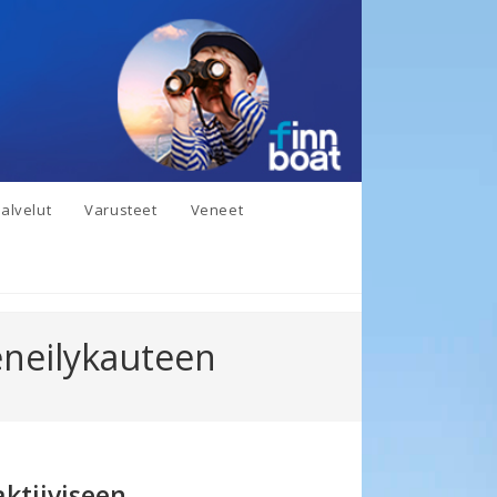
alvelut
Varusteet
Veneet
eneilykauteen
ktiiviseen