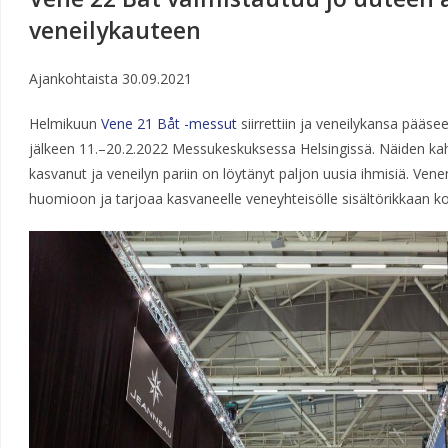
veneilykauteen
Ajankohtaista
30.09.2021
Helmikuun
Vene 21 Båt -messut
siirrettiin ja veneilykansa pää
jälkeen 11.–20.2.2022 Messukeskuksessa Helsingissä. Näiden ka
kasvanut ja veneilyn pariin on löytänyt paljon uusia ihmisiä. Ve
huomioon ja tarjoaa kasvaneelle veneyhteisölle sisältörikkaan k