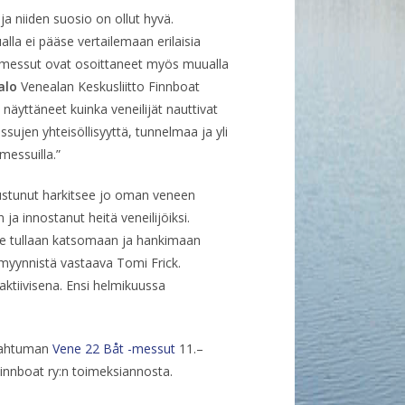
a niiden suosio on ollut hyvä.
la ei pääse vertailemaan erilaisia
nemessut ovat osoittaneet myös muualla
alo
Venealan Keskusliitto Finnboat
näyttäneet kuinka veneilijät nauttivat
jen yhteisöllisyyttä, tunnelmaa ja yli
messuilla.”
tustunut harkitsee jo oman veneen
a innostanut heitä veneilijöiksi.
ne tullaan katsomaan ja hankimaan
 myynnistä vastaava Tomi Frick.
aktiivisena. Ensi helmikuussa
pahtuman
Vene 22 Båt -messut
11.–
innboat ry:n toimeksiannosta.