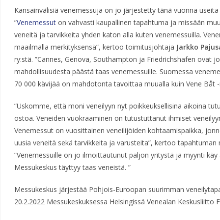
Kansainvälisiä venemessuja on jo järjestetty tänä vuonna useita j
”
Venemessut
on vahvasti kaupallinen tapahtuma ja missään muual
veneitä ja tarvikkeita yhden katon alla kuten venemessuilla. Ve
maailmalla merkityksensä”, kertoo toimitusjohtaja
Jarkko Pajus
ry:stä. ”Cannes, Genova, Southampton ja Friedrichshafen ovat jo 
mahdollisuudesta päästä taas venemessuille. Suomessa venemessu
70 000 kävijää on mahdotonta tavoittaa muualla kuin Vene Båt -
”Uskomme, että moni veneilyyn nyt poikkeuksellisina aikoina tu
ostoa. Veneiden vuokraaminen on tutustuttanut ihmiset veneilyyn j
Venemessut on vuosittainen veneilijöiden kohtaamispaikka, jon
uusia veneitä sekä tarvikkeita ja varusteita”, kertoo tapahtuman
”Venemessuille on jo ilmoittautunut paljon yritystä ja myynti käy 
Messukeskus täyttyy taas veneistä. ”
Messukeskus järjestää Pohjois-Euroopan suurimman veneilyta
20.2.2022 Messukeskuksessa Helsingissä Venealan Keskusliitto F