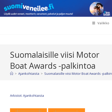
Siirry
suoraan
sisältöön
Valikko
Suomalaisille viisi Motor
Boat Awards -palkintoa
>
Ajankohtaista
>
Suomalaisille viisi Motor Boat Awards -palki
Arkistot: Ajankohtaista