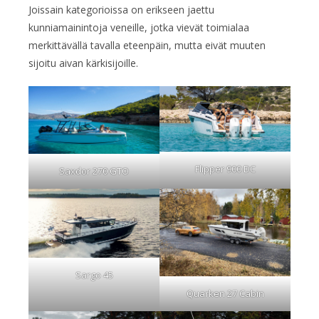
Joissain kategorioissa on erikseen jaettu
kunniamainintoja veneille, jotka vievät toimialaa
merkittävällä tavalla eteenpäin, mutta eivät muuten
sijoitu aivan kärkisijoille.
Flipper 900 DC
Saxdor 270 GTO
Sargo 45
Quarken 27 Cabin