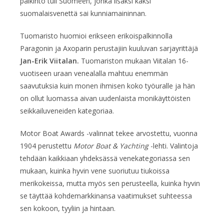
palkinto tuli Suomeen, jonka lisäksi kaksi
suomalaisvenettä sai kunniamaininnan.
Tuomaristo huomioi erikseen erikoispalkinnolla
Paragonin ja Axoparin perustajiin kuuluvan sarjayrittäjä
Jan-Erik Viitalan.
Tuomariston mukaan Viitalan 16-
vuotiseen uraan venealalla mahtuu enemmän
saavutuksia kuin monen ihmisen koko työuralle ja hän
on ollut luomassa aivan uudenlaista monikäyttöisten
seikkailuveneiden kategoriaa.
Motor Boat Awards -valinnat tekee arvostettu, vuonna
1904 perustettu
Motor Boat & Yachting
-lehti. Valintoja
tehdään kaikkiaan yhdeksässä venekategoriassa sen
mukaan, kuinka hyvin vene suoriutuu tiukoissa
merikokeissa, mutta myös sen perusteella, kuinka hyvin
se täyttää kohdemarkkinansa vaatimukset suhteessa
sen kokoon, tyyliin ja hintaan.