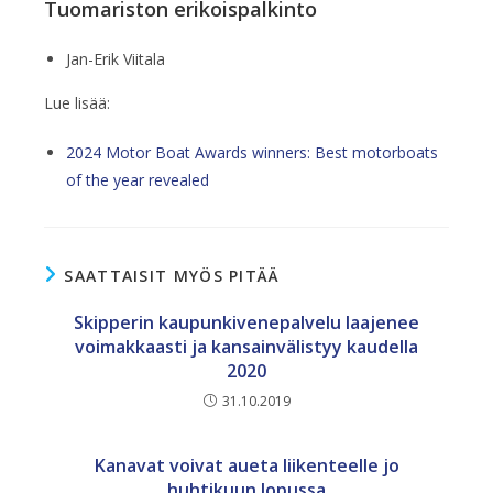
Tuomariston erikoispalkinto
Jan-Erik Viitala
Lue lisää:
2024 Motor Boat Awards winners: Best motorboats
of the year revealed
SAATTAISIT MYÖS PITÄÄ
Skipperin kaupunkivenepalvelu laajenee
voimakkaasti ja kansainvälistyy kaudella
2020
31.10.2019
Kanavat voivat aueta liikenteelle jo
huhtikuun lopussa