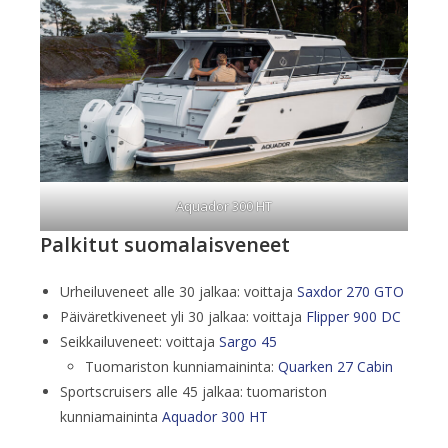
Aquador 300 HT
Palkitut suomalaisveneet
Urheiluveneet alle 30 jalkaa: voittaja
Saxdor 270 GTO
Päiväretkiveneet yli 30 jalkaa: voittaja
Flipper 900 DC
Seikkailuveneet: voittaja
Sargo 45
Tuomariston kunniamaininta:
Quarken 27 Cabin
Sportscruisers alle 45 jalkaa: tuomariston
kunniamaininta
Aquador 300 HT