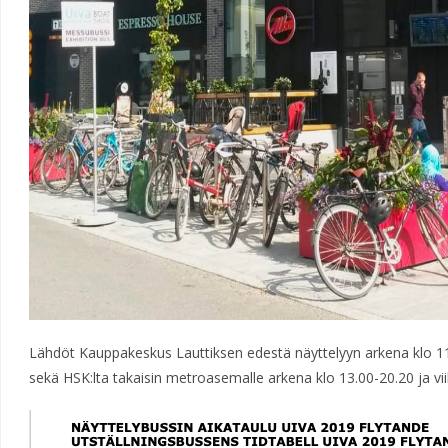
Lähdöt Kauppakeskus Lauttiksen edestä näyttelyyn arkena klo 11
sekä HSK:lta takaisin metroasemalle arkena klo 13.00-20.20 ja vi