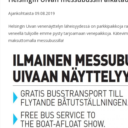
Ajankohtaista
09.08.2019
Helsingin Uivan venenäyttelyn läheisyydessä on parkkipaikkoja rajo
veneellä tulijoille emme pysty tarjoamaan venepaikkoja. Kätevi
maksuttomalla messubussilla!