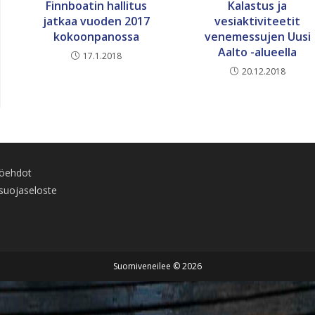
Finnboatin hallitus
Kalastus ja
jatkaa vuoden 2017
vesiaktiviteetit
kokoonpanossa
venemessujen Uusi
Aalto -alueella
17.1.2018
20.12.2018
töehdot
suojaseloste
Suomiveneilee © 2026