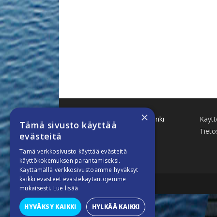
×
Käenkuja 8 A 47 00500 Helsinki
Käyt
Tämä sivusto käyttää
www.finnboat.fi
Tieto
evästeitä
info(a)finnboat.fi
Tämä verkkosivusto käyttää evästeitä
käyttökokemuksen parantamiseksi.
Käyttämällä verkkosivustoamme hyväksyt
kaikki evästeet evästekäytäntöjemme
mukaisesti.
Lue lisää
HYVÄKSY KAIKKI
HYLKÄÄ KAIKKI