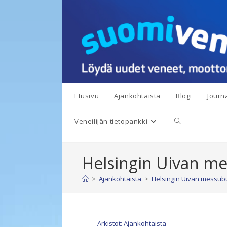
Siirry
suoraan
sisältöön
Etusivu
Ajankohtaista
Blogi
Journa
Toggle
Veneilijän tietopankki
website
Helsingin Uivan me
search
>
Ajankohtaista
>
Helsingin Uivan messubu
Arkistot: Ajankohtaista