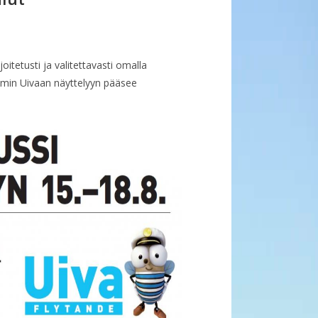
itetusti ja valitettavasti omalla
mmin Uivaan näyttelyyn pääsee