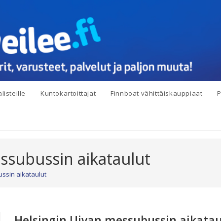
listeille
Kuntokartoittajat
Finnboat vähittäiskauppiaat
P
ssubussin aikataulut
ssin aikataulut
Helsingin Uivan messubussin aikatau