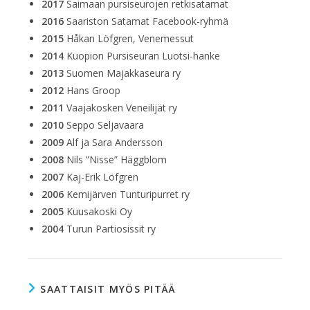
2017
Saimaan pursiseurojen retkisatamat
2016
Saariston Satamat Facebook-ryhmä
2015
Håkan Löfgren, Venemessut
2014
Kuopion Pursiseuran Luotsi-hanke
2013
Suomen Majakkaseura ry
2012
Hans Groop
2011
Vaajakosken Veneilijät ry
2010
Seppo Seljavaara
2009
Alf ja Sara Andersson
2008
Nils ”Nisse” Häggblom
2007
Kaj-Erik Löfgren
2006
Kemijärven Tunturipurret ry
2005
Kuusakoski Oy
2004
Turun Partiosissit ry
SAATTAISIT MYÖS PITÄÄ