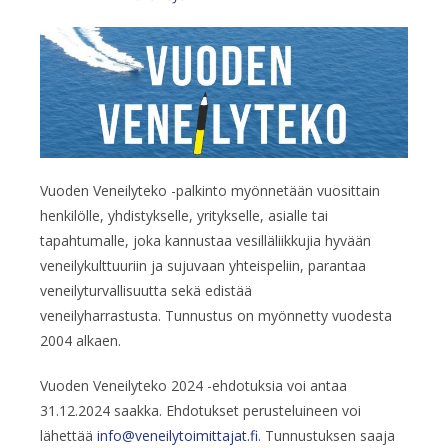
Vuoden Veneilyteko -palkinto myönnetään vuosittain
henkilölle, yhdistykselle, yritykselle, asialle tai
tapahtumalle, joka kannustaa vesilläliikkujia hyvään
veneilykulttuuriin ja sujuvaan yhteispeliin, parantaa
veneilyturvallisuutta sekä edistää
veneilyharrastusta. Tunnustus on myönnetty vuodesta
2004 alkaen.
Vuoden Veneilyteko 2024 -ehdotuksia voi antaa
31.12.2024 saakka. Ehdotukset perusteluineen voi
lähettää
info@veneilytoimittajat.fi
. Tunnustuksen saaja