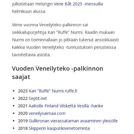
julkistetaan Helsingin
Vene Båt 2025 -messuilla
helmikuun alussa.
Viime vuonna Veneilyteko-palkinnon sai
seikkailupurjehtija Kari ”Ruffe” Nurmi. Raadin mukaan
Nurmi on toiminnallaan jo pitkään tukenut ansiokkaasti
kaikkia Vuoden Veneilyteko -tunnustuksen perusteissa
tavoiteltavia asioita.
Vuoden Veneilyteko -palkinnon
saajat
2023
Kari ”Ruffe” Nurmi ruffe.fi
2022
Septit.net
2021
Aalloille Finland Vilskettä Vesillä -hanke
2020
veneilysaimaa.com
2019
Gullkronan vierassataman avaaminen yleisölle
2018
Skipperin kaupunkivenetoiminta