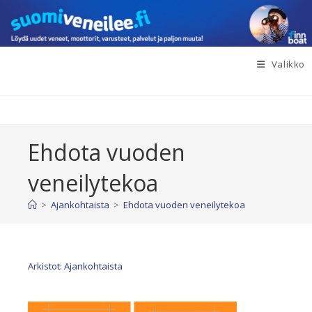
Siirry
suoraan
sisältöön
Valikko
Ehdota vuoden
veneilytekoa
>
Ajankohtaista
>
Ehdota vuoden veneilytekoa
Arkistot: Ajankohtaista