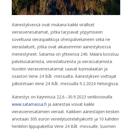
Äänestyksessä ovat mukana kaikki viralliset
vierasvenesatamat, jotka tarjoavat yöpymiseen
soveltuvia vieraspaikkoja oheispalveluineen sekä ne
vieraslaiturit, jotka ovat aikaisemmin äänestyksessä
menestyneet. Satamia on yhteensä 240. Määrä koostuu
palvelusatamista, vieraslaitureista ja vierassatamista.
Vuoden vierasvenesatamat saavat kunnialaatan ja
osaston Vene 24 Båt -messuilta. Äänestyksen voittajat
julkistetaan Vene 24 Båt -messuilla 9.2.2024 Helsingissä.
Äänestys on käynnissä 22.6.–30.9.2023 verkkosivuilla
www.satamassa.fi
ja äänestää voivat kaikki
vierasvenesatamien vieraat. Kaikkien äänestäjien kesken
arvotaan 300 euron veneilytuotelahjakortti ja 10 kahden
henkilön lippupakettia Vene 24 Båt -messuille. Suomen