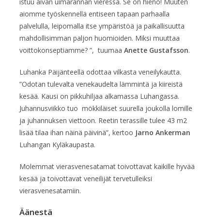
istuu aivan uimarannan vieressä. Se on hieno! Muuten
aiomme työskennellä entiseen tapaan parhaalla
palvelulla, leipomalla itse ympäristöä ja paikallisuutta
mahdollisimman paljon huomioiden. Miksi muuttaa
voittokonseptiamme? ”, tuumaa
Anette Gustafsson
.
Luhanka Päijänteellä odottaa vilkasta veneilykautta.
”Odotan tulevalta venekaudelta lämmintä ja kiireistä
kesää. Kausi on pikkuhiljaa alkamassa Luhangassa.
Juhannusviikko tuo mökkiläiset suurella joukolla lomille
ja juhannuksen viettoon. Reetin terassille tulee 43 m2
lisää tilaa ihan näinä päivinä”, kertoo
Jarno Ankerman
Luhangan Kyläkaupasta.
Molemmat vierasvenesatamat toivottavat kaikille hyvää
kesää ja toivottavat veneilijät tervetulleiksi
vierasvenesatamiin.
Äänestä