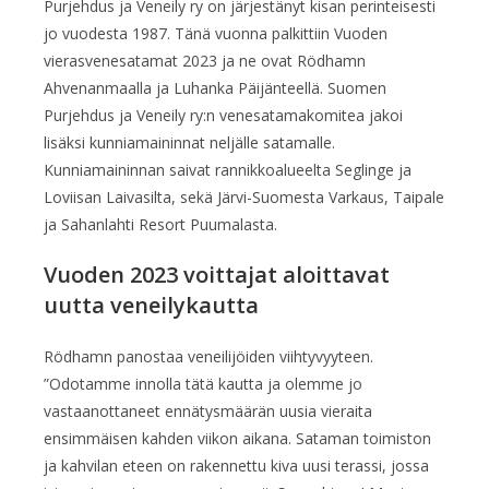
Purjehdus ja Veneily ry on järjestänyt kisan perinteisesti
jo vuodesta 1987. Tänä vuonna palkittiin Vuoden
vierasvenesatamat 2023 ja ne ovat Rödhamn
Ahvenanmaalla ja Luhanka Päijänteellä. Suomen
Purjehdus ja Veneily ry:n venesatamakomitea jakoi
lisäksi kunniamaininnat neljälle satamalle.
Kunniamaininnan saivat rannikkoalueelta Seglinge ja
Loviisan Laivasilta, sekä Järvi-Suomesta Varkaus, Taipale
ja Sahanlahti Resort Puumalasta.
Vuoden 2023 voittajat aloittavat
uutta veneilykautta
Rödhamn panostaa veneilijöiden viihtyvyyteen.
”Odotamme innolla tätä kautta ja olemme jo
vastaanottaneet ennätysmäärän uusia vieraita
ensimmäisen kahden viikon aikana. Sataman toimiston
ja kahvilan eteen on rakennettu kiva uusi terassi, jossa