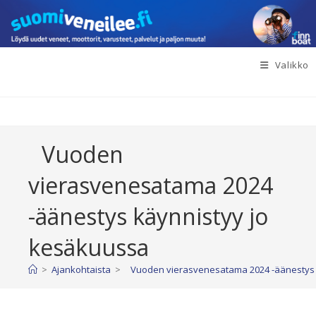
Siirry
suoraan
sisältöön
Valikko
Vuoden
vierasvenesatama 2024
-äänestys käynnistyy jo
kesäkuussa
>
Ajankohtaista
>
Vuoden vierasvenesatama 2024 -äänestys 