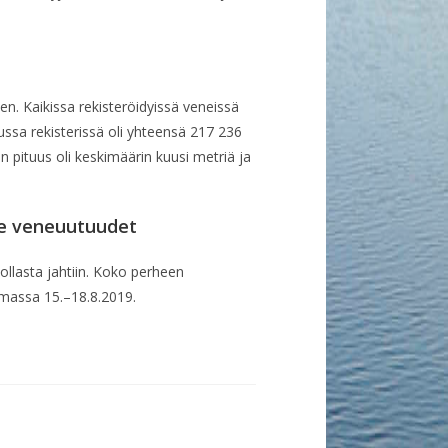
n. Kaikissa rekisteröidyissä veneissä
ssa rekisterissä oli yhteensä 217 236
n pituus oli keskimäärin kuusi metriä ja
ee veneuutuudet
jollasta jahtiin. Koko perheen
massa 15.–18.8.2019.