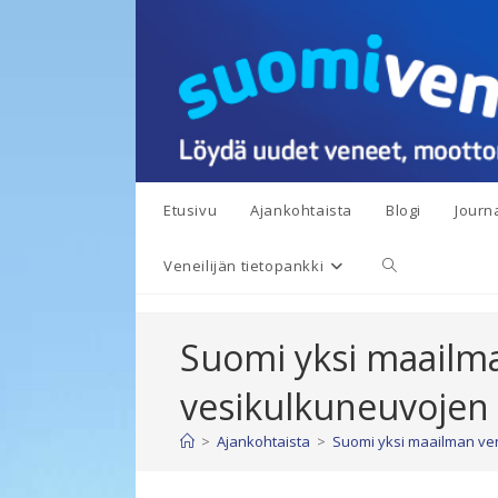
Siirry
suoraan
sisältöön
Etusivu
Ajankohtaista
Blogi
Journa
Toggle
Veneilijän tietopankki
website
Suomi yksi maailm
search
vesikulkuneuvojen
>
Ajankohtaista
>
Suomi yksi maailman ve