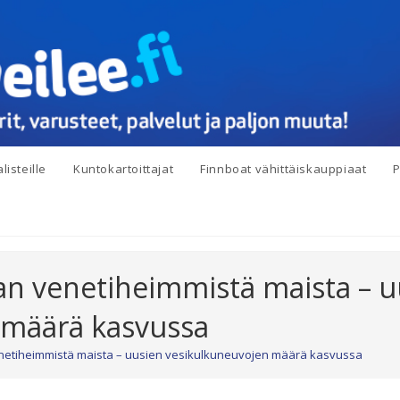
listeille
Kuntokartoittajat
Finnboat vähittäiskauppiaat
P
an venetiheimmistä maista – u
 määrä kasvussa
netiheimmistä maista – uusien vesikulkuneuvojen määrä kasvussa