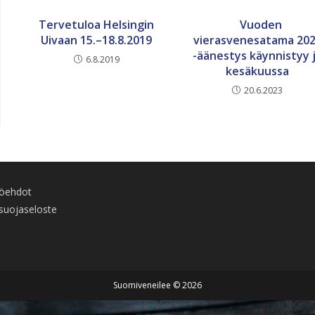
Tervetuloa Helsingin
Vuoden
Uivaan 15.–18.8.2019
vierasvenesatama 20
-äänestys käynnistyy 
6.8.2019
kesäkuussa
20.6.2023
töehdot
suojaseloste
Suomiveneilee © 2026