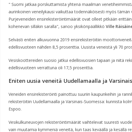
" Suomi jatkaa porskuttamista yhtenä maailman venetiheimmistä 
aurinkoinen veneilykausi vaikuttaa todennäköisesti myös tämän 
Purjeveneiden ensirekisteröintimäärät ovat olleet pitkään erittäin
kohenevan silläkin saralla", sanoo yksikönpäällikkö
Ville Räisäin
Selvästi eniten alkuvuonna 2019 ensirekisteröitiin moottoriveneit
edellisvuoteen nähden 8,5 prosenttia. Uusista veneistä yli 70 pro
Vesiskoottereiden suosio jatkui edellisvuosien tapaan ja niitä rek
edellisvuoteen verrattuna oli 17,5 prosenttia.
Eniten uusia veneitä Uudellamaalla ja Varsina
Veneiden ensirekisteröinti painottuu suuriin kaupunkeihin ja ranni
rekisteröitiin Uudellamaalla ja Varsinais-Suomessa: kunnista kolm
Espoo.
Vesikulkuneuvojen rekisteröintimäärät vaihtelevat suuresti vuoden
vain muutamia kymmeniä veneitä, kun taas keväällä ja kesällä re