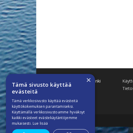
×
Käenkuja 8 A 47 00500 Helsinki
Käyt
Tämä sivusto käyttää
www.finnboat.fi
Tieto
evästeitä
info(a)finnboat.fi
Tämä verkkosivusto käyttää evästeitä
käyttökokemuksen parantamiseksi.
Käyttämällä verkkosivustoamme hyväksyt
kaikki evästeet evästekäytäntöjemme
mukaisesti.
Lue lisää