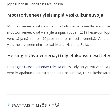
jopa tuhansia veneitä kuukaudessa.
Moottoriveneet yleisimpiä vesikulkuneuvoja
Moottoriveneet ovat suosituimpia kulkuneuvoja vesillä liikkumisee
moottoriveneet ovat vielä yleisimpiä, vuoden 2019 kesäkuun lopu
venettä ja näistä noin 90 prosenttia oli moottoriveneitä. Veneide
yleisimpiä veneen nimiä olivat Maria, Helmi ja Bella.
Helsingin Uiva venenäyttely elokuussa esittel
Helsingin Uivassa venenäyttelyssä
on esittelyssä yli 250 venettä 
veneilytapahtuma järjestetään Lauttasaaressa, HSK:n kerhosata
SAATTAISIT MYÖS PITÄÄ