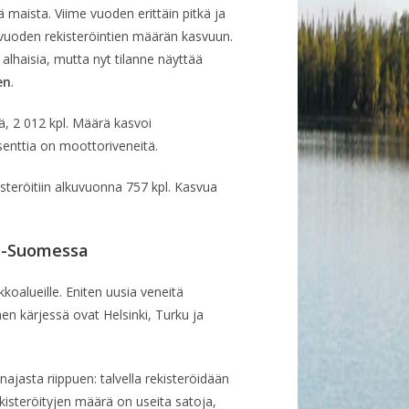
maista. Viime vuoden erittäin pitkä ja
vuoden rekisteröintien määrän kasvuun.
 alhaisia, mutta nyt tilanne näyttää
en
.
ä, 2 012 kpl. Määrä kasvoi
senttia on moottoriveneitä.
isteröitiin alkuvuonna 757 kpl. Kasvua
is-Suomessa
kkoalueille. Eniten uusia veneitä
en kärjessä ovat Helsinki, Turku ja
ajasta riippuen: talvella rekisteröidään
kisteröityjen määrä on useita satoja,