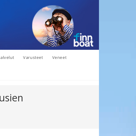
alvelut
Varusteet
Veneet
usien