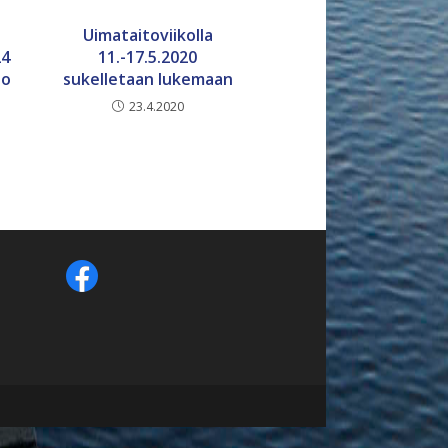
Uimataitoviikolla
24
11.-17.5.2020
jo
sukelletaan lukemaan
23.4.2020