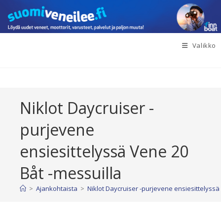
Siirry
suoraan
sisältöön
Valikko
Niklot Daycruiser -
purjevene
ensiesittelyssä Vene 20
Båt -messuilla
>
Ajankohtaista
>
Niklot Daycruiser -purjevene ensiesittelyssä