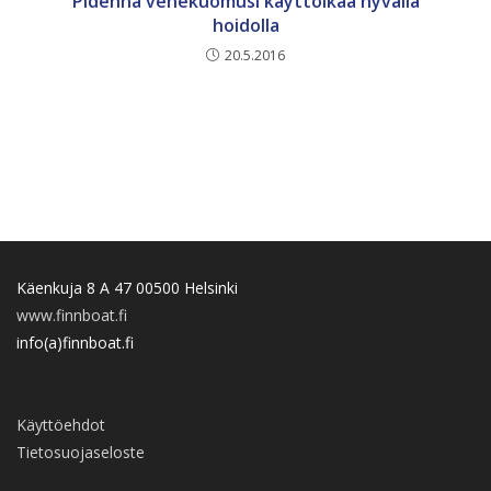
Pidennä venekuomusi käyttöikää hyvällä
hoidolla
20.5.2016
Käenkuja 8 A 47 00500 Helsinki
www.finnboat.fi
info(a)finnboat.fi
Käyttöehdot
Tietosuojaseloste