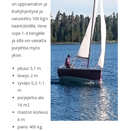
on uppoamaton ja
itsetyhjentyvä ja
varustettu 100 kg:n
kääntökölillä. Vene
sopii 1-4 hengelle
ja sillä voi vaivatta
purjehtia myös
yksin.
pituus 5,1 m
leveys 2 m
syväys 0,2-1,1
m
purjepinta-ala
16 m2
maston korkeus
6 m
paino 400 kg.