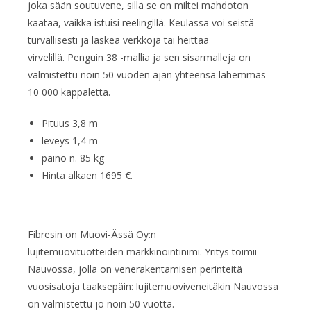
joka sään soutuvene, sillä se on miltei mahdoton
kaataa, vaikka istuisi reelingillä. Keulassa voi seistä
turvallisesti ja laskea verkkoja tai heittää
virvelillä. Penguin 38 -mallia ja sen sisarmalleja on
valmistettu noin 50 vuoden ajan yhteensä lähemmäs
10 000 kappaletta.
Pituus 3,8 m
leveys 1,4 m
paino n. 85 kg
Hinta alkaen 1695 €.
Fibresin on Muovi-Ässä Oy:n
lujitemuovituotteiden markkinointinimi. Yritys toimii
Nauvossa, jolla on venerakentamisen perinteitä
vuosisatoja taaksepäin: lujitemuoviveneitäkin Nauvossa
on valmistettu jo noin 50 vuotta.