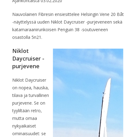
Ajankohtaista
03.02.2020
Nauvolainen Fibresin ensiesittelee Helsingin Vene 20 Båt
-näyttelyssä uuden Niklot Daycruiser -purjeveneen sekä
katamaraanirunkoisen Penguin 38 -soutuveneen
osastolla 5n21.
Niklot
Daycruiser -
purjevene
Niklot Daycruiser
on nopea, hauska,
tilava ja turvallinen
purjevene. Se on
tyyliltään retro,
mutta omaa
nykyaikaiset
ominaisuudet: se