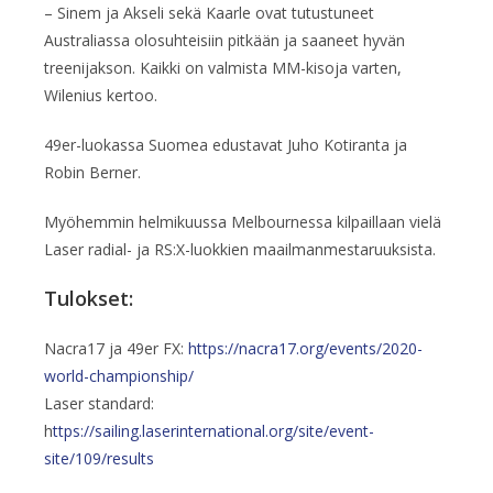
– Sinem ja Akseli sekä Kaarle ovat tutustuneet
Australiassa olosuhteisiin pitkään ja saaneet hyvän
treenijakson. Kaikki on valmista MM-kisoja varten,
Wilenius kertoo.
49er-luokassa Suomea edustavat Juho Kotiranta ja
Robin Berner.
Myöhemmin helmikuussa Melbournessa kilpaillaan vielä
Laser radial- ja RS:X-luokkien maailmanmestaruuksista.
Tulokset:
Nacra17 ja 49er FX:
https://nacra17.org/events/2020-
world-championship/
Laser standard:
h
ttps://sailing.laserinternational.org/site/event-
site/109/results