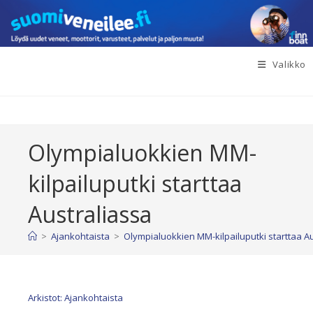
Siirry
suoraan
sisältöön
Valikko
Olympialuokkien MM-
kilpailuputki starttaa
Australiassa
>
Ajankohtaista
>
Olympialuokkien MM-kilpailuputki starttaa A
Arkistot: Ajankohtaista