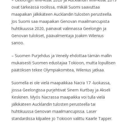
ovat tärkeässä roolissa, mikäli Suomi saavuttaa
maapaikan jälkikäteen Aucklandin tulosten perusteella.
Jos Suomi saa maapaikan Genovan maailmancupista
huhtikuussa 2020, painavat valinnassa Geelongin ja
Genovan tulokset, päävalmentaja Joakim Wilenius
sanoo.
– Suomen Purjehdus ja Veneily ehdottaa tämän mallin
mukaisesti Suomen edustajaa Tokioon, mutta lopullisen
päätöksen tekee Olympiakomitea, Wilenius jatkaa.
Suomella ei ole vielä maapaikkaa Nacra 17 -luokassa,
jossa Geelongissa purjehtivat Sinem Kurtbay ja Akseli
Keskinen. Myös Nacrassa maapaikka voi tulla vielä
jälkikäteen Aucklandin tulosten perusteella tai
huhtikuussa Genovan maailmancupissa. Laser
standardissa kilpailee jo Tokioon valittu Kaarle Tapper.