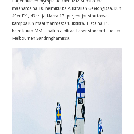
Purjehduksen olympialuokkien MM-vuosi alkaa
maanantaina 10. helmikuuta Australian Geelongissa, kun
49er FX-, 49er- ja Nacra 17 -purjehtijat starttaavat
kamppailun maailmanmestaruuksista. Tiistaina 11.
helmikuuta MM-kilpailun aloittaa Laser standard -luokka
Melbournen Sandringhamissa.