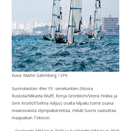
Kuva: Martin Gahmberg / SPV
Suomalaisten 49er FX -venekuntien (Noora
Ruskola/Mikaela Wulff, Ronja Grönblom/Veera Hokka ja
Sirre Kronlöf/Selma Valjus) osalta kilpailu toimii osana
maansisäistä olympiakarsintaa, mikäli Suomi saavuttaa
maapaikan Tokioon.
– Geelongin MM-kisat 2020 ja Aucklandin MM-kisat 2019