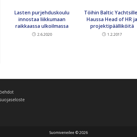
Lasten purjehduskoulu
Töihin Baltic Yachtsill
innostaa liikkumaan
Haussa Head of HR j
raikkaassa ulkoilmassa
projektipäälliköitä
2.6.2020
1.2.2017
töehdot
suojaseloste
Suomiveneilee © 2026