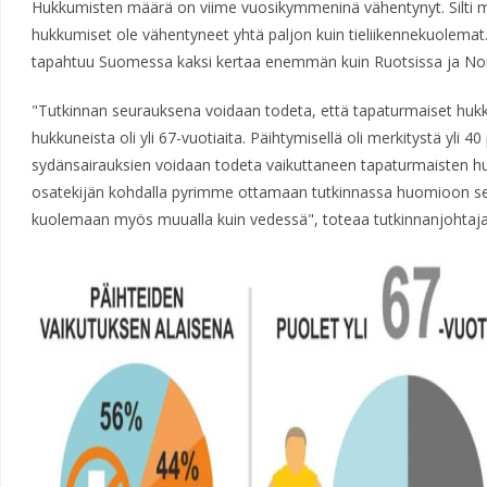
Hukkumisten määrä on viime vuosikymmeninä vähentynyt. Silti m
hukkumiset ole vähentyneet yhtä paljon kuin tieliikennekuolemat
tapahtuu Suomessa kaksi kertaa enemmän kuin Ruotsissa ja Nor
"Tutkinnan seurauksena voidaan todeta, että tapaturmaiset hukku
hukkuneista oli yli 67-vuotiaita. Päihtymisellä oli merkitystä yli 4
sydänsairauksien voidaan todeta vaikuttaneen tapaturmaisten 
osatekijän kohdalla pyrimme ottamaan tutkinnassa huomioon sen,
kuolemaan myös muualla kuin vedessä", toteaa tutkinnanjohtaj