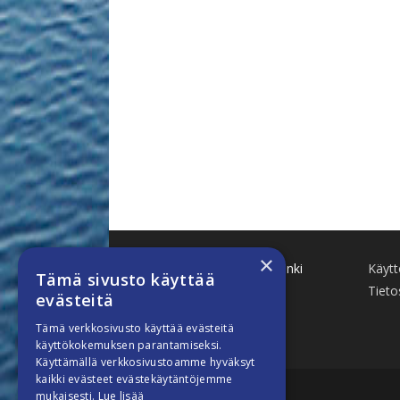
×
Käenkuja 8 A 47 00500 Helsinki
Käyt
Tämä sivusto käyttää
www.finnboat.fi
Tieto
evästeitä
info(a)finnboat.fi
Tämä verkkosivusto käyttää evästeitä
käyttökokemuksen parantamiseksi.
Käyttämällä verkkosivustoamme hyväksyt
kaikki evästeet evästekäytäntöjemme
mukaisesti.
Lue lisää