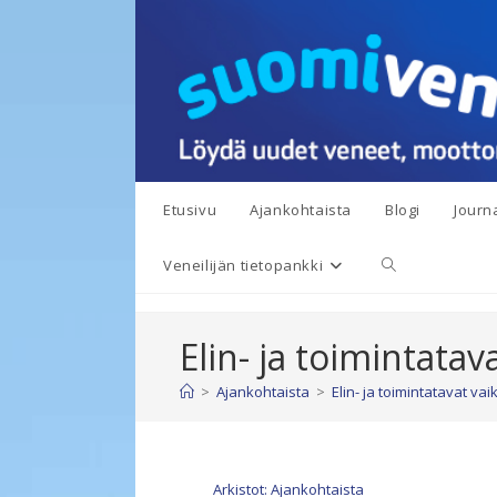
Siirry
suoraan
sisältöön
Etusivu
Ajankohtaista
Blogi
Journa
Toggle
Veneilijän tietopankki
website
Elin- ja toimintata
search
>
Ajankohtaista
>
Elin- ja toimintatavat va
Arkistot: Ajankohtaista