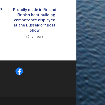
e?
Proudly made in Finland
a
– Finnish boat building
competence displayed
at the Düsseldorf Boat
Show
17.1.2018