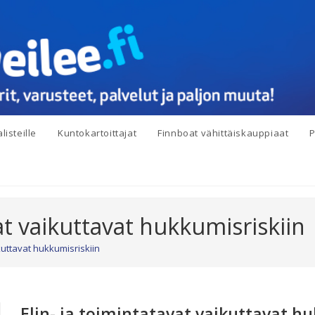
listeille
Kuntokartoittajat
Finnboat vähittäiskauppiaat
P
vat vaikuttavat hukkumisriskiin
ikuttavat hukkumisriskiin
Elin- ja toimintatavat vaikuttavat h