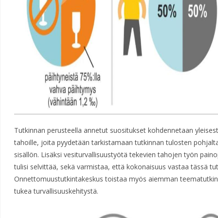
Tutkinnan perusteella annetut suositukset kohdennetaan yleisesti 
tahoille, joita pyydetään tarkistamaan tutkinnan tulosten pohja
sisällön. Lisäksi vesiturvallisuustyötä tekevien tahojen työn pain
tulisi selvittää, sekä varmistaa, että kokonaisuus vastaa tässä tu
Onnettomuustutkintakeskus toistaa myös aiemman teematutkinnan
tukea turvallisuuskehitystä.