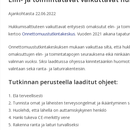
Ajankohtaista
22.06.2022
Hukkumisalttiuteen vaikuttavat erityisesti omaksutut elin- ja toim
kertoo
Onnettomuustutkintakeskus
. Vuoden 2021 aikana tapatur
Onnettomuustutkintakeskuksen mukaan vaikuttaa siltä, että hukk
omaksuttujen elin- ja toimintatapojen seurauksena eikä niinkään
valinnan vuoksi. Siksi laadituissa ohjeissa kiinnitetäänkin huomio
valintaan sekä ranta- ja laiturirakenteisiin.
Tutkinnan perusteella laaditut ohjeet:
1. Elä terveellisesti
2. Tunnista omat ja läheisten terveysongelmat ja ikääntyminen
3. Huolehdi, että lähellä on auttamiskykyinen henkilö
4. Hanki tukeva CE-merkitty vene
5. Rakenna ranta ja laituri turvalliseksi