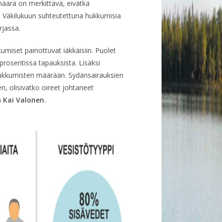
äärä on merkittävä, eivätkä
. Väkilukuun suhteutettuna hukkumisia
jassa.
miset painottuvat iäkkäisiin. Puolet
0 prosentissa tapauksista. Lisäksi
hukkumisten määrään. Sydänsairauksien
 olisivatko oireet johtaneet
a
Kai Valonen.