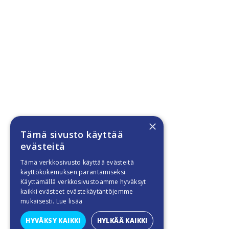
×
Tämä sivusto käyttää
evästeitä
Tämä verkkosivusto käyttää evästeitä
käyttökokemuksen parantamiseksi.
Käyttämällä verkkosivustoamme hyväksyt
kaikki evästeet evästekäytäntöjemme
mukaisesti.
Lue lisää
HYVÄKSY KAIKKI
HYLKÄÄ KAIKKI