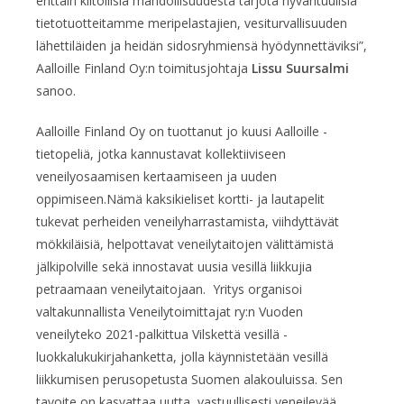
erittäin kiitollisia mahdollisuudesta tarjota hyväntuulisia
tietotuotteitamme meripelastajien, vesiturvallisuuden
lähettiläiden ja heidän sidosryhmiensä hyödynnettäviksi”,
Aalloille Finland Oy:n toimitusjohtaja
Lissu Suursalmi
sanoo.
Aalloille Finland Oy on tuottanut jo kuusi Aalloille -
tietopeliä, jotka kannustavat kollektiiviseen
veneilyosaamisen kertaamiseen ja uuden
oppimiseen.Nämä kaksikieliset kortti- ja lautapelit
tukevat perheiden veneilyharrastamista, viihdyttävät
mökkiläisiä, helpottavat veneilytaitojen välittämistä
jälkipolville sekä innostavat uusia vesillä liikkujia
petraamaan veneilytaitojaan. Yritys organisoi
valtakunnallista Veneilytoimittajat ry:n Vuoden
veneilyteko 2021-palkittua Vilskettä vesillä -
luokkalukukirjahanketta, jolla käynnistetään vesillä
liikkumisen perusopetusta Suomen alakouluissa. Sen
tavoite on kasvattaa uutta, vastuullisesti veneilevää