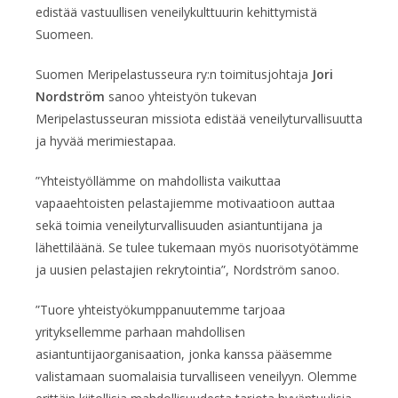
edistää vastuullisen veneilykulttuurin kehittymistä
Suomeen.
Suomen Meripelastusseura ry:n toimitusjohtaja
Jori
Nordström
sanoo yhteistyön tukevan
Meripelastusseuran missiota edistää veneilyturvallisuutta
ja hyvää merimiestapaa.
”Yhteistyöllämme on mahdollista vaikuttaa
vapaaehtoisten pelastajiemme motivaatioon auttaa
sekä toimia veneilyturvallisuuden asiantuntijana ja
lähettiläänä. Se tulee tukemaan myös nuorisotyötämme
ja uusien pelastajien rekrytointia”, Nordström sanoo.
”Tuore yhteistyökumppanuutemme tarjoaa
yrityksellemme parhaan mahdollisen
asiantuntijaorganisaation, jonka kanssa pääsemme
valistamaan suomalaisia turvalliseen veneilyyn. Olemme