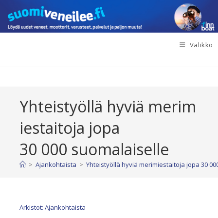
Siirry
suoraan
sisältöön
Valikko
Yhteistyöllä hyviä merim
iestaitoja jopa
30 000 suomalaiselle
>
Ajankohtaista
>
Yhteistyöllä hyviä merimiestaitoja jopa 30 0
Arkistot: Ajankohtaista