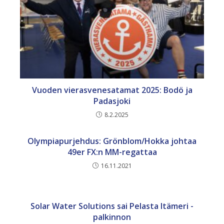
Vuoden vierasvenesatamat 2025: Bodö ja
Padasjoki
8.2.2025
Olympiapurjehdus: Grönblom/Hokka johtaa
49er FX:n MM-regattaa
16.11.2021
Solar Water Solutions sai Pelasta Itämeri -
palkinnon