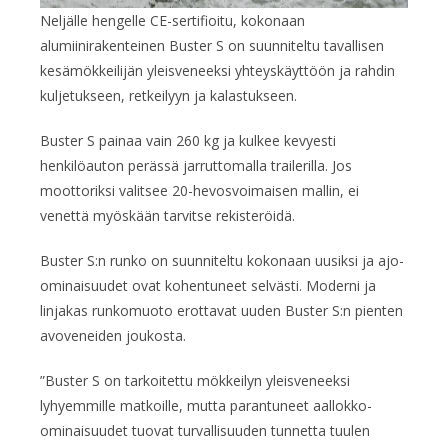
Neljälle hengelle CE-sertifioitu, kokonaan
alumiinirakenteinen Buster S on suunniteltu tavallisen
kesämökkeilijän yleisveneeksi yhteyskäyttöön ja rahdin
kuljetukseen, retkeilyyn ja kalastukseen.
Buster S painaa vain 260 kg ja kulkee kevyesti
henkilöauton perässä jarruttomalla trailerilla. Jos
moottoriksi valitsee 20-hevosvoimaisen mallin, ei
venettä myöskään tarvitse rekisteröidä.
Buster S:n runko on suunniteltu kokonaan uusiksi ja ajo-
ominaisuudet ovat kohentuneet selvästi. Moderni ja
linjakas runkomuoto erottavat uuden Buster S:n pienten
avoveneiden joukosta.
”Buster S on tarkoitettu mökkeilyn yleisveneeksi
lyhyemmille matkoille, mutta parantuneet aallokko-
ominaisuudet tuovat turvallisuuden tunnetta tuulen