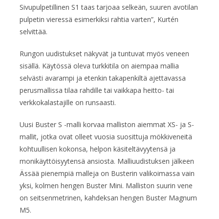
Sivupulpetillinen S1 taas tarjoaa selkeän, suuren avotilan
pulpetin vieressä esimerkiksi rahtia varten”, Kurtén
selvittää.
Rungon uudistukset näkyvät ja tuntuvat myös veneen
sisällä. Käytössä oleva turkkitila on aiempaa mallia
selvästi avarampi ja etenkin takapenkiltä ajettavassa
perusmallissa tilaa rahdille tai vaikkapa heitto- tai
verkkokalastajille on runsaasti.
Uusi Buster S -malli korvaa malliston aiemmat XS- ja S-
mallit, jotka ovat olleet vuosia suosittuja mökkiveneitä
kohtuullisen kokonsa, helpon käsiteltävyytensä ja
monikäyttöisyytensä ansiosta. Malliuudistuksen jälkeen
Ässää pienempiä malleja on Busterin valikoimassa vain
yksi, kolmen hengen Buster Mini. Malliston suurin vene
on seitsenmetrinen, kahdeksan hengen Buster Magnum
M5.