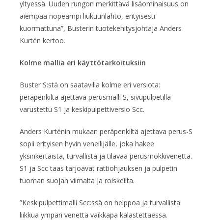
yltyessä. Uuden rungon merkittävä lisäominaisuus on
aiempaa nopeampi liukuunlähtö, erityisesti
kuormattuna”, Busterin tuotekehitysjohtaja Anders
Kurtén kertoo.
Kolme mallia eri käyttötarkoituksiin
Buster S:stä on saatavilla kolme eri versiota:
peräpenkiltä ajettava perusmalli S, sivupulpetilla
varustettu S1 ja keskipulpettiversio Scc.
Anders Kurténin mukaan peräpenkiltä ajettava perus-S
sopii erityisen hyvin veneilijälle, joka hakee
yksinkertaista, turvallista ja tilavaa perusmökkivenettä.
S1 ja Scc taas tarjoavat rattiohjauksen ja pulpetin
tuoman suojan viimalta ja roiskeilta.
”Keskipulpettimalli Scc:ssä on helppoa ja turvallista
liikkua ympäri venettä vaikkapa kalastettaessa.