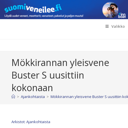
Siirry
suoraan
sisältöön
Valikko
Mökkirannan yleisvene
Buster S uusittiin
kokonaan
>
Ajankohtaista
>
Mökkirannan yleisvene Buster S uusittiin k
Arkistot: Ajankohtaista