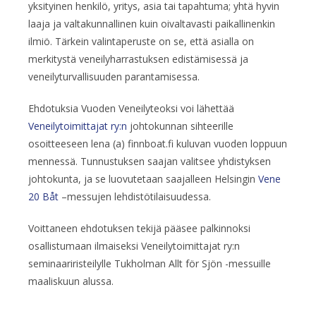
yksityinen henkilö, yritys, asia tai tapahtuma; yhtä hyvin
laaja ja valtakunnallinen kuin oivaltavasti paikallinenkin
ilmiö. Tärkein valintaperuste on se, että asialla on
merkitystä veneilyharrastuksen edistämisessä ja
veneilyturvallisuuden parantamisessa.
Ehdotuksia Vuoden Veneilyteoksi voi lähettää
Veneilytoimittajat ry:n
johtokunnan sihteerille
osoitteeseen lena (a) finnboat.fi kuluvan vuoden loppuun
mennessä. Tunnustuksen saajan valitsee yhdistyksen
johtokunta, ja se luovutetaan saajalleen Helsingin
Vene
20 Båt
–messujen lehdistötilaisuudessa.
Voittaneen ehdotuksen tekijä pääsee palkinnoksi
osallistumaan ilmaiseksi Veneilytoimittajat ry:n
seminaariristeilylle Tukholman Allt för Sjön -messuille
maaliskuun alussa.