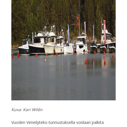
Kuva: Kari Wilén
Vuoden Veneilyteko-tunnustuksella voidaan palkita