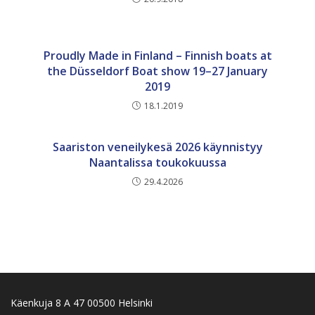
Proudly Made in Finland – Finnish boats at
the Düsseldorf Boat show 19–27 January
2019
18.1.2019
Saariston veneilykesä 2026 käynnistyy
Naantalissa toukokuussa
29.4.2026
Käenkuja 8 A 47 00500 Helsinki