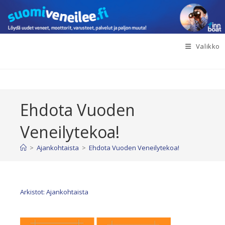
Siirry
suoraan
sisältöön
Valikko
Ehdota Vuoden
Veneilytekoa!
>
Ajankohtaista
>
Ehdota Vuoden Veneilytekoa!
Arkistot: Ajankohtaista