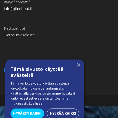
www.finnboat.fi
info(a)finnboat.fi
Käyttöehdot
Tietosuojaseloste
×
Tämä sivusto käyttää
evästeitä
Tämä verkkosivusto käyttää evästeitä
käyttökokemuksen parantamiseksi.
Käyttämällä verkkosivustoamme hyväksyt
kaikki evästeet evästekäytäntöjemme
Suomiveneilee © 2026
mukaisesti.
Lue lisää
HYVÄKSY KAIKKI
HYLKÄÄ KAIKKI