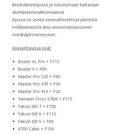
kevätviikonlopusta ja tutustumaan kattavaan
alumiinivenevalikoimaansa!
Ajossa on useita venevaihtoehtoja pienestä
mökkiveneestä aina viranomaistasoiseen
monikäyttöveneeseen.
Koeajettavissa ovat:
Buster XL Pro + F115
Buster X + F60
Master Pro 520 + F60
Master Pro 470 + F50
Master Pro 410 + F20
Yamarin Cross 57BR + F115
Falcon BR 7 + F150
Falcon BR 6 + F115
Falcon BR 5 + F60
V700 Cabin + F150