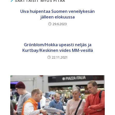
SAATTAISIT MYÖS PITÄÄ
Uiva huipentaa Suomen veneilykesän
jälleen elokuussa
29.6.2023
Grönblom/Hokka upeasti neljäs ja
Kurtbay/Keskinen viides MM-vesillä
22.11.2021