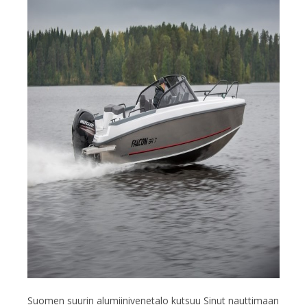
Suomen suurin alumiinivenetalo kutsuu Sinut nauttimaan