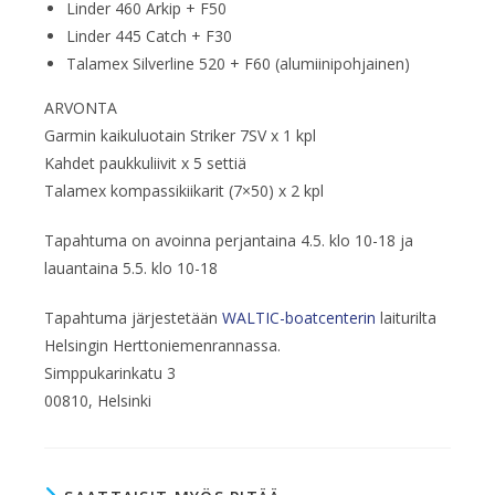
Linder 460 Arkip + F50
Linder 445 Catch + F30
Talamex Silverline 520 + F60 (alumiinipohjainen)
ARVONTA
Garmin kaikuluotain Striker 7SV x 1 kpl
Kahdet paukkuliivit x 5 settiä
Talamex kompassikiikarit (7×50) x 2 kpl
Tapahtuma on avoinna perjantaina 4.5. klo 10-18 ja
lauantaina 5.5. klo 10-18
Tapahtuma järjestetään
WALTIC-boatcenterin
laiturilta
Helsingin Herttoniemenrannassa.
Simppukarinkatu 3
00810, Helsinki