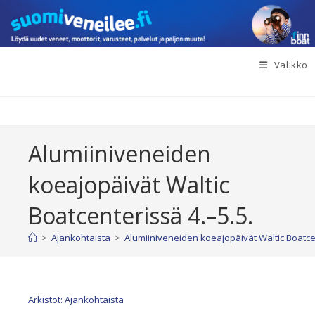
Siirry
suoraan
sisältöön
Valikko
Alumiiniveneiden
koeajopäivät Waltic
Boatcenterissä 4.–5.5.
>
Ajankohtaista
>
Alumiiniveneiden koeajopäivät Waltic Boatcen
Arkistot: Ajankohtaista