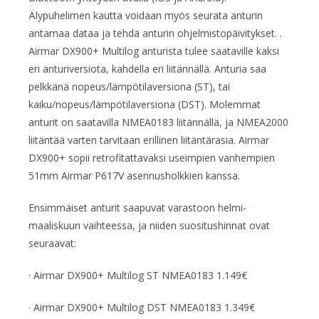
Älypuhelimen kautta voidaan myös seurata anturin
antamaa dataa ja tehdä anturin ohjelmistopäivitykset. .
Airmar DX900+ Multilog anturista tulee saataville kaksi
eri anturiversiota, kahdella eri liitännällä. Anturia saa
pelkkänä nopeus/lämpötilaversiona (ST), tai
kaiku/nopeus/lämpötilaversiona (DST). Molemmat
anturit on saatavilla NMEA0183 liitännällä, ja NMEA2000
liitäntää varten tarvitaan erillinen liitäntärasia. Airmar
DX900+ sopii retrofitattavaksi useimpien vanhempien
51mm Airmar P617V asennusholkkien kanssa.
Ensimmäiset anturit saapuvat varastoon helmi-
maaliskuun vaihteessa, ja niiden suositushinnat ovat
seuraavat:
· Airmar DX900+ Multilog ST NMEA0183 1.149€
· Airmar DX900+ Multilog DST NMEA0183 1.349€