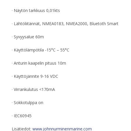
· Näytön tarkkuus 0,01kts
· Lähtöliitännät, NMEA0183, NMEA2000, Bluetoth Smart
· Syvyysalue 60m
· Käyttölämpötila -15°C – 55°C
· Anturin kaapelin pituus 10m
· Käyttöjännite 9-16 VDC
· Virrankulutus <170mA
· Sokkotulppa on
· IEC60945
Lisätiedot:
www.johnnurminenmarine.com