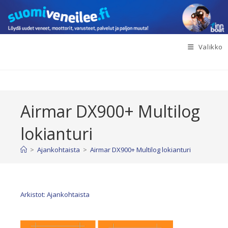
Siirry
suoraan
sisältöön
Valikko
Airmar DX900+ Multilog
lokianturi
>
Ajankohtaista
>
Airmar DX900+ Multilog lokianturi
Arkistot: Ajankohtaista