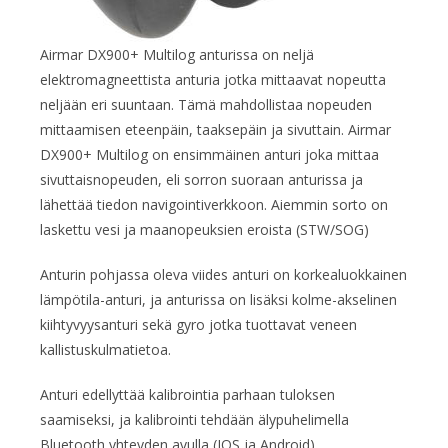
Airmar DX900+ Multilog anturissa on neljä
elektromagneettista anturia jotka mittaavat nopeutta
neljään eri suuntaan. Tämä mahdollistaa nopeuden
mittaamisen eteenpäin, taaksepäin ja sivuttain. Airmar
DX900+ Multilog on ensimmäinen anturi joka mittaa
sivuttaisnopeuden, eli sorron suoraan anturissa ja
lähettää tiedon navigointiverkkoon. Aiemmin sorto on
laskettu vesi ja maanopeuksien eroista (STW/SOG)
Anturin pohjassa oleva viides anturi on korkealuokkainen
lämpötila-anturi, ja anturissa on lisäksi kolme-akselinen
kiihtyvyysanturi sekä gyro jotka tuottavat veneen
kallistuskulmatietoa.
Anturi edellyttää kalibrointia parhaan tuloksen
saamiseksi, ja kalibrointi tehdään älypuhelimella
Bluetooth yhteyden avulla (IOS ja Android).