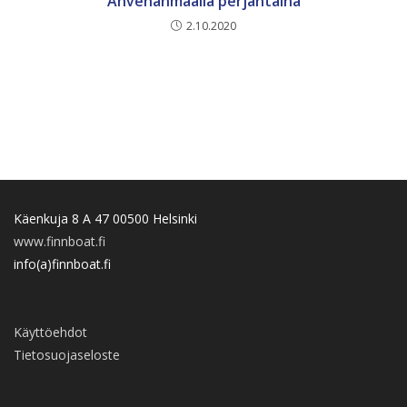
Ahvenanmaalla perjantaina
2.10.2020
Käenkuja 8 A 47 00500 Helsinki
www.finnboat.fi
info(a)finnboat.fi
Käyttöehdot
Tietosuojaseloste