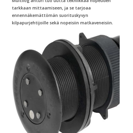
Multilog anturi tuo uutta tekniikkaa nopeuden
tarkkaan mittaamiseen, ja se tarjoaa
ennennäkemättömän suorituskyvyn
kilpapurjehtijoille sekä nopeisiin matkaveneisiin.