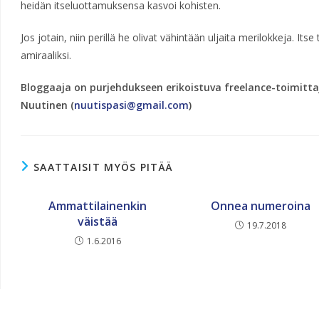
heidän itseluottamuksensa kasvoi kohisten.
Jos jotain, niin perillä he olivat vähintään uljaita merilokkeja. Its
amiraaliksi.
Bloggaaja on purjehdukseen erikoistuva freelance-toimitta
Nuutinen (
nuutispasi@gmail.com
)
SAATTAISIT MYÖS PITÄÄ
Ammattilainenkin
Onnea numeroina
väistää
19.7.2018
1.6.2016