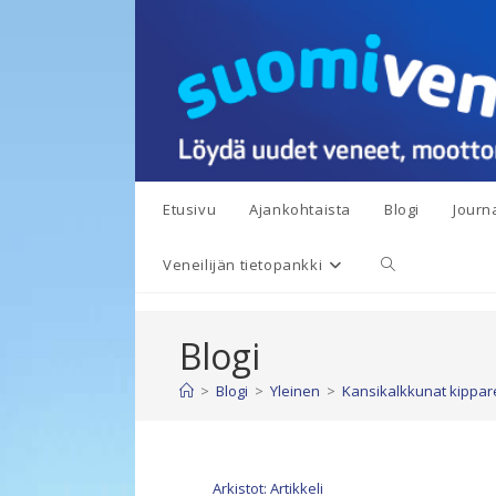
Siirry
suoraan
sisältöön
Etusivu
Ajankohtaista
Blogi
Journa
Toggle
Veneilijän tietopankki
website
Blogi
search
>
Blogi
>
Yleinen
>
Kansikalkkunat kippare
Arkistot: Artikkeli