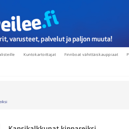
listeille
Kuntokartoittajat
Finnboat vähittäiskauppiaat
P
iksi
Kansikalkkunat kippareiksi