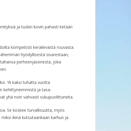
mityksiä ja tuskin kovin pahasti ketään
doilta kömpelösti keräilevästä rouvasta.
ähemmän hyödyllisestä sisarestaan,
ä tahansa perheenjäsenestä, joka
een.
i. Yli kaksi tuhatta vuotta
n kehittyneimmistä ja tasa-
t yhä noin vahvasti sukupuolittuneita.
voa. Se koskee turvallisuutta, myös
 miksi ikinä kutsutaankaan karhun ja