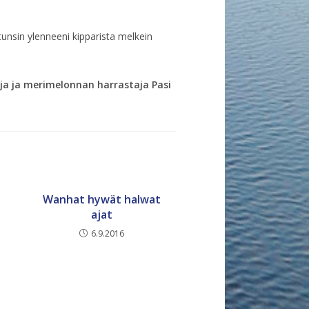
e tunsin ylenneeni kipparista melkein
ja ja merimelonnan harrastaja Pasi
Wanhat hywät halwat
ajat
6.9.2016