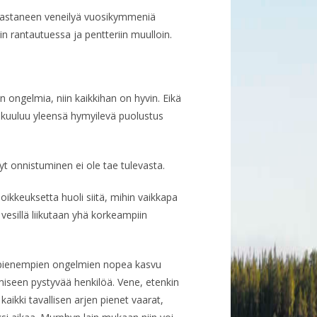
rastaneen veneilyä vuosikymmeniä
in rantautuessa ja pentteriin muulloin.
an ongelmia, niin kaikkihan on hyvin. Eikä
 kuuluu yleensä hymyilevä puolustus
t onnistuminen ei ole tae tulevasta.
oikkeuksetta huoli siitä, mihin vaikkapa
 vesillä liikutaan yhä korkeampiin
 pienempien ongelmien nopea kasvu
miseen pystyvää henkilöä. Vene, etenkin
aikki tavallisen arjen pienet vaarat,