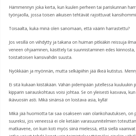
Hämmennyn joka kerta, kun kuulen perheen tai pariskunnan har
työnjaolla, jossa toisen aikuisen tehtävät rajoittuvat kansihommi
Toisaalta, kuka minä olen sanomaan, että väärin harrastettu?
Jos vesillä on viihdytty ja takana on huiman pitkiäkin reissuja ilm
veneen ohjaaminen, käsittely tai suunnistaminen edes kiinnosta,
toistaitoisen kansivahdin suusta.
Nyökkään ja myönnän, mutta selkäpiihin jää ilkeä kutistus. Menny
Ei sitä kukaan kiistäkään. Vähän pidempään jutellessa kuuluukin p
kipparin sairauskohtaus voisi johtaa. Se on yleisesti kasvava, kun
ikävuosiin asti. Mikä sinänsä on loistava asia, kyllä!
Mikä jää huomiotta tai saa osakseen vain olankohautuksen, on
suureksi, jos veneessä ei ole ketään varasuunnitelmien toteutta
matkavene, on kuin koti myös siinä mielessä, että siellä vaanivat k