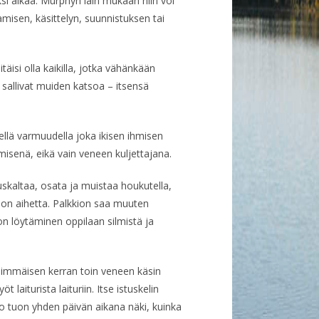
si aikaa. Murphyn lain mukaan niin voi
jamisen, käsittelyn, suunnistuksen tai
äisi olla kaikilla, jotka vähänkään
ai sallivat muiden katsoa – itsensä
llä varmuudella joka ikisen ihmisen
misenä, eikä vain veneen kuljettajana.
 uskaltaa, osata ja muistaa houkutella,
 on aihetta. Palkkion saa muuten
on löytäminen oppilaan silmistä ja
nsimmäisen kerran toin veneen käsin
laiturista laituriin. Itse istuskelin
. Jo tuon yhden päivän aikana näki, kuinka