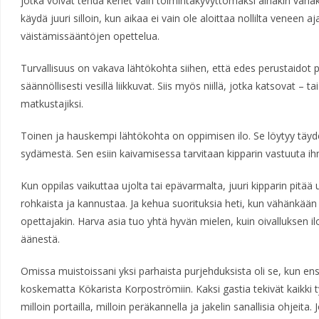
jotka voivat tehdä kenet vain toimintakyvyttömäksi ainakin vähäk
käydä juuri silloin, kun aikaa ei vain ole aloittaa nollilta veneen a
väistämissääntöjen opettelua.
Turvallisuus on vakava lähtökohta siihen, että edes perustaidot pit
säännöllisesti vesillä liikkuvat. Siis myös niillä, jotka katsovat – t
matkustajiksi.
Toinen ja hauskempi lähtökohta on oppimisen ilo. Se löytyy täyde
sydämestä. Sen esiin kaivamisessa tarvitaan kipparin vastuuta ih
Kun oppilas vaikuttaa ujolta tai epävarmalta, juuri kipparin pitää
rohkaista ja kannustaa. Ja kehua suorituksia heti, kun vähänkään
opettajakin. Harva asia tuo yhtä hyvän mielen, kuin oivalluksen il
äänestä.
Omissa muistoissani yksi parhaista purjehduksista oli se, kun e
koskematta Kökarista Korpoströmiin. Kaksi gastia tekivät kaikki työt 
milloin portailla, milloin peräkannella ja jakelin sanallisia ohjeita