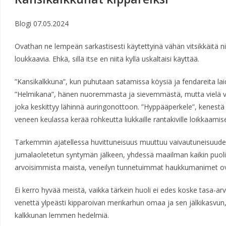
Blogi
07.05.2024
Ovathan ne lempeän sarkastisesti käytettyinä vähän vitsikkäitä ni
loukkaavia. Ehkä, sillä itse en niitä kyllä uskaltaisi käyttää.
”Kansikalkkuna”, kun puhutaan satamissa köysiä ja fendareita lai
”Helmikana”, hänen nuoremmasta ja sievemmästä, mutta vielä v
joka keskittyy lähinnä auringonottoon. ”Hyppääperkele”, kenest
veneen keulassa kerää rohkeutta liukkaille rantakiville loikkaamis
Tarkemmin ajatellessa huvittuneisuus muuttuu vaivautuneisuudeks
jumalaoletetun syntymän jälkeen, yhdessä maailman kaikin puoli
arvoisimmista maista, veneilyn tunnetuimmat haukkumanimet ova
Ei kerro hyvää meistä, vaikka tärkein huoli ei edes koske tasa-ar
venettä ylpeästi kipparoivan merikarhun omaa ja sen jälkikasvun,
kalkkunan lemmen hedelmiä.