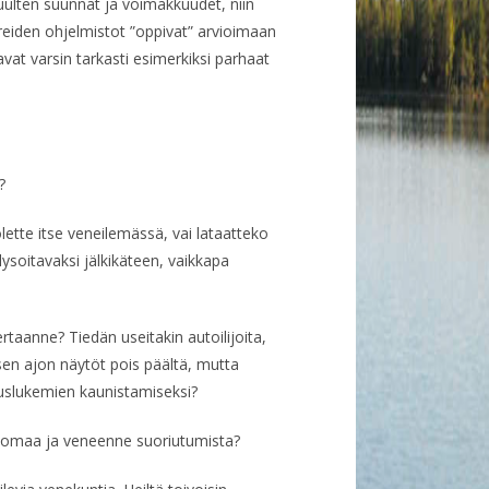
uulten suunnat ja voimakkuudet, niin
tereiden ohjelmistot ”oppivat” arvioimaan
tavat varsin tarkasti esimerkiksi parhaat
?
olette itse veneilemässä, vai lataatteko
ysoitavaksi jälkikäteen, vaikkapa
ertaanne? Tiedän useitakin autoilijoita,
isen ajon näytöt pois päältä, mutta
uslukemien kaunistamiseksi?
den omaa ja veneenne suoriutumista?