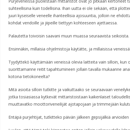
Purjeveneissä puolestaan mittaristot ovat jo pitkään kertoneet t
suhteellisina kuin todellisina. Ihan uutta ei ole sekään, että plot
juuri kyseiselle veneelle ihanteellisia ajosuuntia, jolloin ne ehdot
kohdat vendoille ja jiipeille tiettyyn kohteeseen ajettaessa.
Palautetta toivoisin saavani muun muassa seuraavista seikoista.
Ensinnäkin, millaisia ohjelmistoja käytätte, ja millaisissa veneissä
Tyydyttekö käyttämään veneissä olevia laitteita vain silloin, kun 
suorittamanne reitit tapahtumineen jollain tavalla mukaanne anal
kotona tietokoneelta?
Mitä asioita silloin tutkitte ja vaikuttaako se seuraavaan veneilyk
jotka tosiasiassa kytkevät mittaristoistaan kaikenlaiset taloudell
muuttavatko moottoriveneilijät ajotapojaan ja trimmejään kulut
Entäpä purjehtijat, tutkitteko päivän jälkeen gepsijälkiä arvioi