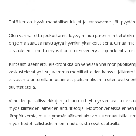
Tällä kertaa, hyvät mahdolliset lukijat ja kanssaveneilijät, pyy
Olen varma, että joukostanne löytyy minua paremmin tietotekniikk
ongelma saattaa näyttäytyä hyvinkin yksinkertaisena. Omaa miel
testauksen – mutta myös ihan omien veneilytaitojeni kehittämise
Kiinteästi asennettu elektroniikka on veneissä yhä monipuolise
keskustelevat yhä sujuvammin mobiililaitteiden kanssa. Jälkimmäi
tukiasema-antureillaan osanneet paikannuksen ja siten pystynee
suuntatietoja.
Veneiden paikallisverkkojen ja bluetooth-yhteyksien avulla ne s
myös kiinteiden laitteiden anturitietoja. Moottoriveneissä ennen k
lämpölukemia, mutta ymmärtääkseni ainakin automaattisilla trimmi
myös tiedot kallistuskulmien muutoksista ovat saatavilla.