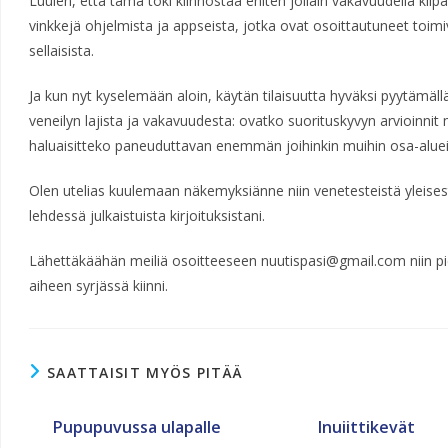
Luulen, että tämä toki kiinnostaa eniten jollain vakavuudella kilpai
vinkkejä ohjelmista ja appseista, jotka ovat osoittautuneet toimivi
sellaisista.
Ja kun nyt kyselemään aloin, käytän tilaisuutta hyväksi pyytämällä
veneilyn lajista ja vakavuudesta: ovatko suorituskyvyn arvioinnit 
haluaisitteko paneuduttavan enemmän joihinkin muihin osa-aluei
Olen utelias kuulemaan näkemyksiänne niin venetesteistä yleisest
lehdessä julkaistuista kirjoituksistani.
Lähettäkäähän meiliä osoitteeseen nuutispasi@gmail.com niin pidä
aiheen syrjässä kiinni.
SAATTAISIT MYÖS PITÄÄ
Pupupuvussa ulapalle
Inuiittikevät