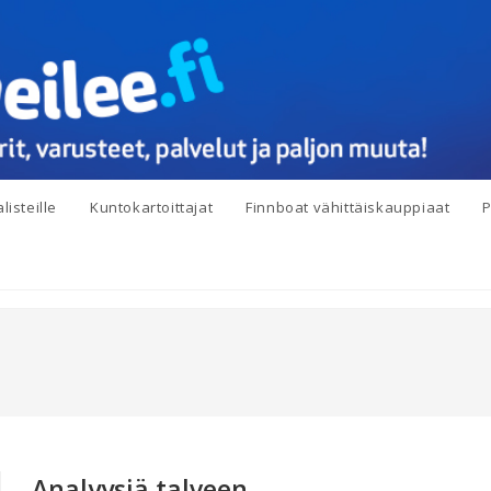
listeille
Kuntokartoittajat
Finnboat vähittäiskauppiaat
P
Analyysiä talveen