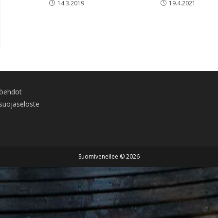
14.3.2019
19.4.2021
töehdot
suojaseloste
Suomiveneilee © 2026