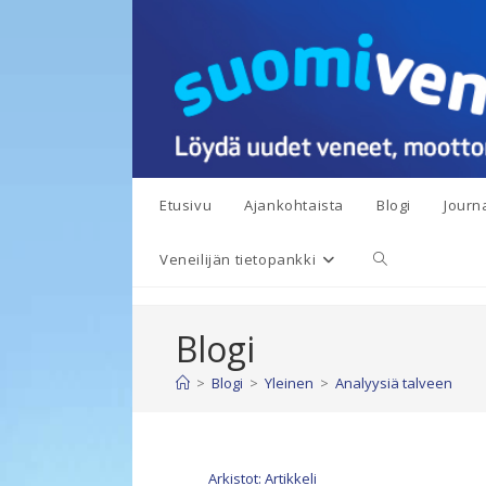
Siirry
suoraan
sisältöön
Etusivu
Ajankohtaista
Blogi
Journa
Toggle
Veneilijän tietopankki
website
Blogi
search
>
Blogi
>
Yleinen
>
Analyysiä talveen
Arkistot: Artikkeli