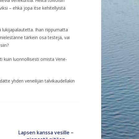
levia venekuntia. Heiltä toivoisin
ksi – ehkä jopa itse kehitellyistä
 lukijapalautetta. Ihan riippumatta
mielestänne tärkein osa testejä, vai
siin?
i kuin luonnollisesti omista Vene-
tte yhden veneilijän talvikaudellakin
Lapsen kanssa vesille –