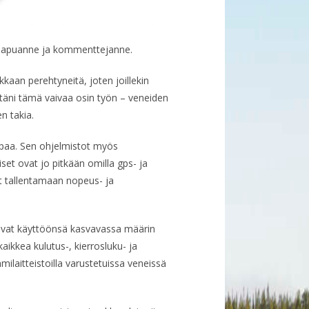
dän apuanne ja kommenttejanne.
aan perehtyneitä, joten joillekin
täni tämä vaivaa osin työn – veneiden
n takia.
mpaa. Sen ohjelmistot myös
set ovat jo pitkään omilla gps- ja
t tallentamaan nopeus- ja
aavat käyttöönsä kasvavassa määrin
aikkea kulutus-, kierrosluku- ja
laitteistoilla varustetuissa veneissä