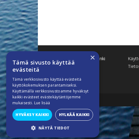
×
Käenkuja 8 A 47 00500 Helsinki
Käyt
Tämä sivusto käyttää
www.finnboat.fi
Tieto
evästeitä
info(a)finnboat.fi
Tämä verkkosivusto käyttää evästeitä
käyttökokemuksen parantamiseksi.
Käyttämällä verkkosivustoamme hyväksyt
kaikki evästeet evästekäytäntöjemme
mukaisesti.
Lue lisää
HYVÄKSY KAIKKI
HYLKÄÄ KAIKKI
NÄYTÄ TIEDOT
SUORITUSKYVYLLISET