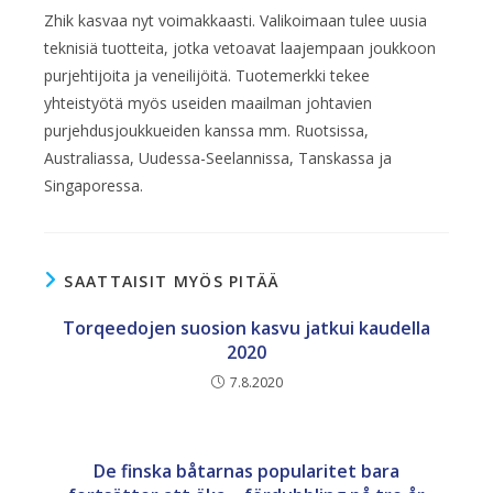
Zhik kasvaa nyt voimakkaasti. Valikoimaan tulee uusia
teknisiä tuotteita, jotka vetoavat laajempaan joukkoon
purjehtijoita ja veneilijöitä. Tuotemerkki tekee
yhteistyötä myös useiden maailman johtavien
purjehdusjoukkueiden kanssa mm. Ruotsissa,
Australiassa, Uudessa-Seelannissa, Tanskassa ja
Singaporessa.
SAATTAISIT MYÖS PITÄÄ
Torqeedojen suosion kasvu jatkui kaudella
2020
7.8.2020
De finska båtarnas popularitet bara