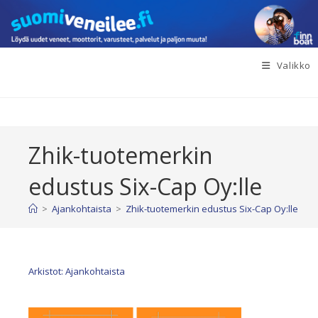
Siirry
suoraan
sisältöön
Valikko
Zhik-tuotemerkin
edustus Six-Cap Oy:lle
>
Ajankohtaista
>
Zhik-tuotemerkin edustus Six-Cap Oy:lle
Arkistot: Ajankohtaista