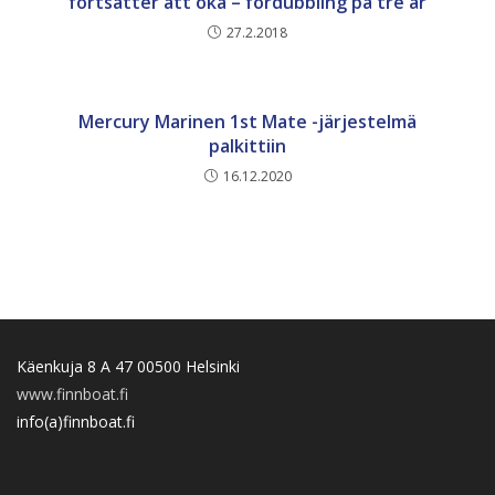
fortsätter att öka – fördubbling på tre år
27.2.2018
Mercury Marinen 1st Mate -järjestelmä
palkittiin
16.12.2020
Käenkuja 8 A 47 00500 Helsinki
www.finnboat.fi
info(a)finnboat.fi