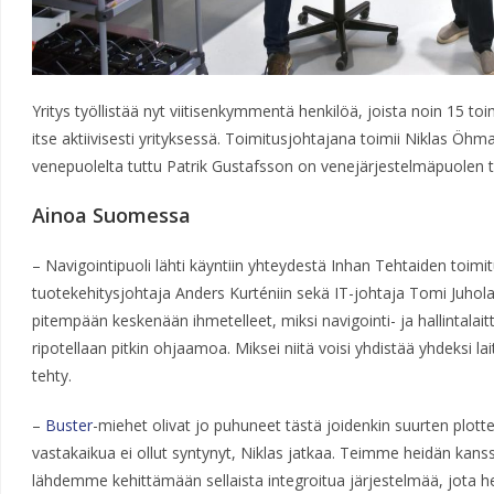
Yritys työllistää nyt viitisenkymmentä henkilöä, joista noin 15 to
itse aktiivisesti yrityksessä. Toimitusjohtajana toimii Niklas Öhm
venepuolelta tuttu Patrik Gustafsson on venejärjestelmäpuolen tu
Ainoa Suomessa
– Navigointipuoli lähti käyntiin yhteydestä Inhan Tehtaiden toimi
tuotekehitysjohtaja Anders Kurténiin sekä IT-johtaja Tomi Juhol
pitempään keskenään ihmetelleet, miksi navigointi- ja hallintalaittei
ripotellaan pitkin ohjaamoa. Miksei niitä voisi yhdistää yhdeksi lai
tehty.
–
Buster
-miehet olivat jo puhuneet tästä joidenkin suurten plott
vastakaikua ei ollut syntynyt, Niklas jatkaa. Teimme heidän kan
lähdemme kehittämään sellaista integroitua järjestelmää, jota he 