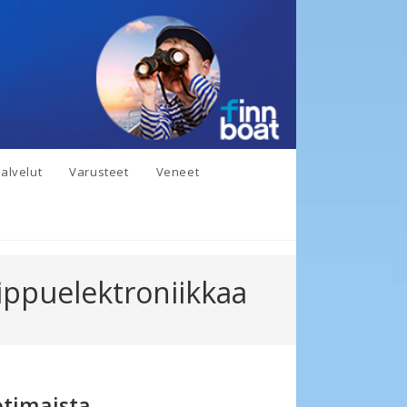
alvelut
Varusteet
Veneet
uippuelektroniikkaa
otimaista