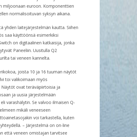
en miljoonaan euroon. Komponenttien
llen normalisoituvan syksyn aikana.
tä yhden laitejärjestelmän kautta. Siihen
ös saa käyttöönsä esimerkiksi
witch on digitaalinen katkaisija, jonka
ytyvät Paneeliin. Uusitulla Q2
rilta tai veneen kannelta.
rikokoa, joista 10 ja 16 tuuman näytöt
lvi toi valikoimaan myös
äytöt ovat teräväpiirtoisia ja
saan ja uusia järjestelmään
eli varashälytin. Se valvoo ilmaisen Q-
uhelimeen mikäli veneeseen
toainetasojakin voi tarkastella, kuten
yhteydellä. – Järjestelmä on on-line
an että veneen omistajan tarvitsee