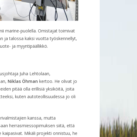
imii marine-puolella. Omistajat toimivat
an ja talossa kaksi vuotta työskennellyt,
ote- ja myyntipäällikkö.
tusjohtaja Juha Lehtolaan,
aan,
Niklas Öhman
kertoo. He olivat jo
den pitää olla erillisiä yksiköitä, joita
tteeksi, kuten autoteollisuudessa jo oli
erivalmistajien kanssa, mutta
ssaan herrasmiessopimuksen siitä, että
kaipasivat. Mikäli projekti onnistuu, he