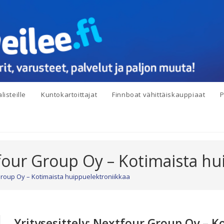
listeille
Kuntokartoittajat
Finnboat vähittäiskauppiaat
P
tfour Group Oy – Kotimaista h
 Group Oy – Kotimaista huippuelektroniikkaa
Yritysesittely: Nextfour Group Oy – K