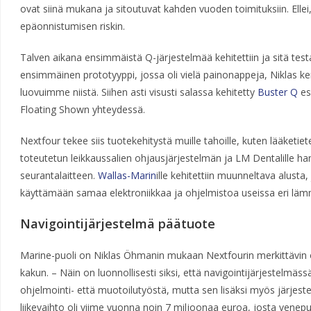
ovat siinä mukana ja sitoutuvat kahden vuoden toimituksiin. Ellei,
epäonnistumisen riskin.
Talven aikana ensimmäistä Q-järjestelmää kehitettiin ja sitä testa
ensimmäinen prototyyppi, jossa oli vielä painonappeja, Niklas ke
luovuimme niistä. Siihen asti visusti salassa kehitetty
Buster Q
es
Floating Shown yhteydessä.
Nextfour tekee siis tuotekehitystä muille tahoille, kuten lääketiet
toteutetun leikkaussalien ohjausjärjestelmän ja LM Dentalille 
seurantalaitteen.
Wallas-Marin
ille kehitettiin muunneltava alusta,
käyttämään samaa elektroniikkaa ja ohjelmistoa useissa eri lämm
Navigointijärjestelmä päätuote
Marine-puoli on Niklas Öhmanin mukaan Nextfourin merkittävin 
kakun. – Näin on luonnollisesti siksi, että navigointijärjestelmä
ohjelmointi- että muotoilutyöstä, mutta sen lisäksi myös järjest
liikevaihto oli viime vuonna noin 7 miljoonaa euroa, josta venepu