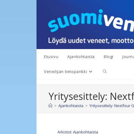
Siirry
suoraan
sisältöön
Etusivu
Ajankohtaista
Blogi
Journa
Toggle
Veneilijän tietopankki
website
Yritysesittely: Nex
search
>
Ajankohtaista
>
Yritysesittely: Nextfour
Arkistot: Ajankohtaista