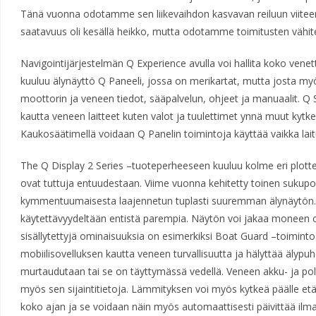
Tänä vuonna odotamme sen liikevaihdon kasvavan reiluun viite
saatavuus oli kesällä heikko, mutta odotamme toimitusten vähite
Navigointijärjestelmän Q Experience avulla voi hallita koko venet
kuuluu älynäyttö Q Paneeli, jossa on merikartat, mutta josta my
moottorin ja veneen tiedot, sääpalvelun, ohjeet ja manuaalit. Q S
kautta veneen laitteet kuten valot ja tuulettimet ynnä muut kytke
Kaukosäätimellä voidaan Q Panelin toimintoja käyttää vaikka laitu
The Q Display 2 Series –tuoteperheeseen kuuluu kolme eri plotte
ovat tuttuja entuudestaan. Viime vuonna kehitetty toinen sukupo
kymmentuumaisesta laajennetun tuplasti suuremman älynäytön. N
käytettävyydeltään entistä parempia. Näytön voi jakaa moneen o
sisällytettyjä ominaisuuksia on esimerkiksi Boat Guard –toiminto 
mobiilisovelluksen kautta veneen turvallisuutta ja hälyttää älyp
murtaudutaan tai se on täyttymässä vedellä. Veneen akku- ja polt
myös sen sijaintitietoja. Lämmityksen voi myös kytkeä päälle etä
koko ajan ja se voidaan näin myös automaattisesti päivittää ilm