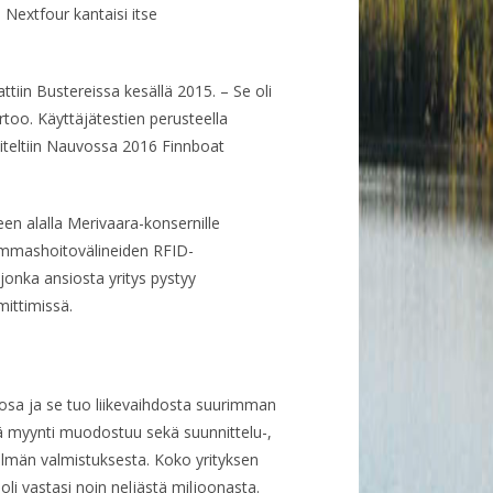
 Nextfour kantaisi itse
ttiin Bustereissa kesällä 2015. – Se oli
rtoo. Käyttäjätestien perusteella
iteltiin Nauvossa 2016 Finnboat
een alalla Merivaara-konsernille
hammashoitovälineiden RFID-
 jonka ansiosta yritys pystyy
ittimissä.
osa ja se tuo liikevaihdosta suurimman
ssä myynti muodostuu sekä suunnittelu-,
elmän valmistuksesta. Koko yrityksen
oli vastasi noin neljästä miljoonasta.