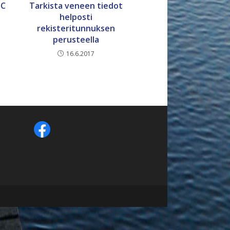
DC
Tarkista veneen tiedot
helposti
rekisteritunnuksen
perusteella
16.6.2017