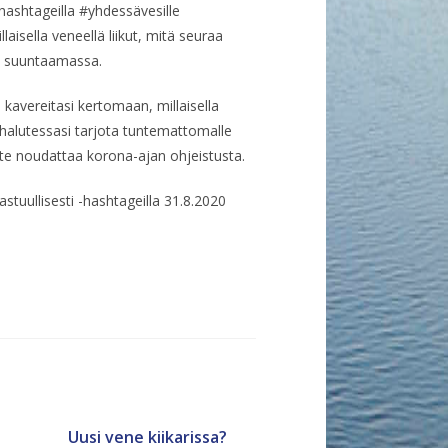
 hashtageilla #yhdessävesille
llaisella veneellä liikut, mitä seuraa
et suuntaamassa.
kavereitasi kertomaan, millaisella
s halutessasi tarjota tuntemattomalle
te noudattaa korona-ajan ohjeistusta.
tuullisesti -hashtageilla 31.8.2020
Uusi vene kiikarissa?