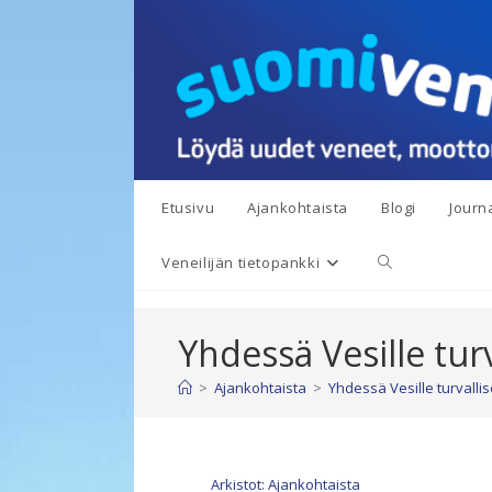
Siirry
suoraan
sisältöön
Etusivu
Ajankohtaista
Blogi
Journa
Toggle
Veneilijän tietopankki
website
Yhdessä Vesille turv
search
>
Ajankohtaista
>
Yhdessä Vesille turvallise
Arkistot: Ajankohtaista