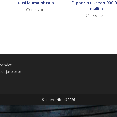
uusi laumajohtaja
Flipperin uuteen 900 
-malliin
16.9.2016
27.5.2021
töehdot
suojaseloste
Suomiveneilee © 2026