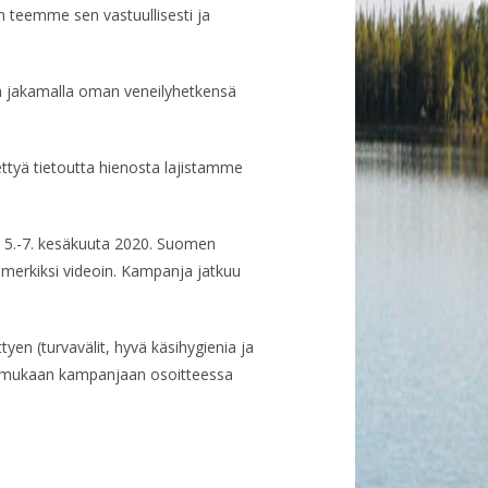
n teemme sen vastuullisesti ja
aan jakamalla oman veneilyhetkensä
ttyä tietoutta hienosta lajistamme
i 5.-7. kesäkuuta 2020. Suomen
simerkiksi videoin. Kampanja jatkuu
tyen (turvavälit, hyvä käsihygienia ja
aa mukaan kampanjaan osoitteessa