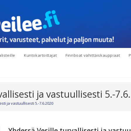
listeille
Kuntokartoittajat
Finnboat vähittäiskauppiaat
P
allisesti ja vastuullisesti 5.-7.
sti ja vastuullisesti 5.-7.6.2020
Yhdessä Vesille turvallisesti ja vastuul