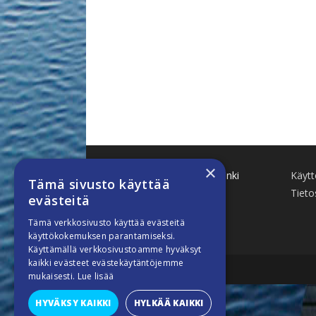
×
Käenkuja 8 A 47 00500 Helsinki
Käyt
Tämä sivusto käyttää
www.finnboat.fi
Tieto
evästeitä
info(a)finnboat.fi
Tämä verkkosivusto käyttää evästeitä
käyttökokemuksen parantamiseksi.
Käyttämällä verkkosivustoamme hyväksyt
kaikki evästeet evästekäytäntöjemme
mukaisesti.
Lue lisää
HYVÄKSY KAIKKI
HYLKÄÄ KAIKKI