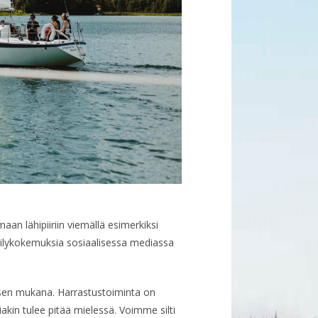
aan lähipiiriin viemällä esimerkiksi
eilykokemuksia sosiaalisessa mediassa
 sen mukana. Harrastustoiminta on
iakin tulee pitää mielessä. Voimme silti