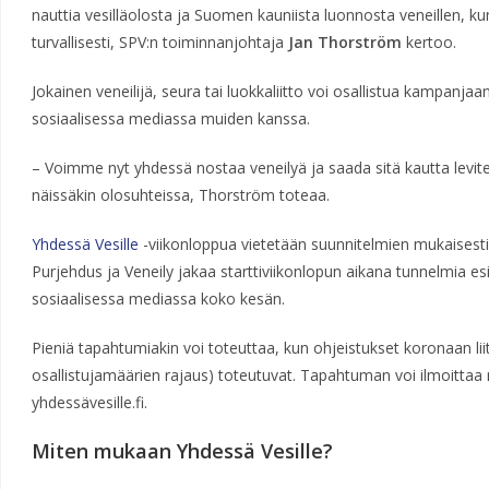
nauttia vesilläolosta ja Suomen kauniista luonnosta veneillen, ku
turvallisesti, SPV:n toiminnanjohtaja
Jan Thorström
kertoo.
Jokainen veneilijä, seura tai luokkaliitto voi osallistua kampanj
sosiaalisessa mediassa muiden kanssa.
– Voimme nyt yhdessä nostaa veneilyä ja saada sitä kautta levite
näissäkin olosuhteissa, Thorström toteaa.
Yhdessä Vesille
-viikonloppua vietetään suunnitelmien mukaisest
Purjehdus ja Veneily jakaa starttiviikonlopun aikana tunnelmia e
sosiaalisessa mediassa koko kesän.
Pieniä tapahtumiakin voi toteuttaa, kun ohjeistukset koronaan liit
osallistujamäärien rajaus) toteutuvat. Tapahtuman voi ilmoitt
yhdessävesille.fi.
Miten mukaan Yhdessä Vesille?