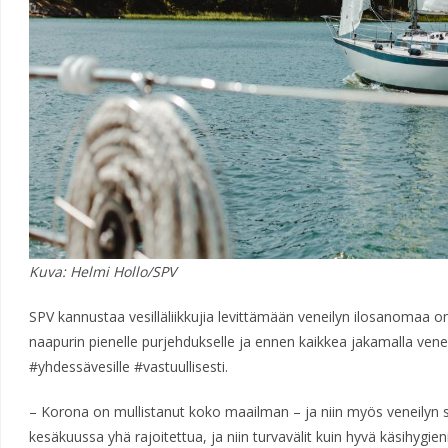
Kuva: Helmi Hollo/SPV
SPV kannustaa vesilläliikkujia levittämään veneilyn ilosanomaa om
naapurin pienelle purjehdukselle ja ennen kaikkea jakamalla ven
#yhdessävesille #vastuullisesti.
– Korona on mullistanut koko maailman – ja niin myös veneilyn
kesäkuussa yhä rajoitettua, ja niin turvavälit kuin hyvä käsihygien