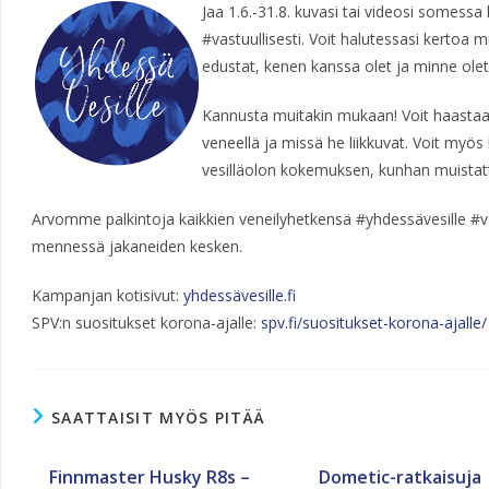
Jaa 1.6.-31.8. kuvasi tai videosi somessa
#vastuullisesti. Voit halutessasi kertoa mi
edustat, kenen kanssa olet ja minne ol
Kannusta muitakin mukaan! Voit haastaa 
veneellä ja missä he liikkuvat. Voit myö
vesilläolon kokemuksen, kunhan muistat
Arvomme palkintoja kaikkien veneilyhetkensä #yhdessävesille #vas
mennessä jakaneiden kesken.
Kampanjan kotisivut:
yhdessävesille.fi
SPV:n suositukset korona-ajalle:
spv.fi/suositukset-korona-ajalle/
SAATTAISIT MYÖS PITÄÄ
Finnmaster Husky R8s –
Dometic-ratkaisuja