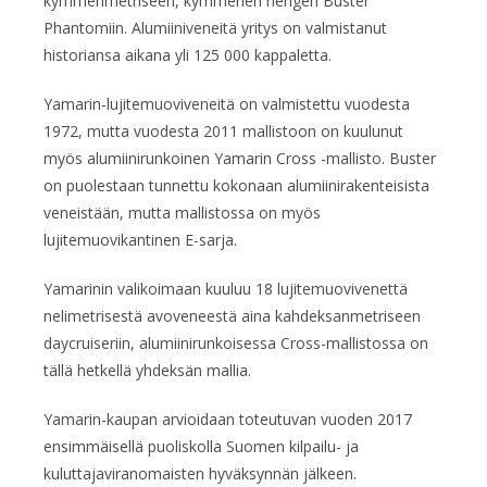
kymmenmetriseen, kymmenen hengen Buster
Phantomiin. Alumiiniveneitä yritys on valmistanut
historiansa aikana yli 125 000 kappaletta.
Yamarin-lujitemuoviveneitä on valmistettu vuodesta
1972, mutta vuodesta 2011 mallistoon on kuulunut
myös alumiinirunkoinen Yamarin Cross -mallisto. Buster
on puolestaan tunnettu kokonaan alumiinirakenteisista
veneistään, mutta mallistossa on myös
lujitemuovikantinen E-sarja.
Yamarinin valikoimaan kuuluu 18 lujitemuovivenettä
nelimetrisestä avoveneestä aina kahdeksanmetriseen
daycruiseriin, alumiinirunkoisessa Cross-mallistossa on
tällä hetkellä yhdeksän mallia.
Yamarin-kaupan arvioidaan toteutuvan vuoden 2017
ensimmäisellä puoliskolla Suomen kilpailu- ja
kuluttajaviranomaisten hyväksynnän jälkeen.