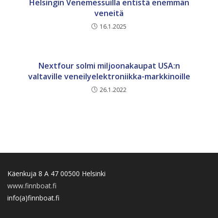
Helsingin Venemessuilla entistä enemmän
veneitä
16.1.2025
Nextfour solmi miljoonakaupat USA:n
valtaville veneilyelektroniikka-markkinoille
26.1.2022
Käenkuja 8 A 47 00500 Helsinki
www.finnboat.fi
info(a)finnboat.fi