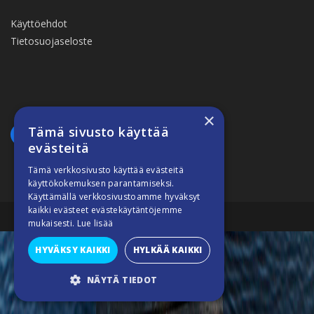
Käyttöehdot
Tietosuojaseloste
×
Tämä sivusto käyttää
evästeitä
Tämä verkkosivusto käyttää evästeitä
käyttökokemuksen parantamiseksi.
Käyttämällä verkkosivustoamme hyväksyt
kaikki evästeet evästekäytäntöjemme
Suomiveneilee © 2026
mukaisesti.
Lue lisää
HYVÄKSY KAIKKI
HYLKÄÄ KAIKKI
NÄYTÄ TIEDOT
SUORITUSKYVYLLISET