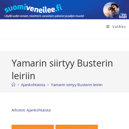
Siirry
suoraan
sisältöön
Valikko
Yamarin siirtyy Busterin
leiriin
>
Ajankohtaista
>
Yamarin siirtyy Busterin leiriin
Arkistot: Ajankohtaista