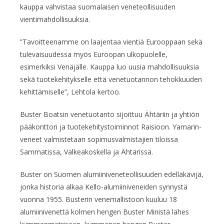
kauppa vahvistaa suomalaisen veneteollisuuden
vientimahdollisuuksia.
”Tavoitteenamme on laajentaa vientiä Eurooppaan sekä
tulevaisuudessa myös Euroopan ulkopuolelle,
esimerkiksi Venäjälle. Kauppa luo uusia mahdollisuuksia
sekä tuotekehitykselle että venetuotannon tehokkuuden
kehittämiselle”, Lehtola kertoo.
Buster Boatsin venetuotanto sijoittuu Ähtäriin ja yhtiön
pääkonttori ja tuotekehitystoiminnot Raisioon. Yamarin-
veneet valmistetaan sopimusvalmistajien tiloissa
Sammatissa, Valkeakoskella ja Ähtärissä.
Buster on Suomen alumiiniveneteollisuuden edelläkävijä,
jonka historia alkaa Kello-alumiiniveneiden synnystä
vuonna 1955. Busterin venemallistoon kuuluu 18
alumiinivenettä kolmen hengen Buster Ministä lähes