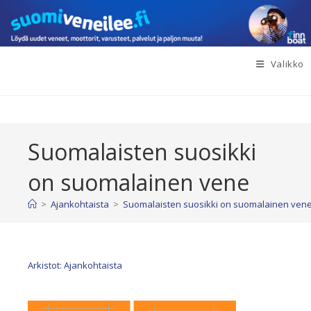
Siirry
suoraan
sisältöön
Valikko
Suomalaisten suosikki
on suomalainen vene
>
Ajankohtaista
>
Suomalaisten suosikki on suomalainen ven
Arkistot: Ajankohtaista