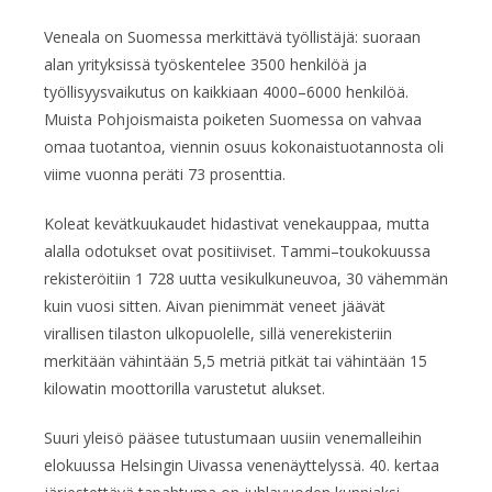
Veneala on Suomessa merkittävä työllistäjä: suoraan
alan yrityksissä työskentelee 3500 henkilöä ja
työllisyysvaikutus on kaikkiaan 4000–6000 henkilöä.
Muista Pohjoismaista poiketen Suomessa on vahvaa
omaa tuotantoa, viennin osuus kokonaistuotannosta oli
viime vuonna peräti 73 prosenttia.
Koleat kevätkuukaudet hidastivat venekauppaa, mutta
alalla odotukset ovat positiiviset. Tammi–toukokuussa
rekisteröitiin 1 728 uutta vesikulkuneuvoa, 30 vähemmän
kuin vuosi sitten. Aivan pienimmät veneet jäävät
virallisen tilaston ulkopuolelle, sillä venerekisteriin
merkitään vähintään 5,5 metriä pitkät tai vähintään 15
kilowatin moottorilla varustetut alukset.
Suuri yleisö pääsee tutustumaan uusiin venemalleihin
elokuussa Helsingin Uivassa venenäyttelyssä. 40. kertaa