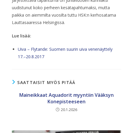
järjestettävä tapahtuma on juhlavuoden kunniaksi
uudistunut koko perheen kesätapahtumaksi, mutta
paikka on aiemmilta vuosilta tuttu HSK:n kerhosatama
Lauttasaaressa Helsingissä.
Lue lisää:
Uiva – Flytande: Suomen suurin uiva venenäyttely
17.–20.8.2017
SAATTAISIT MYÖS PITÄÄ
Maineikkaat Aquadorit myyntiin Vääksyn
Konepisteeseen
20.1.2026