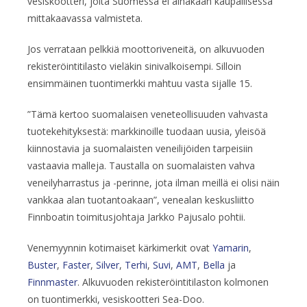
vesiskootteri, joita Suomessa ei ainakaan kaupallisessa
mittakaavassa valmisteta.
Jos verrataan pelkkiä moottoriveneitä, on alkuvuoden
rekisteröintitilasto vieläkin sinivalkoisempi. Silloin
ensimmäinen tuontimerkki mahtuu vasta sijalle 15.
”Tämä kertoo suomalaisen veneteollisuuden vahvasta
tuotekehityksestä: markkinoille tuodaan uusia, yleisöä
kiinnostavia ja suomalaisten veneilijöiden tarpeisiin
vastaavia malleja. Taustalla on suomalaisten vahva
veneilyharrastus ja -perinne, jota ilman meillä ei olisi näin
vankkaa alan tuotantoakaan”, venealan keskusliitto
Finnboatin toimitusjohtaja Jarkko Pajusalo pohtii.
Venemyynnin kotimaiset kärkimerkit ovat
Yamarin
,
Buster
,
Faster
,
Silver
,
Terhi
,
Suvi
,
AMT
,
Bella
ja
Finnmaster
. Alkuvuoden rekisteröintitilaston kolmonen
on tuontimerkki, vesiskootteri Sea-Doo.