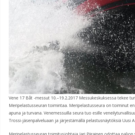
Vene 17 Båt -messut 10.–19.2.2017 Messukeskuksessa tekee tu
Meripelastusseuran toimintaa. Meripelastusseura on toiminut ens
apuna ja turvana. Venemessuilla seura tuo esille veneilyturvallisu
Trossi-jäsenpalveluaan ja järjestämällä pelastusnäytöksiä Uusi Aa
Meripelastusseuran toimitusjohtaja Jari Piirainen odottaa paljon