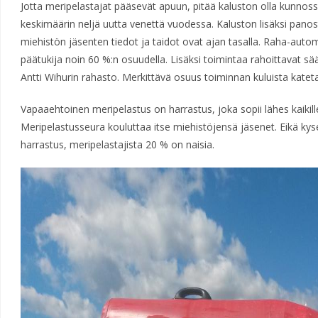
Jotta meripelastajat pääsevät apuun, pitää kaluston olla kunnoss
keskimäärin neljä uutta venettä vuodessa. Kaluston lisäksi panos
miehistön jäsenten tiedot ja taidot ovat ajan tasalla. Raha-aut
päätukija noin 60 %:n osuudella. Lisäksi toimintaa rahoittavat sään
Antti Wihurin rahasto. Merkittävä osuus toiminnan kuluista katet
Vapaaehtoinen meripelastus on harrastus, joka sopii lähes kaikil
Meripelastusseura kouluttaa itse miehistöjensä jäsenet. Eikä ky
harrastus, meripelastajista 20 % on naisia.