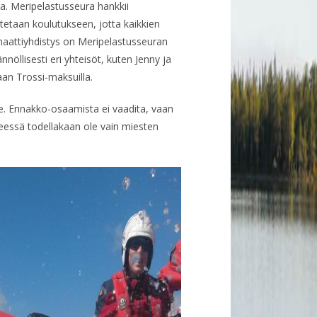
a. Meripelastusseura hankkii
tetaan koulutukseen, jotta kaikkien
omaattiyhdistys on Meripelastusseuran
nöllisesti eri yhteisöt, kuten Jenny ja
aan Trossi-maksuilla.
le. Ennakko-osaamista ei vaadita, vaan
seessä todellakaan ole vain miesten