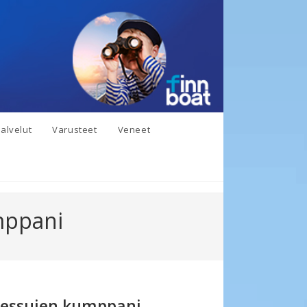
alvelut
Varusteet
Veneet
mppani
messujen kumppani