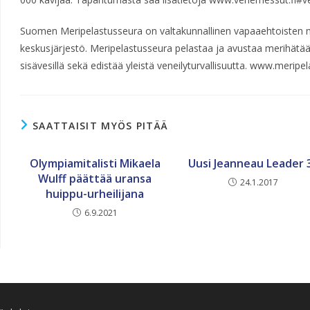
Suomen Meripelastusseura on valtakunnallinen vapaaehtoisten me
keskusjärjestö. Meripelastusseura pelastaa ja avustaa merihätään
sisävesillä sekä edistää yleistä veneilyturvallisuutta. www.meripe
SAATTAISIT MYÖS PITÄÄ
Olympiamitalisti Mikaela
Uusi Jeanneau Leader 
Wulff päättää uransa
24.1.2017
huippu-urheilijana
6.9.2021