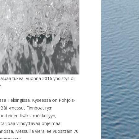
haluaa tukea. Vuonna 2016 yhdistys oli
.
sa Helsingissä. Kyseessä on Pohjois-
Båt -messut Finnboat ry:n
uotteiden lisäksi mökkeilyyn,
ut tarjoaa viihdyttävää ohjelmaa
iossa. Messuilla vierailee vuosittain 70
venemessut