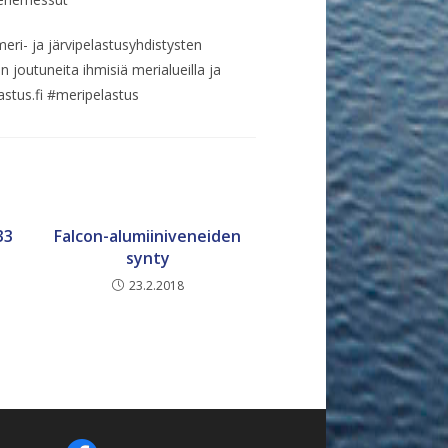
ri- ja järvipelastusyhdistysten
 joutuneita ihmisiä merialueilla ja
lastus.fi #meripelastus
33
Falcon-alumiiniveneiden
synty
23.2.2018