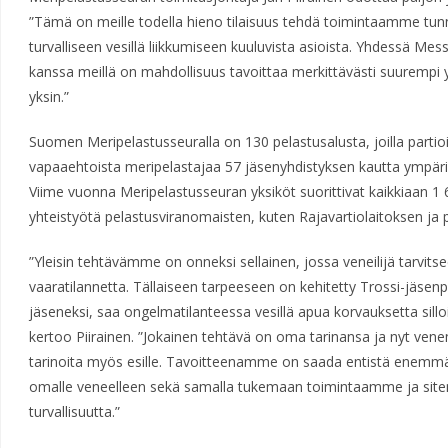
”Tämä on meille todella hieno tilaisuus tehdä toimintaamme tunn
turvalliseen vesillä liikkumiseen kuuluvista asioista. Yhdessä Me
kanssa meillä on mahdollisuus tavoittaa merkittävästi suurempi 
yksin.”
Suomen Meripelastusseuralla on 130 pelastusalusta, joilla partio
vapaaehtoista meripelastajaa 57 jäsenyhdistyksen kautta ympäri 
Viime vuonna Meripelastusseuran yksiköt suorittivat kaikkiaan 1 6
yhteistyötä pelastusviranomaisten, kuten Rajavartiolaitoksen ja 
”Yleisin tehtävämme on onneksi sellainen, jossa veneilijä tarvits
vaaratilannetta. Tällaiseen tarpeeseen on kehitetty Trossi-jäsenp
jäseneksi, saa ongelmatilanteessa vesillä apua korvauksetta silloi
kertoo Piirainen. ”Jokainen tehtävä on oma tarinansa ja nyt v
tarinoita myös esille. Tavoitteenamme on saada entistä enemm
omalle veneelleen sekä samalla tukemaan toimintaamme ja siten 
turvallisuutta.”