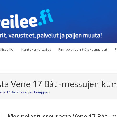
listeille
Kuntokartoittajat
Finnboat vähittäiskauppiaat
P
sta Vene 17 Båt -messujen ku
ene 17 Båt -messujen kumppani
Meripelastusseurasta Vene 17 Båt -