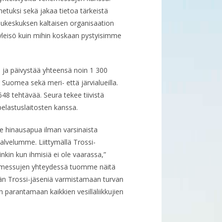
etuksi sekä jakaa tietoa tärkeistä
ssukeskuksen kaltaisen organisaation
yleisö kuin mihin koskaan pystyisimme
i ja päivystää yhteensä noin 1 300
Suomea sekä meri- että järvialueilla.
48 tehtävää. Seura tekee tiivistä
pelastuslaitosten kanssa.
ee hinausapua ilman varsinaista
alvelumme. Liittymällä Trossi-
nkin kun ihmisiä ei ole vaarassa,”
enemessujen yhteydessä tuomme näitä
än Trossi-jäseniä varmistamaan turvan
parantamaan kaikkien vesilläliikkujien