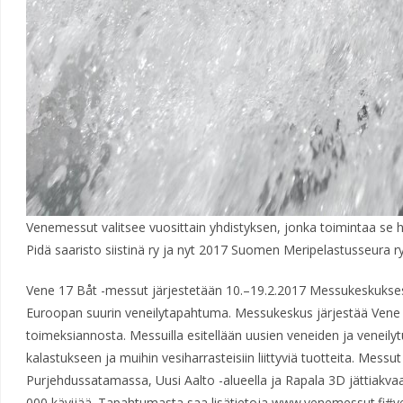
Venemessut valitsee vuosittain yhdistyksen, jonka toimintaa se 
Pidä saaristo siistinä ry ja nyt 2017 Suomen Meripelastusseura ry
Vene 17 Båt -messut järjestetään 10.–19.2.2017 Messukeskukses
Euroopan suurin veneilytapahtuma. Messukeskus järjestää Vene 
toimeksiannosta. Messuilla esitellään uusien veneiden ja veneilyt
kalastukseen ja muihin vesiharrasteisiin liittyviä tuotteita. Mess
Purjehdussatamassa, Uusi Aalto -alueella ja Rapala 3D jättiakvaar
000 kävijää. Tapahtumasta saa lisätietoja www.venemessut.fi#