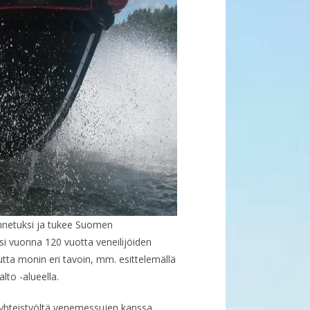
nnetuksi ja tukee Suomen
i vuonna 120 vuotta veneilijöiden
utta monin eri tavoin, mm. esittelemällä
lto -alueella.
 yhteistyöltä venemessujen kanssa.