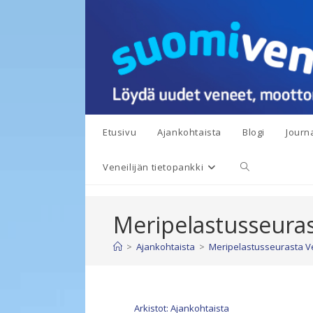
Siirry
suoraan
sisältöön
Etusivu
Ajankohtaista
Blogi
Journa
Toggle
Veneilijän tietopankki
website
Meripelastusseura
search
>
Ajankohtaista
>
Meripelastusseurasta V
Arkistot: Ajankohtaista