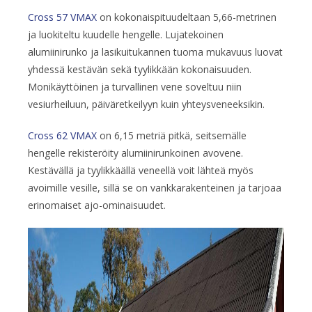
Cross 57 VMAX
on kokonaispituudeltaan 5,66-metrinen
ja luokiteltu kuudelle hengelle. Lujatekoinen
alumiinirunko ja lasikuitukannen tuoma mukavuus luovat
yhdessä kestävän sekä tyylikkään kokonaisuuden.
Monikäyttöinen ja turvallinen vene soveltuu niin
vesiurheiluun, päiväretkeilyyn kuin yhteysveneeksikin.
Cross 62 VMAX
on 6,15 metriä pitkä, seitsemälle
hengelle rekisteröity alumiinirunkoinen avovene.
Kestävällä ja tyylikkäällä veneellä voit lähteä myös
avoimille vesille, sillä se on vankkarakenteinen ja tarjoaa
erinomaiset ajo-ominaisuudet.