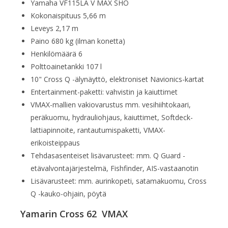
Yamaha VF115LA V MAX SHO
Kokonaispituus 5,66 m
Leveys 2,17 m
Paino 680 kg (ilman konetta)
Henkilömäärä 6
Polttoainetankki 107 l
10" Cross Q -älynäyttö, elektroniset Navionics-kartat
Entertainment-paketti: vahvistin ja kaiuttimet
VMAX-mallien vakiovarustus mm. vesihiihtokaari,
peräkuomu, hydrauliohjaus, kaiuttimet, Softdeck-
lattiapinnoite, rantautumispaketti, VMAX-
erikoisteippaus
Tehdasasenteiset lisävarusteet: mm. Q Guard -
etävalvontajärjestelmä, Fishfinder, AIS-vastaanotin
Lisävarusteet: mm. aurinkopeti, satamakuomu, Cross
Q -kauko-ohjain, pöytä
Yamarin Cross 62 VMAX