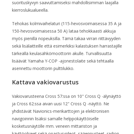
suorituskyvyn saavuttamiseksi mahdollisimman laajalla
kierroslukualueella.
Tehokas kolmivaihelaturi (115-hevosvoimaisessa 35 A ja
150-hevosvoimaisessa 50 A) lataa tehokkaasti akkuja
myös pienillä nopeuksilla. Tämä takaa virran riittävyyden
sekä lisälaitteille että esimerkiksi kalastuksen harrastajille
tärkeällä keulasähkömoottorin akulle. Turvallisuutta
lisäävät Yamaha Y-COP -ajonestolaite sekä tehtaalla
asennettu moottorin pulttilukko.
Kattava vakiovarustus
Vakiovarusteena Cross 57:ssa on 10" Cross Q -älynäyttö
ja Cross 62:ssa aivan uusi 12" Cross Q -näyttö. Ne
yhdistävät Navionics-merikarttojen ja elektronisen
navigoinnin lisäksi samalle helppokäyttöiselle
kosketusnäytölle mm. veneen mittariston ja
käyttöohjeet sekä opastusvideot, sääennusteet, radion