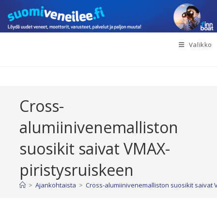
Siirry
suoraan
sisältöön
Valikko
Cross-
alumiinivenemalliston
suosikit saivat VMAX-
piristysruiskeen
>
Ajankohtaista
>
Cross-alumiinivenemalliston suosikit saivat