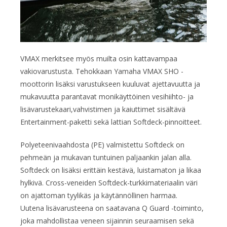
VMAX merkitsee myös muilta osin kattavampaa
vakiovarustusta. Tehokkaan Yamaha VMAX SHO -
moottorin lisäksi varustukseen kuuluvat ajettavuutta ja
mukavuutta parantavat monikäyttöinen vesihiihto- ja
lisävarustekaari,vahvistimen ja kaiuttimet sisältävä
Entertainment-paketti sekä lattian Softdeck-pinnoitteet.
Polyeteenivaahdosta (PE) valmistettu Softdeck on
pehmeän ja mukavan tuntuinen paljaankin jalan alla.
Softdeck on lisäksi erittäin kestävä, luistamaton ja likaa
hylkivä. Cross-veneiden Softdeck-turkkimateriaalin väri
on ajattoman tyylikäs ja käytännöllinen harmaa.
Uutena lisävarusteena on saatavana Q Guard -toiminto,
joka mahdollistaa veneen sijainnin seuraamisen sekä