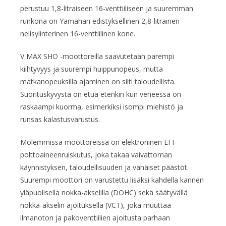
perustuu 1,8-litraiseen 16-venttiiliseen ja suuremman
runkona on Yamahan edistyksellinen 2,8-litrainen
nelisylinterinen 16-venttiilinen kone.
V MAX SHO -moottoreilla saavutetaan parempi
kiihtyvyys ja suurempi huippunopeus, mutta
matkanopeuksilla ajaminen on silti taloudellista.
Suorituskyvystä on etua etenkin kun veneessä on
raskaampi kuorma, esimerkiksi isompi miehistö ja
runsas kalastusvarustus.
Molemmissa moottoreissa on elektroninen EFI-
polttoaineenruiskutus, joka takaa vaivattoman
käynnistyksen, taloudellisuuden ja vähäiset päästöt.
Suurempi moottori on varustettu lisäksi kahdella kannen
yläpuolisella nokka-akselilla (DOHC) sekä säätyvällä
nokka-akselin ajoituksella (VCT), joka muuttaa
ilmanoton ja pakoventtiilien ajoitusta parhaan