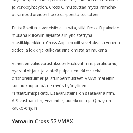
ja verkkoyhteyden. Cross Q muistuttaa myös Yamaha-
perämoottoreiden huoltotarpeesta etukäteen.
Erillistä soitinta veneisiin ei tarvita, sillä Cross Q palvelee
mukana kulkeviin älylaitteisiin yhdistettynä
musiikkipankkina. Cross App -mobiilisovelluksella veneen
tiedot ja lokikirja kulkevat aina omistajan mukana.
Veneiden vakiovarustukseen kuuluvat mm. peräkuomu,
hydrauliohjaus ja kiinteä pulpettien väliovi sekä
offshoreistuimet ja istuinpehmusteet. VMAX-malleihin
kuuluu kaupan päälle myös hyödyllinen
rantautumispaketti. Lisävarusteina on saatavana mm.
AIS-vastaanotin, Fishfinder, aurinkopeti ja Q-näytön
kauko-ohjain.
Yamarin Cross 57 VMAX