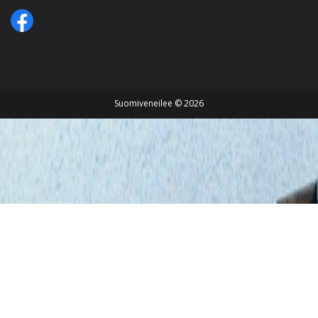
Suomiveneilee © 2026