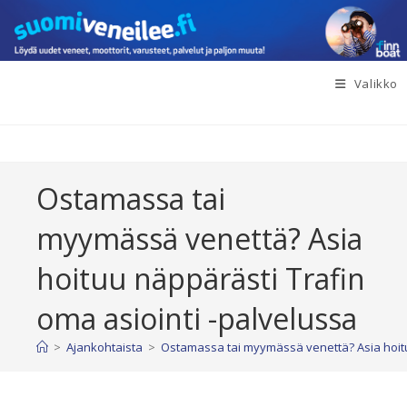
Siirry
suoraan
sisältöön
Valikko
Ostamassa tai
myymässä venettä? Asia
hoituu näppärästi Trafin
oma asiointi -palvelussa
>
Ajankohtaista
>
Ostamassa tai myymässä venettä? Asia hoitu