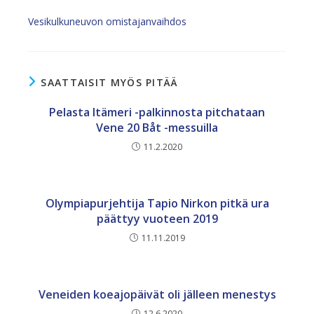
Vesikulkuneuvon omistajanvaihdos
SAATTAISIT MYÖS PITÄÄ
Pelasta Itämeri -palkinnosta pitchataan
Vene 20 Båt -messuilla
11.2.2020
Olympiapurjehtija Tapio Nirkon pitkä ura
päättyy vuoteen 2019
11.11.2019
Veneiden koeajopäivät oli jälleen menestys
12.6.2020