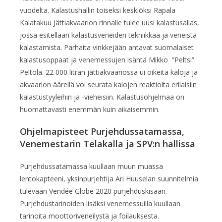
vuodelta. Kalastushallin toiseksi keskiöksi Rapala
Kalatakuu Jättiakvaarion rinnalle tulee uusi kalastusallas,
jossa esitellään kalastusveneiden tekniikkaa ja veneistä
kalastamista. Parhaita vinkkejään antavat suomalaiset
kalastusoppaat ja venemessujen isäntä Mikko ”Peltsi”
Peltola. 22 000 litran jättiakvaariossa ui oikeita kaloja ja
akvaarion äärellä voi seurata kalojen reaktioita erilaisiin
kalastustyyleihin ja -vieheisiin. Kalastusohjelmaa on
huomattavasti enemmän kuin aikaisemmin.
Ohjelmapisteet Purjehdussatamassa,
Venemestarin Telakalla ja SPV:n hallissa
Purjehdussatamassa kuullaan muun muassa
lentokapteeni, yksinpurjehtija Ari Huuselan suunnitelmia
tulevaan Vendée Globe 2020 purjehduskisaan.
Purjehdustarinoiden lisäksi venemessuilla kuullaan
tarinoita moottoriveneilystä ja foilauksesta.