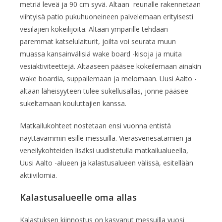
metriä leveä ja 90 cm syvä. Altaan reunalle rakennetaan
viihtyisä patio pukuhuoneineen palvelemaan erityisesti
vesilajien kokeilijoita. Altaan ympärille tehdään
paremmat katselulaiturit, joilta voi seurata muun
muassa kansainvälisiä wake board -kisoja ja muita
vesiaktiviteettejä. Altaaseen pääsee kokeilemaan ainakin
wake boardia, suppailemaan ja melomaan. Uusi Aalto -
altaan läheisyyteen tulee sukellusallas, jonne pääsee
sukeltamaan kouluttajien kanssa.
Matkailukohteet nostetaan ensi vuonna entistä
näyttävämmin esille messuilla. Vierasvenesatamien ja
veneilykohteiden lisäksi uudistetulla matkailualueella,
Uusi Aalto -alueen ja kalastusalueen välissä, esitellään
aktiivilomia.
Kalastusalueelle oma allas
Kalastuksen kiinnostus on kasvanut messuilla vuosi