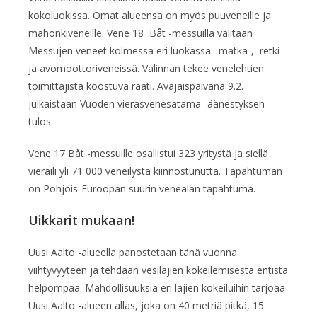
kokoluokissa. Omat alueensa on myös puuveneille ja
mahonkiveneille. Vene 18 Båt -messuilla valitaan
Messujen veneet kolmessa eri luokassa: matka-, retki-
ja avomoottoriveneissä. Valinnan tekee venelehtien
toimittajista koostuva raati. Avajaispäivänä 9.2.
julkaistaan Vuoden vierasvenesatama -äänestyksen
tulos.
Vene 17 Båt -messuille osallistui 323 yritystä ja siellä
vieraili yli 71 000 veneilystä kiinnostunutta. Tapahtuman
on Pohjois-Euroopan suurin venealan tapahtuma.
Uikkarit mukaan!
Uusi Aalto -alueella panostetaan tänä vuonna
viihtyvyyteen ja tehdään vesilajien kokeilemisesta entistä
helpompaa. Mahdollisuuksia eri lajien kokeiluihin tarjoaa
Uusi Aalto -alueen allas, joka on 40 metriä pitkä, 15