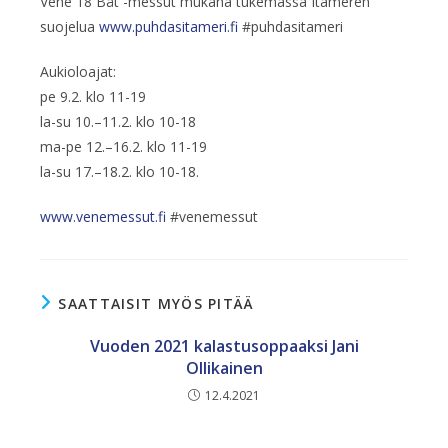
Vene 18 Båt -messut mukana tukemassa Itämeren
suojelua
www.puhdasitameri.fi
#puhdasitameri
Aukioloajat:
pe 9.2. klo 11-19
la-su 10.–11.2. klo 10-18
ma-pe 12.–16.2. klo 11-19
la-su 17.–18.2. klo 10-18.
www.venemessut.fi
#venemessut
SAATTAISIT MYÖS PITÄÄ
Vuoden 2021 kalastusoppaaksi Jani
Ollikainen
12.4.2021