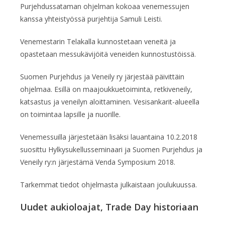
Purjehdussataman ohjelman kokoaa venemessujen
kanssa yhteistyössä purjehtija Samuli Leisti.
Venemestarin Telakalla kunnostetaan veneitä ja
opastetaan messukävijöitä veneiden kunnostustöissä.
Suomen Purjehdus ja Veneily ry järjestää päivittäin
ohjelmaa. Esillä on maajoukkuetoiminta, retkiveneily,
katsastus ja veneilyn aloittaminen. Vesisankarit-alueella
on toimintaa lapsille ja nuorille.
Venemessuilla järjestetään lisäksi lauantaina 10.2.2018
suosittu Hylkysukellusseminaari ja Suomen Purjehdus ja
Veneily ry:n järjestämä Venda Symposium 2018.
Tarkemmat tiedot ohjelmasta julkaistaan joulukuussa.
Uudet aukioloajat, Trade Day historiaan