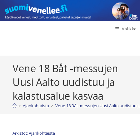
Siirry
suoraan
sisältöön
Valikko
Vene 18 Båt -messujen
Uusi Aalto uudistuu ja
kalastusalue kasvaa
>
Ajankohtaista
>
Vene 18 Båt -messujen Uusi Aalto uudistuu 
Arkistot: Ajankohtaista