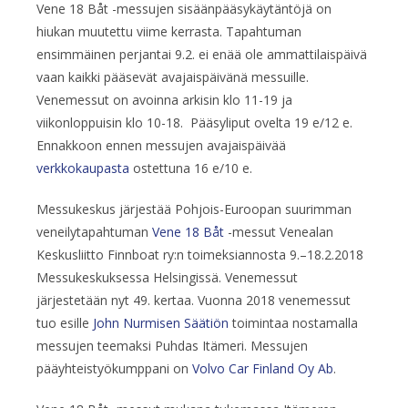
Vene 18 Båt -messujen sisäänpääsykäytäntöjä on
hiukan muutettu viime kerrasta. Tapahtuman
ensimmäinen perjantai 9.2. ei enää ole ammattilaispäivä
vaan kaikki pääsevät avajaispäivänä messuille.
Venemessut on avoinna arkisin klo 11-19 ja
viikonloppuisin klo 10-18. Pääsyliput ovelta 19 e/12 e.
Ennakkoon ennen messujen avajaispäivää
verkkokaupasta
ostettuna 16 e/10 e.
Messukeskus järjestää Pohjois-Euroopan suurimman
veneilytapahtuman
Vene 18 Båt
-messut Venealan
Keskusliitto Finnboat ry:n toimeksiannosta 9.–18.2.2018
Messukeskuksessa Helsingissä. Venemessut
järjestetään nyt 49. kertaa. Vuonna 2018 venemessut
tuo esille
John Nurmisen Säätiön
toimintaa nostamalla
messujen teemaksi Puhdas Itämeri. Messujen
pääyhteistyökumppani on
Volvo Car Finland Oy Ab
.