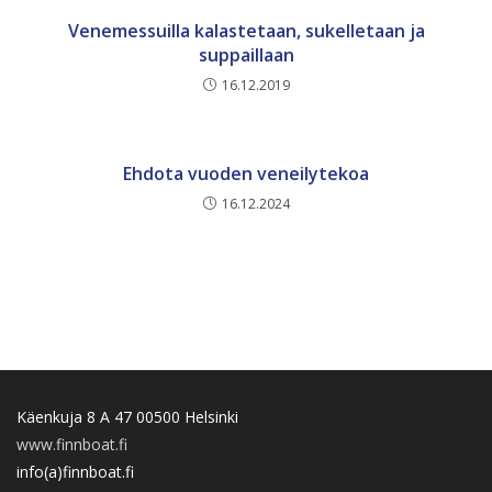
Venemessuilla kalastetaan, sukelletaan ja
suppaillaan
16.12.2019
Ehdota vuoden veneilytekoa
16.12.2024
Käenkuja 8 A 47 00500 Helsinki
www.finnboat.fi
info(a)finnboat.fi