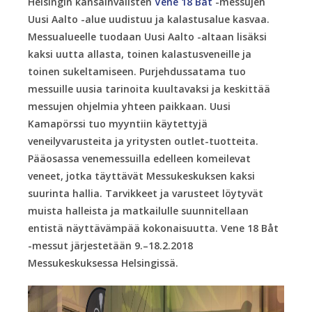
Helsingin kansainvälisten
Vene 18 Båt
-messujen
Uusi Aalto -alue uudistuu ja kalastusalue kasvaa.
Messualueelle tuodaan Uusi Aalto -altaan lisäksi
kaksi uutta allasta, toinen kalastusveneille ja
toinen sukeltamiseen. Purjehdussatama tuo
messuille uusia tarinoita kuultavaksi ja keskittää
messujen ohjelmia yhteen paikkaan. Uusi
Kamapörssi tuo myyntiin käytettyjä
veneilyvarusteita ja yritysten outlet-tuotteita.
Pääosassa venemessuilla edelleen komeilevat
veneet, jotka täyttävät Messukeskuksen kaksi
suurinta hallia. Tarvikkeet ja varusteet löytyvät
muista halleista ja matkailulle suunnitellaan
entistä näyttävämpää kokonaisuutta. Vene 18 Båt
-messut järjestetään 9.–18.2.2018
Messukeskuksessa Helsingissä.