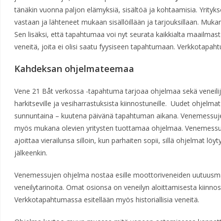
tänäkin vuonna paljon elämyksiä, sisältöä ja kohtaamisia. Yrityk
vastaan ja lähteneet mukaan sisällöillään ja tarjouksillaan. Muka
Sen lisäksi, että tapahtumaa voi nyt seurata kaikkialta maailmas
veneitä, joita ei olisi saatu fyysiseen tapahtumaan. Verkkotapah
Kahdeksan ohjelmateemaa
Vene 21 Båt verkossa -tapahtuma tarjoaa ohjelmaa sekä veneilijöi
harkitseville ja vesiharrastuksista kiinnostuneille. Uudet ohjelmat
sunnuntaina – kuutena päivänä tapahtuman aikana. Venemessujen v
myös mukana olevien yritysten tuottamaa ohjelmaa. Venemessuil
ajoittaa vierailunsa silloin, kun parhaiten sopii, sillä ohjelmat lö
jälkeenkin.
Venemessujen ohjelma nostaa esille moottoriveneiden uutuusmal
veneilytarinoita. Omat osionsa on veneilyn aloittamisesta kiinnostun
Verkkotapahtumassa esitellään myös historiallisia veneitä.