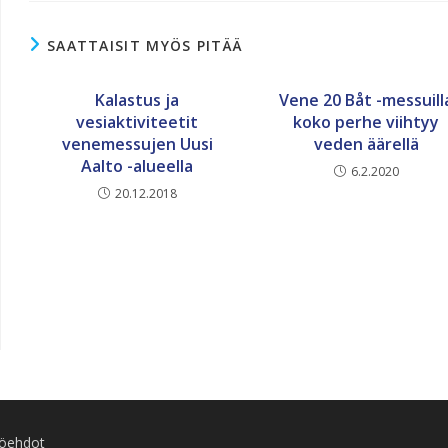
SAATTAISIT MYÖS PITÄÄ
Kalastus ja
Vene 20 Båt -messuill
vesiaktiviteetit
koko perhe viihtyy
venemessujen Uusi
veden äärellä
Aalto -alueella
6.2.2020
20.12.2018
töehdot