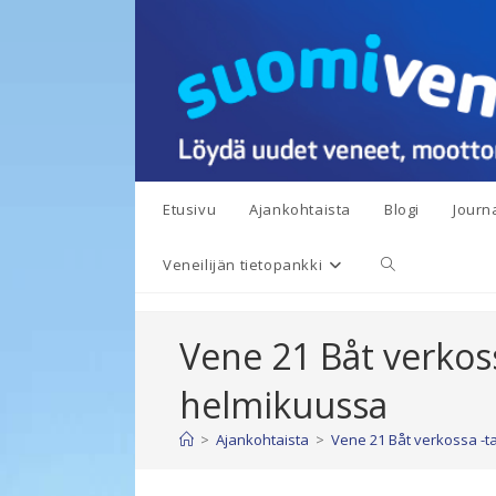
Siirry
suoraan
sisältöön
Etusivu
Ajankohtaista
Blogi
Journa
Toggle
Veneilijän tietopankki
website
Vene 21 Båt verkos
search
helmikuussa
>
Ajankohtaista
>
Vene 21 Båt verkossa -