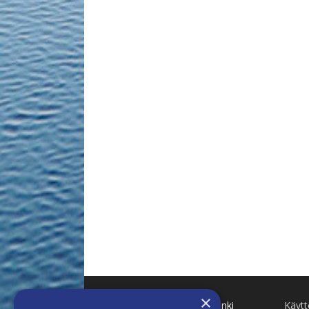
×
Käenkuja 8 A 47 00500 Helsinki
Käyt