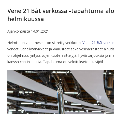
Vene 21 Båt verkossa -tapahtuma alo
helmikuussa
Ajankohtaista
14.01.2021
Helmikuun venemessut on siirretty verkkoon.
Vene 21 Båt verko
veneet, veneilytarvikkeet ja -varusteet sekä vesiharrasteet ainu
on ohjelmaa, yrityssivujen tuote-esittelyjä, hyviä tarjouksia ja m
kanssa chatin kautta. Tapahtuma on veloitukseton kävijöille.