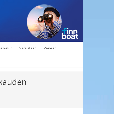
alvelut
Varusteet
Veneet
ykauden