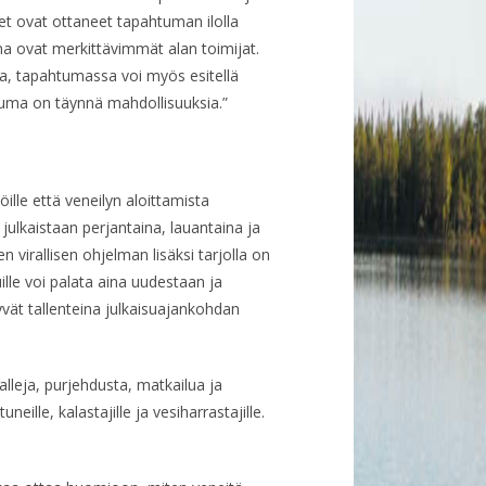
set ovat ottaneet tapahtuman ilolla
na ovat merkittävimmät alan toimijat.
ta, tapahtumassa voi myös esitellä
tuma on täynnä mahdollisuuksia.”
lle että veneilyn aloittamista
 julkaistaan perjantaina, lauantaina ja
irallisen ohjelman lisäksi tarjolla on
le voi palata aina uudestaan ja
ytyvät tallenteina julkaisuajankohdan
leja, purjehdusta, matkailua ja
eille, kalastajille ja vesiharrastajille.