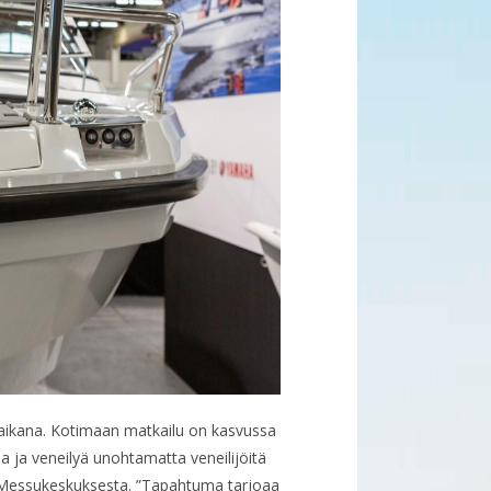
 aikana. Kotimaan matkailu on kasvussa
 ja veneilyä unohtamatta veneilijöitä
Messukeskuksesta. ”Tapahtuma tarjoaa