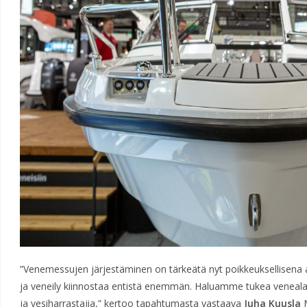
”Venemessujen järjestäminen on tärkeätä nyt poikkeuksellisena
ja veneily kiinnostaa entistä enemmän. Haluamme tukea venealaa
ja vesiharrastajia,” kertoo tapahtumasta vastaava
Juha Kuusla