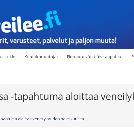
listeille
Kuntokartoittajat
Finnboat vähittäiskauppiaat
P
sa -tapahtuma aloittaa veneil
tapahtuma aloittaa veneilykauden helmikuussa