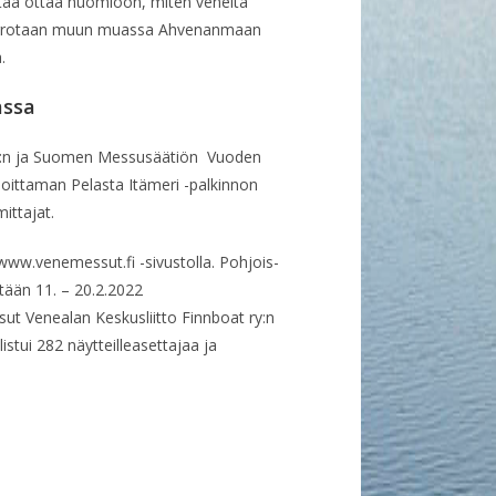
aa ottaa huomioon, miten veneitä
a kerrotaan muun muassa Ahvenanmaan
a.
assa
ry:n ja Suomen Messusäätiön Vuoden
ittaman Pelasta Itämeri -palkinnon
mittajat.
ww.venemessut.fi -sivustolla. Pohjois-
tään 11. – 20.2.2022
t Venealan Keskusliitto Finnboat ry:n
stui 282 näytteilleasettajaa ja