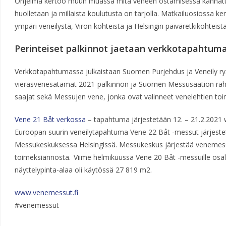
Ohjelma kertoo muun muassa mitä veneen ostamisessa kannatt
huolletaan ja millaista koulutusta on tarjolla. Matkailuosioss
ympäri veneilystä, Viron kohteista ja Helsingin päiväretkikohteist
Perinteiset palkinnot jaetaan verkkotapahtum
Verkkotapahtumassa julkaistaan Suomen Purjehdus ja Veneily 
vierasvenesatamat 2021-palkinnon ja Suomen Messusäätiön raho
saajat sekä Messujen vene, jonka ovat valinneet venelehtien toi
Vene 21 Båt verkossa
– tapahtuma järjestetään 12. – 21.2.2021 w
Euroopan suurin veneilytapahtuma Vene 22 Båt -messut järjeste
Messukeskuksessa Helsingissä. Messukeskus järjestää venemessu
toimeksiannosta. Viime helmikuussa Vene 20 Båt -messuille osalli
näyttelypinta-alaa oli käytössä 27 819 m2.
www.venemessut.fi
#venemessut