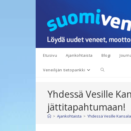
Siirry
suoraan
sisältöön
Etusivu
Ajankohtaista
Blogi
Journa
Toggle
Veneilijän tietopankki
website
Yhdessä Vesille Kans
search
jättitapahtumaan!
>
Ajankohtaista
>
Yhdessä Vesille Kansalai