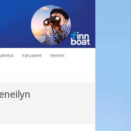
alvelut
Varusteet
Veneet
veneilyn