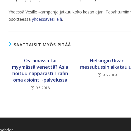
Yhdessä Vesille -kampanja jatkuu koko kesän ajan. Tapahtumiin 
osoitteessa
yhdessävesille.fi
.
SAATTAISIT MYÖS PITÄÄ
Ostamassa tai
Helsingin Uivan
myymässä venettä? Asia
messubussin aikataul
hoituu näppärästi Trafin
9.8.2019
oma asiointi -palvelussa
9.5.2018
töehdot