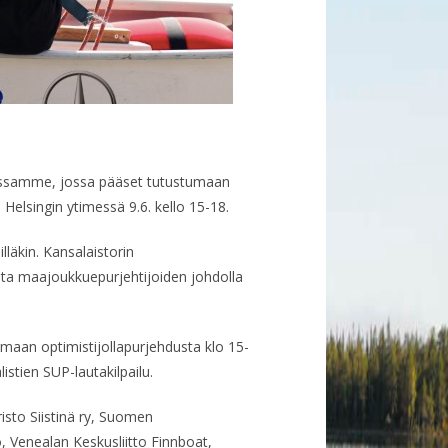
ssamme, jossa pääset tutustumaan
en Helsingin ytimessä 9.6. kello 15-18.
lläkin. Kansalaistorin
ata maajoukkuepurjehtijoiden johdolla
maan optimistijollapurjehdusta klo 15-
istien SUP-lautakilpailu.
sto Siistinä ry, Suomen
 Venealan Keskusliitto Finnboat,