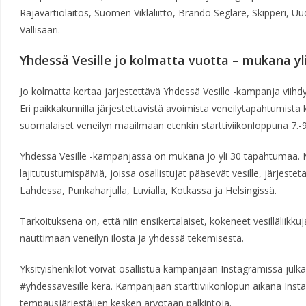
Rajavartiolaitos, Suomen Viklaliitto, Brändö Seglare, Skipperi, U
Vallisaari.
Yhdessä Vesille jo kolmatta vuotta – mukana y
Jo kolmatta kertaa järjestettävä Yhdessä Vesille -kampanja viihdyt
Eri paikkakunnilla järjestettävistä avoimista veneilytapahtumist
suomalaiset veneilyn maailmaan etenkin starttiviikonloppuna 7.-9
Yhdessä Vesille -kampanjassa on mukana jo yli 30 tapahtumaa
lajitutustumispäiviä, joissa osallistujat pääsevät vesille, järjest
Lahdessa, Punkaharjulla, Luvialla, Kotkassa ja Helsingissä.
Tarkoituksena on, että niin ensikertalaiset, kokeneet vesilläliikkuj
nauttimaan veneilyn ilosta ja yhdessä tekemisestä.
Yksityishenkilöt voivat osallistua kampanjaan Instagramissa julk
#yhdessävesille kera. Kampanjaan starttiviikonlopun aikana Insta
tempausjärjestäjien kesken arvotaan palkintoja.