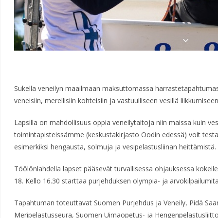
Sukella veneilyn maailmaan maksuttomassa harrastetapahtuma
veneisiin, merellisiin kohteisiin ja vastuulliseen vesillä liikkumise
Lapsilla on mahdollisuus oppia veneilytaitoja niin maissa kuin vesi
toimintapisteissämme (keskustakirjasto Oodin edessä) voit test
esimerkiksi hengausta, solmuja ja vesipelastusliinan heittämistä.
Töölönlahdella lapset pääsevät turvallisessa ohjauksessa kokeile
18. Kello 16.30 starttaa purjehduksen olympia- ja arvokilpailumital
Tapahtuman toteuttavat Suomen Purjehdus ja Veneily, Pidä Saari
Meripelastusseura, Suomen Uimaopetus- ja Hengenpelastusliitto,