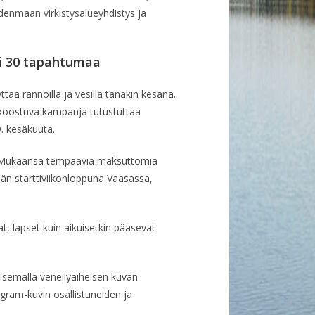
udenmaan virkistysalueyhdistys ja
li 30 tapahtumaa
tää rannoilla ja vesillä tänäkin kesänä.
a koostuva kampanja tutustuttaa
. kesäkuuta.
. Mukaansa tempaavia maksuttomia
etään starttiviikonloppuna Vaasassa,
at, lapset kuin aikuisetkin pääsevät
aisemalla veneilyaiheisen kuvan
gram-kuvin osallistuneiden ja