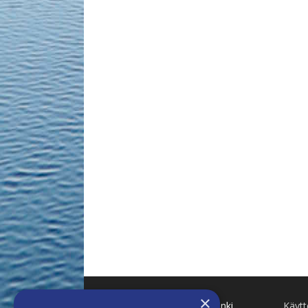
×
Käenkuja 8 A 47 00500 Helsinki
Käyt