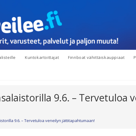
listeille
Kuntokartoittajat
Finnboat vähittäiskauppiaat
P
alaistorilla 9.6. – Tervetuloa 
storilla 9.6. – Tervetuloa veneilyn jättitapahtumaan!