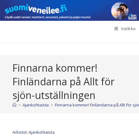
Siirry
suoraan
sisältöön
Valikko
Finnarna kommer!
Finländarna på Allt för
sjön-utställningen
>
Ajankohtaista
>
Finnarna kommer! Finländarna på Allt för sjö
Arkistot: Ajankohtaista