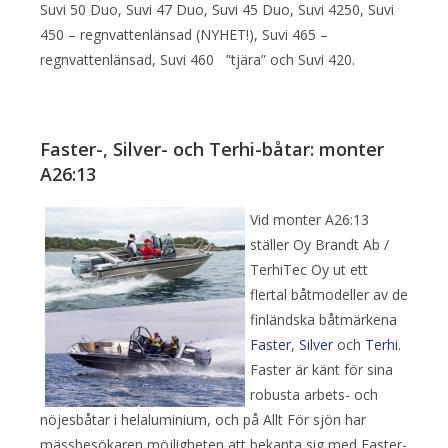
Suvi 50 Duo, Suvi 47 Duo, Suvi 45 Duo, Suvi 4250, Suvi
450 – regnvattenlänsad (NYHET!), Suvi 465 –
regnvattenlänsad, Suvi 460 ”tjära” och Suvi 420.
Faster-, Silver- och Terhi-båtar: monter
A26:13
Vid monter A26:13
ställer Oy Brandt Ab /
TerhiTec Oy ut ett
flertal båtmodeller av de
finländska båtmärkena
Faster
,
Silver
och
Terhi
.
Faster är känt för sina
robusta arbets- och
nöjesbåtar i helaluminium, och på Allt För sjön har
mässbesökaren möjligheten att bekanta sig med Faster-