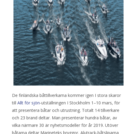
De finländska båttillverkarna kommer igen I stora skaror
till
Allt för sjön
-utställningen I Stockholm 1–10 mars, för
att presentera båtar och utrustning. Totalt 14 tillverkare
och 23 brand deltar. Man presenterar hundra båtar, av
vilka närmare 30 är nyhetsmodeller för år 2019. Utöver
båtarna deltar Marineteks bryggor, Alutrack-båtsliparna