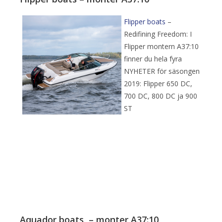
Flipper boats
–
Redifining Freedom: I
Flipper montern A37:10
finner du hela fyra
NYHETER för säsongen
2019: Flipper 650 DC,
700 DC, 800 DC ja 900
ST
Aquador boats – monter A37:10