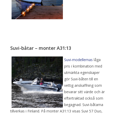
Suvi-båtar – monter A31:13
Suvi-modellernas
låga
pris i kombination med
utmärkta egenskaper
gör Suvi-båten till en
vettig anskaffning som
bevarar sitt värde och är
eftertraktad också som
begagnad. Suvi-båtarna
tillverkas i Finland. På monter A31:13 visas Suvi 57 Duo,