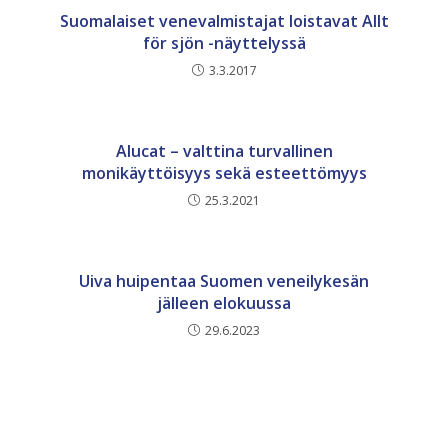
Suomalaiset venevalmistajat loistavat Allt
för sjön -näyttelyssä
3.3.2017
Alucat – valttina turvallinen
monikäyttöisyys sekä esteettömyys
25.3.2021
Uiva huipentaa Suomen veneilykesän
jälleen elokuussa
29.6.2023