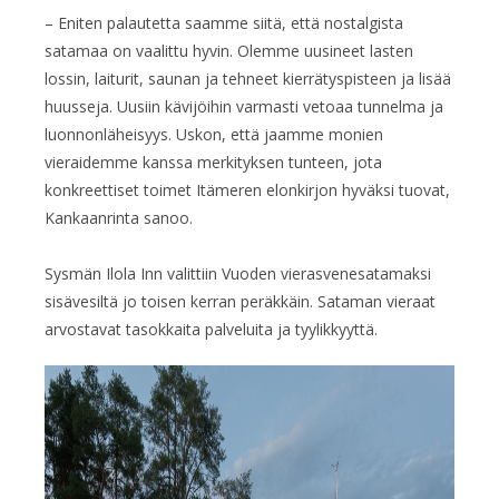
– Eniten palautetta saamme siitä, että nostalgista
satamaa on vaalittu hyvin. Olemme uusineet lasten
lossin, laiturit, saunan ja tehneet kierrätyspisteen ja lisää
huusseja. Uusiin kävijöihin varmasti vetoaa tunnelma ja
luonnonläheisyys. Uskon, että jaamme monien
vieraidemme kanssa merkityksen tunteen, jota
konkreettiset toimet Itämeren elonkirjon hyväksi tuovat,
Kankaanrinta sanoo.
Sysmän Ilola Inn valittiin Vuoden vierasvenesatamaksi
sisävesiltä jo toisen kerran peräkkäin. Sataman vieraat
arvostavat tasokkaita palveluita ja tyylikkyyttä.