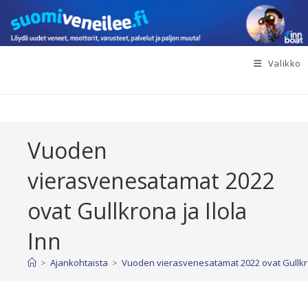
Siirry
suoraan
sisältöön
Valikko
Vuoden
vierasvenesatamat 2022
ovat Gullkrona ja Ilola
Inn
>
Ajankohtaista
>
Vuoden vierasvenesatamat 2022 ovat Gullkron