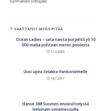
kummallekin voittajalle.
SAATTAISIT MYÖS PITÄÄ
Ocean Ladies – sata naista purjehtii yli 10
000 mailia puhtaan meren puolesta
11.3.2020
Uusi upea telakka Hankoniemelle
18.7.2017
Hanse 388 Suomen ensiesittelyssä
Helsingin venemessuilla