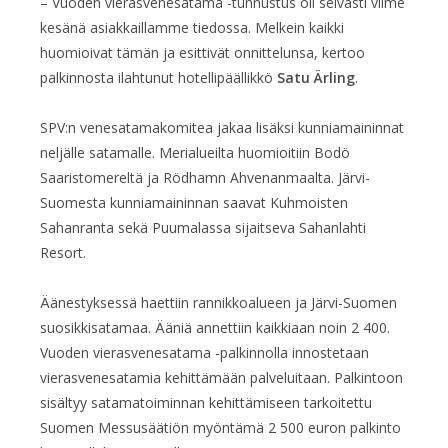
– Vuoden vierasvenesatama -tunnustus oli selvästi viime
kesänä asiakkaillamme tiedossa. Melkein kaikki
huomioivat tämän ja esittivät onnittelunsa, kertoo
palkinnosta ilahtunut hotellipäällikkö
Satu Ärling
.
SPV:n venesatamakomitea jakaa lisäksi kunniamaininnat
neljälle satamalle. Merialueilta huomioitiin Bodö
Saaristomereltä ja Rödhamn Ahvenanmaalta. Järvi-
Suomesta kunniamaininnan saavat Kuhmoisten
Sahanranta sekä Puumalassa sijaitseva Sahanlahti
Resort.
Äänestyksessä haettiin rannikkoalueen ja Järvi-Suomen
suosikkisatamaa. Ääniä annettiin kaikkiaan noin 2 400.
Vuoden vierasvenesatama -palkinnolla innostetaan
vierasvenesatamia kehittämään palveluitaan. Palkintoon
sisältyy satamatoiminnan kehittämiseen tarkoitettu
Suomen Messusäätiön myöntämä 2 500 euron palkinto