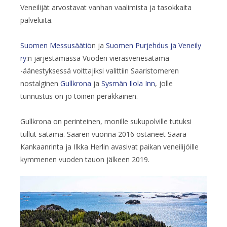
Veneilijät arvostavat vanhan vaalimista ja tasokkaita
palveluita.
Suomen Messusäätiö
n ja
Suomen Purjehdus ja Veneily
ry
:n järjestämässä Vuoden vierasvenesatama
-äänestyksessä voittajiksi valittiin Saaristomeren
nostalginen
Gullkrona
ja
Sysmän Ilola Inn
, jolle
tunnustus on jo toinen peräkkäinen.
Gullkrona on perinteinen, monille sukupolville tutuksi
tullut satama. Saaren vuonna 2016 ostaneet Saara
Kankaanrinta ja Ilkka Herlin avasivat paikan veneilijöille
kymmenen vuoden tauon jälkeen 2019.