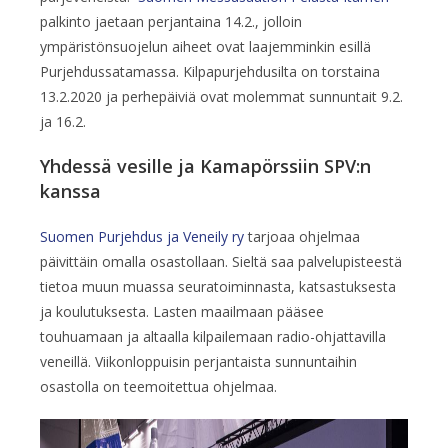
palkinto jaetaan perjantaina 14.2., jolloin
ympäristönsuojelun aiheet ovat laajemminkin esillä
Purjehdussatamassa. Kilpapurjehdusilta on torstaina
13.2.2020 ja perhepäiviä ovat molemmat sunnuntait 9.2.
ja 16.2.
Yhdessä vesille ja Kamapörssiin SPV:n
kanssa
Suomen Purjehdus ja Veneily ry
tarjoaa ohjelmaa
päivittäin omalla osastollaan. Sieltä saa palvelupisteestä
tietoa muun muassa seuratoiminnasta, katsastuksesta
ja koulutuksesta. Lasten maailmaan pääsee
touhuamaan ja altaalla kilpailemaan radio-ohjattavilla
veneillä. Viikonloppuisin perjantaista sunnuntaihin
osastolla on teemoitettua ohjelmaa.