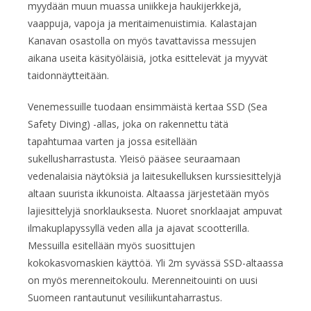
myydään muun muassa uniikkeja haukijerkkejä,
vaappuja, vapoja ja meritaimenuistimia. Kalastajan
Kanavan osastolla on myös tavattavissa messujen
aikana useita käsityöläisiä, jotka esittelevät ja myyvät
taidonnäytteitään.
Venemessuille tuodaan ensimmäistä kertaa SSD (Sea
Safety Diving) -allas, joka on rakennettu tätä
tapahtumaa varten ja jossa esitellään
sukellusharrastusta. Yleisö pääsee seuraamaan
vedenalaisia näytöksiä ja laitesukelluksen kurssiesittelyjä
altaan suurista ikkunoista. Altaassa järjestetään myös
lajiesittelyjä snorklauksesta. Nuoret snorklaajat ampuvat
ilmakuplapyssyllä veden alla ja ajavat scootterilla.
Messuilla esitellään myös suosittujen
kokokasvomaskien käyttöä. Yli 2m syvässä SSD-altaassa
on myös merenneitokoulu. Merenneitouinti on uusi
Suomeen rantautunut vesiliikuntaharrastus.