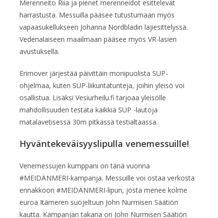
Merenneito Riia ja pienet merenneidot esittelevät
harrastusta. Messuilla pääsee tutustumaan myös
vapaasukellukseen Johanna Nordbladin lajiesittelyssä.
Vedenalaiseen maailmaan pääsee myös VR-lasien
avustuksella.
Erimover järjestää päivittäin monipuolista SUP-
ohjelmaa, kuten SUP-liikuntatunteja, joihin yleisö voi
osallistua. Lisäksi Vesiurheilu.fi tarjoaa yleisölle
mahdollisuuden testata kaikkia SUP -lautoja
matalavetisessä 30m pitkässä testialtaassa.
Hyväntekeväisyyslipulla venemessuille!
Venemessujen kumppani on tänä vuonna
#MEIDÄNMERI-kampanja. Messuille voi ostaa verkosta
ennakkoon #MEIDÄNMERI-lipun, josta menee kolme
euroa Itämeren suojeltuun John Nurmisen Säätiön
kautta. Kampanjan takana on John Nurmisen Säätiön