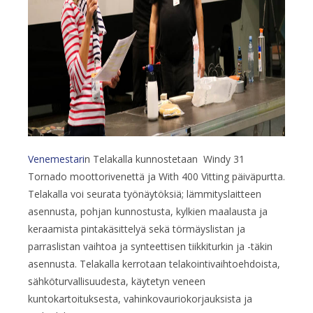
Venemestari
n Telakalla kunnostetaan Windy 31
Tornado moottorivenettä ja With 400 Vitting päiväpurtta.
Telakalla voi seurata työnäytöksiä; lämmityslaitteen
asennusta, pohjan kunnostusta, kylkien maalausta ja
keraamista pintakäsittelyä sekä törmäyslistan ja
parraslistan vaihtoa ja synteettisen tiikkiturkin ja -täkin
asennusta. Telakalla kerrotaan telakointivaihtoehdoista,
sähköturvallisuudesta, käytetyn veneen
kuntokartoituksesta, vahinkovauriokorjauksista ja