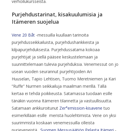
verhoilukursseista.
Purjehdustarinat, kisakuulumisia ja
Itämeren suojelua
Vene 20 Båt
-messuilla kuullaan tarinoita
purjehdusseikkailuista, purjehdushankkeista ja
kilpapurjehduksesta. Purjehdussatama kokoaa
purjehtijat ja siellä pääsee keskustelemaan ja
suunnittelemaan tulevia purjehduksia. Venemessut on jo
usean vuoden seurannut purjehtijoiden Ari
Huuselan, Tapio Lehtisen, Tuomo Meretniemen ja Kari
”Ruffe” Nurmen seikkailuja maailman merillä. Tällä
kertaa ei tehdä poikkeusta. Satamassa tuodaan esille
tänäkin vuonna Itämeren tilannetta ja vastuullisuutta.
Satamaan ankkuroitunut
Zer°emission-kisavene
tuo
esimerkillään esille meristä huolehtimista. Vene on yksi
suurimmista koskaan venemessuilla olleista
purjeveneistä.
Suomen Messusäätiön Pelasta Itämeri
-