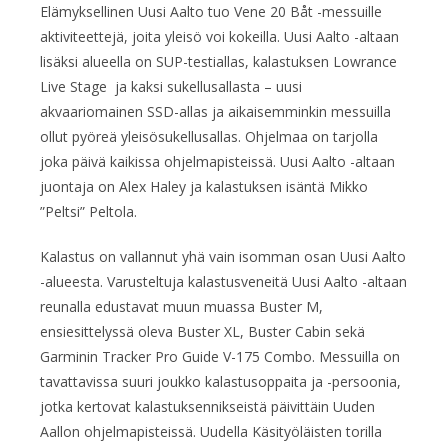
Elämyksellinen Uusi Aalto tuo Vene 20 Båt -messuille
aktiviteettejä, joita yleisö voi kokeilla. Uusi Aalto -altaan
lisäksi alueella on SUP-testiallas, kalastuksen Lowrance
Live Stage ja kaksi sukellusallasta – uusi
akvaariomainen SSD-allas ja aikaisemminkin messuilla
ollut pyöreä yleisösukellusallas. Ohjelmaa on tarjolla
joka päivä kaikissa ohjelmapisteissä. Uusi Aalto -altaan
juontaja on Alex Haley ja kalastuksen isäntä Mikko
”Peltsi” Peltola.
Kalastus on vallannut yhä vain isomman osan Uusi Aalto
-alueesta. Varusteltuja kalastusveneitä Uusi Aalto -altaan
reunalla edustavat muun muassa Buster M,
ensiesittelyssä oleva Buster XL, Buster Cabin sekä
Garminin Tracker Pro Guide V-175 Combo. Messuilla on
tavattavissa suuri joukko kalastusoppaita ja -persoonia,
jotka kertovat kalastuksennikseistä päivittäin Uuden
Aallon ohjelmapisteissä. Uudella Käsityöläisten torilla