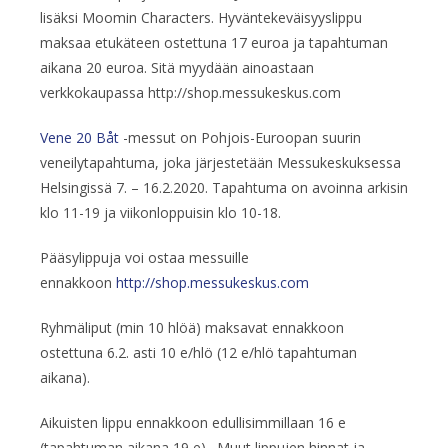
lisäksi Moomin Characters. Hyväntekeväisyyslippu
maksaa etukäteen ostettuna 17 euroa ja tapahtuman
aikana 20 euroa. Sitä myydään ainoastaan
verkkokaupassa http://shop.messukeskus.com
Vene 20 Båt
-messut on Pohjois-Euroopan suurin
veneilytapahtuma, joka järjestetään Messukeskuksessa
Helsingissä 7. – 16.2.2020. Tapahtuma on avoinna arkisin
klo 11-19 ja viikonloppuisin klo 10-18.
Pääsylippuja voi ostaa messuille
ennakkoon
http://shop.messukeskus.com
Ryhmäliput (min 10 hlöä) maksavat ennakkoon
ostettuna 6.2. asti 10 e/hlö (12 e/hlö tapahtuman
aikana).
Aikuisten lippu ennakkoon edullisimmillaan 16 e
(tapahtuman aikana 19 e). Muut lippujen hinnat ja