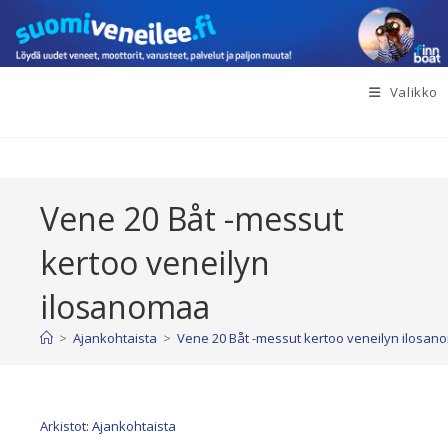
Siirry
suoraan
sisältöön
Valikko
Vene 20 Båt -messut
kertoo veneilyn
ilosanomaa
>
Ajankohtaista
>
Vene 20 Båt -messut kertoo veneilyn ilosa
Arkistot: Ajankohtaista