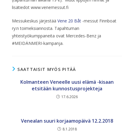
lisätiedot www.venemessut.fi
Messukeskus järjestää
Vene 20 Båt
-messut Finnboat
ry:n toimeksiannosta. Tapahtuman
yhteistyökumppaneita ovat Mercedes-Benz ja
#MEIDÄNMERI-kampanja.
SAATTAISIT MYÖS PITÄÄ
Kolmanteen Veneelle uusi elämä -kisaan
etsitään kunnostusprojekteja
17.6.2026
Venealan suuri korjaamopäivä 12.2.2018
8.1.2018