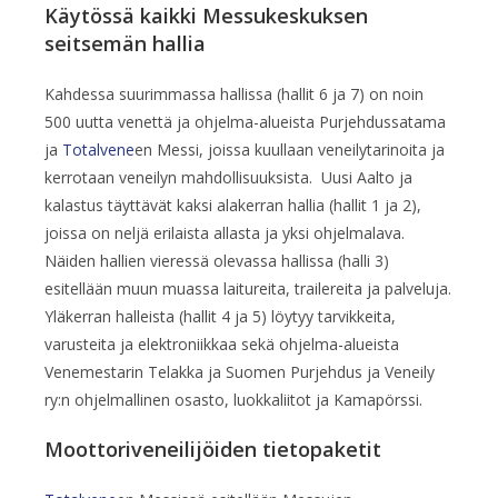
Käytössä kaikki Messukeskuksen
seitsemän hallia
Kahdessa suurimmassa hallissa (hallit 6 ja 7) on noin
500 uutta venettä ja ohjelma-alueista Purjehdussatama
ja
Totalvene
en Messi, joissa kuullaan veneilytarinoita ja
kerrotaan veneilyn mahdollisuuksista. Uusi Aalto ja
kalastus täyttävät kaksi alakerran hallia (hallit 1 ja 2),
joissa on neljä erilaista allasta ja yksi ohjelmalava.
Näiden hallien vieressä olevassa hallissa (halli 3)
esitellään muun muassa laitureita, trailereita ja palveluja.
Yläkerran halleista (hallit 4 ja 5) löytyy tarvikkeita,
varusteita ja elektroniikkaa sekä ohjelma-alueista
Venemestarin Telakka ja Suomen Purjehdus ja Veneily
ry:n ohjelmallinen osasto, luokkaliitot ja Kamapörssi.
Moottoriveneilijöiden tietopaketit