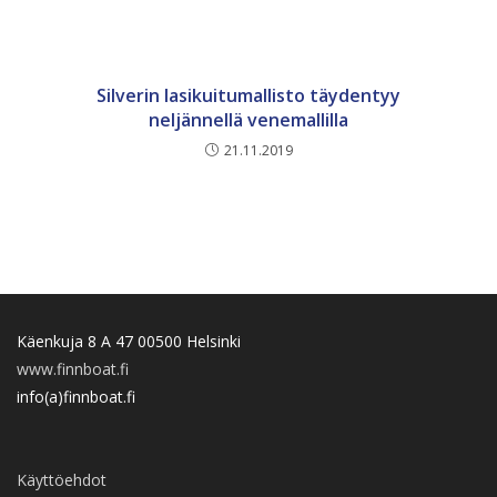
Silverin lasikuitumallisto täydentyy
neljännellä venemallilla
21.11.2019
Käenkuja 8 A 47 00500 Helsinki
www.finnboat.fi
info(a)finnboat.fi
Käyttöehdot