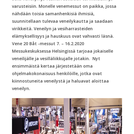
varusteisiin. Monelle venemessut on paikka, jossa
nähdään toisia samanhenkisiä ihmisiä,
suunnitellaan tulevaa veneilykautta ja saadaan
virikkeitä. Veneilyn ja vesiharrasteiden
elämyksellisyys ja hauskuus ovat vahvasti läsnä.
Vene 20 Båt -messut 7. – 16.2.2020
Messukeskuksessa Helsingissä tarjoaa jokaiselle
veneilijälle ja vesilläliikkujalle jotakin. Nyt
ensimmäistä kertaa järjestetään oma
ohjelmakokonaisuus henkilöille, jotka ovat
kiinnostuneita veneilystä ja haluavat aloittaa
veneilyn.