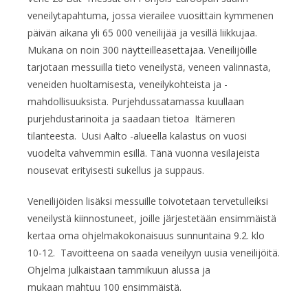
veneilytapahtuma, jossa vierailee vuosittain kymmenen
päivän aikana yli 65 000 veneilijää ja vesillä liikkujaa.
Mukana on noin 300 näytteilleasettajaa. Veneilijöille
tarjotaan messuilla tieto veneilystä, veneen valinnasta,
veneiden huoltamisesta, veneilykohteista ja -
mahdollisuuksista. Purjehdussatamassa kuullaan
purjehdustarinoita ja saadaan tietoa Itämeren
tilanteesta. Uusi Aalto -alueella kalastus on vuosi
vuodelta vahvemmin esillä. Tänä vuonna vesilajeista
nousevat erityisesti sukellus ja suppaus.
Veneilijöiden lisäksi messuille toivotetaan tervetulleiksi
veneilystä kiinnostuneet, joille järjestetään ensimmäistä
kertaa oma ohjelmakokonaisuus sunnuntaina 9.2. klo
10-12. Tavoitteena on saada veneilyyn uusia veneilijöitä.
Ohjelma julkaistaan tammikuun alussa ja
mukaan mahtuu 100 ensimmäistä.