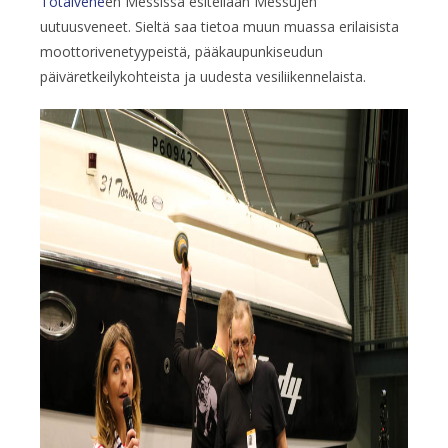
Totalvene
en Messissä esitellään Messujen
uutuusveneet. Sieltä saa tietoa muun muassa erilaisista
moottorivenetyypeistä, pääkaupunkiseudun
päiväretkeilykohteista ja uudesta vesiliikennelaista.