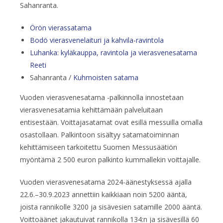
Sahanranta.
Örön vierassatama
Bodö vierasvenelaituri ja kahvila-ravintola
Luhanka: kyläkauppa, ravintola ja vierasvenesatama
Reeti
Sahanranta /
Kuhmoisten satama
Vuoden vierasvenesatama -palkinnolla innostetaan
vierasvenesatamia kehittämään palveluitaan
entisestään. Voittajasatamat ovat esillä messuilla omalla
osastollaan. Palkintoon sisältyy satamatoiminnan
kehittämiseen tarkoitettu Suomen Messusäätiön
myöntämä 2 500 euron palkinto kummallekin voittajalle.
Vuoden vierasvenesatama 2024-äänestyksessä ajalla
22.6.–30.9.2023 annettiin kaikkiaan noin 5200 ääntä,
joista rannikolle 3200 ja sisävesien satamille 2000 ääntä.
Voittoäänet jakautuivat rannikolla 134:n ja sisävesillä 60