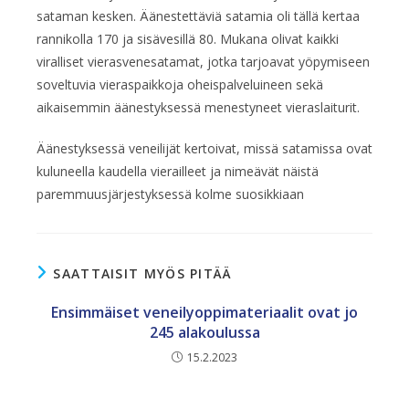
sataman kesken. Äänestettäviä satamia oli tällä kertaa
rannikolla 170 ja sisävesillä 80. Mukana olivat kaikki
viralliset vierasvenesatamat, jotka tarjoavat yöpymiseen
soveltuvia vieraspaikkoja oheispalveluineen sekä
aikaisemmin äänestyksessä menestyneet vieraslaiturit.
Äänestyksessä veneilijät kertoivat, missä satamissa ovat
kuluneella kaudella vierailleet ja nimeävät näistä
paremmuusjärjestyksessä kolme suosikkiaan
SAATTAISIT MYÖS PITÄÄ
Ensimmäiset veneilyoppimateriaalit ovat jo
245 alakoulussa
15.2.2023