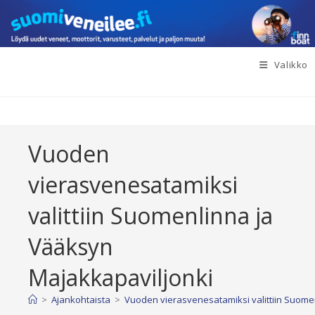
Siirry
suoraan
sisältöön
Valikko
Vuoden
vierasvenesatamiksi
valittiin Suomenlinna ja
Vääksyn
Majakkapaviljonki
>
Ajankohtaista
>
Vuoden vierasvenesatamiksi valittiin Suome