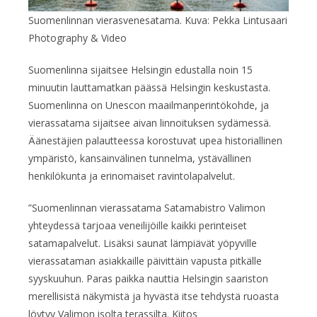
Suomenlinnan vierasvenesatama. Kuva: Pekka Lintusaari
Photography & Video
Suomenlinna sijaitsee Helsingin edustalla noin 15
minuutin lauttamatkan päässä Helsingin keskustasta.
Suomenlinna on Unescon maailmanperintökohde, ja
vierassatama sijaitsee aivan linnoituksen sydämessä.
Äänestäjien palautteessa korostuvat upea historiallinen
ympäristö, kansainvälinen tunnelma, ystävällinen
henkilökunta ja erinomaiset ravintolapalvelut.
”Suomenlinnan vierassatama Satamabistro Valimon
yhteydessä tarjoaa veneilijöille kaikki perinteiset
satamapalvelut. Lisäksi saunat lämpiävät yöpyville
vierassataman asiakkaille päivittäin vapusta pitkälle
syyskuuhun. Paras paikka nauttia Helsingin saariston
merellisistä näkymistä ja hyvästä itse tehdystä ruoasta
löytyy Valimon isolta terassilta. Kiitos