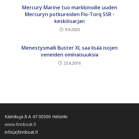
Mercury Marine tuo markkinoille uuden
Mercuryn potkureiden Flo-Torq SSR -
keskiösarjan
9.9.2020
Menestysmalli Buster XL saa lisää isojen
veneiden ominaisuuksia
23.8.2016
Käenkuja 8 A 47 00500 Helsinki
www.finnboat.fi
info(a)finnboat.fi