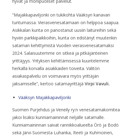
hyvät ja monipuoliset palvelut.
”Majakkapaviljonki on tukikohta Vääksyn kanavan
tuntumassa. Vierasvenesatamaan on helppoa saapua.
Asikkalan kunta on panostanut uusiin laitureihin sekä
hyviin parkkipaikkoihin, kunta on edistänyt muutenkin
sataman kehittymistä Vuoden vierasvenesatamaksi
2024. Salaisuutemme on sitkeä ja pitkäjänteinen
yrittäjyys. Yrityksen kehittämisessä kuuntelemme
herkällä korvalla asiakkaiden toiveita. Välitön
asiakaspalvelu on voimavara myös yrittäjän
jaksamiselle”, kertoo satamayrittäjä
Virpi Vavuli.
Vääksyn Majakkapaviljonki
Suomen Purjehdus ja Veneily ry:n venesatamakomitea
jakoi lisäksi kunniamaininnat neljälle satamalle.
Kunniamaininnan saivat rannikkoalueelta Örö ja Bodö
sekä Järvi-Suomesta Luhanka, Reeti ja Kuhmoinen,