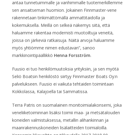
antaa tunnetuimmalle ja vanhimmalle tuotemerkillemme
sen ansaitseman huomion. Jokainen Finnmaster-vene
rakennetaan tinkimättömällä ammattitaidolla ja
kokemuksella. Meillä on selkeä näkemys siitä, että
haluamme rakentaa modernisti muotoiltuja veneitä,
joissa on järkeviä ratkaisuja. Näitä arvoja haluamme
myös yhtiömme nimen edustavan”, sanoo
markkinointipäällikkö
Henna Forsström
.
Fuusio ei tuo henkilömuutoksia yrityksiin, ja sen myötä
Seliö Boatsin henkilöstö siirtyy Finnmaster Boats Oy:n
palvelukseen. Fuusio ei vaikuta tehtaiden toimintaan
Kokkolassa, Kalajoella tai Sammatissa.
Terra Patris on suomalainen monitoimialakonserni, joka
veneliiketoiminnan lisäksi toimii maa- ja metsätalouden
koneiden valmistuksessa, metallin alihankinnan ja
maanrakennuskoneiden lisälaitteiden toimialoilla.