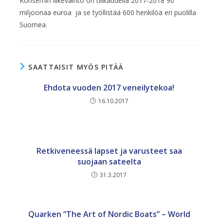
Konsernin liikevaihto on tilikaudella 2017-2018 90
miljoonaa euroa ja se työllistää 600 henkilöä eri puolilla
Suomea.
SAATTAISIT MYÖS PITÄÄ
Ehdota vuoden 2017 veneilytekoa!
16.10.2017
Retkiveneessä lapset ja varusteet saa
suojaan sateelta
31.3.2017
Quarken ”The Art of Nordic Boats” – World