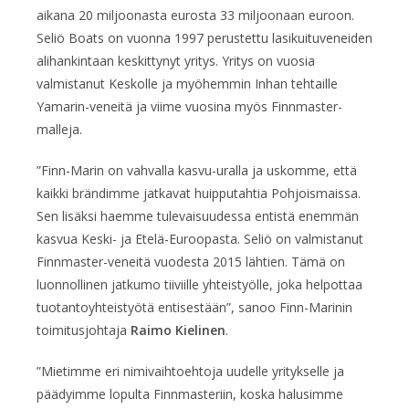
aikana 20 miljoonasta eurosta 33 miljoonaan euroon.
Seliö Boats on vuonna 1997 perustettu lasikuituveneiden
alihankintaan keskittynyt yritys. Yritys on vuosia
valmistanut Keskolle ja myöhemmin Inhan tehtaille
Yamarin-veneitä ja viime vuosina myös Finnmaster-
malleja.
”Finn-Marin on vahvalla kasvu-uralla ja uskomme, että
kaikki brändimme jatkavat huipputahtia Pohjoismaissa.
Sen lisäksi haemme tulevaisuudessa entistä enemmän
kasvua Keski- ja Etelä-Euroopasta. Seliö on valmistanut
Finnmaster-veneitä vuodesta 2015 lähtien. Tämä on
luonnollinen jatkumo tiiviille yhteistyölle, joka helpottaa
tuotantoyhteistyötä entisestään”, sanoo Finn-Marinin
toimitusjohtaja
Raimo Kielinen
.
”Mietimme eri nimivaihtoehtoja uudelle yritykselle ja
päädyimme lopulta Finnmasteriin, koska halusimme