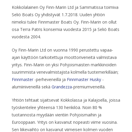
Kokkolalainen Oy Finn-Marin Ltd ja Sammatissa toimiva
Seliö Boats Oy yhdistyvät 1.7.2018. Uuden yhtiön
nimeksi tulee Finnmaster Boats Oy. Finn-Marin on ollut
osa Terra Patris konsernia vuodesta 2015 ja Seliö Boats
vuodesta 2004.
Oy Finn-Marin Ltd on vuonna 1990 perustettu vapaa-
ajan käyttöön tarkoitettuja moottoriveneitä valmistava
yritys. Finn-Marin on yksi Pohjoismaisten markkinoiden
suurimmista venevalmistajista kolmella tuotemerkillään;
Finnmaster
-perheveneillä ja
Finnmaster Husky
-
alumiiniveneillä sekä
Grandezza
-premiumveneillä.
Yhtiön tehtaat sijaitsevat Kokkolassa ja Kalajoella, joissa
työskentelee yhteensä 130 henkilöä. Noin 80 %
tuotannosta myydään vientiin Pohjoismaihin ja
Eurooppaan. Yritys on kasvanut nopeasti viime vuosina.
Sen liikevaihto on kasvanut viimeisen kolmen vuoden