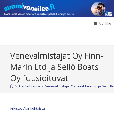
Siirry
suoraan
sisältöön
Valikko
Venevalmistajat Oy Finn-
Marin Ltd ja Seliö Boats
Oy fuusioituvat
>
Ajankohtaista
>
Venevalmistajat Oy Finn-Marin Ltd ja Seliö B
Arkistot: Ajankohtaista