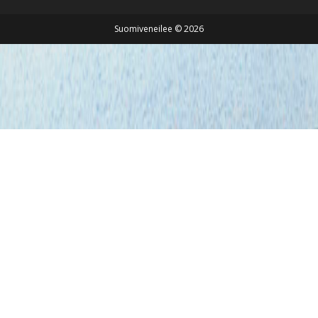
Suomiveneilee © 2026