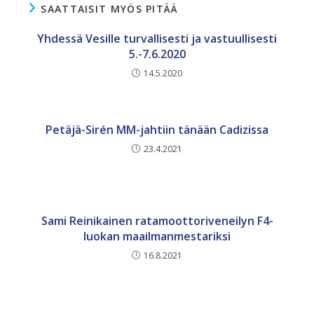
SAATTAISIT MYÖS PITÄÄ
Yhdessä Vesille turvallisesti ja vastuullisesti
5.-7.6.2020
14.5.2020
Petäjä-Sirén MM-jahtiin tänään Cadizissa
23.4.2021
Sami Reinikainen ratamoottoriveneilyn F4-
luokan maailmanmestariksi
16.8.2021