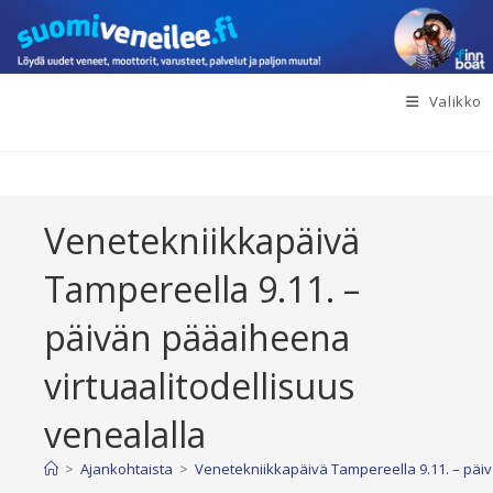
Siirry
suoraan
sisältöön
Valikko
Venetekniikkapäivä
Tampereella 9.11. –
päivän pääaiheena
virtuaalitodellisuus
venealalla
>
Ajankohtaista
>
Venetekniikkapäivä Tampereella 9.11. – päiv