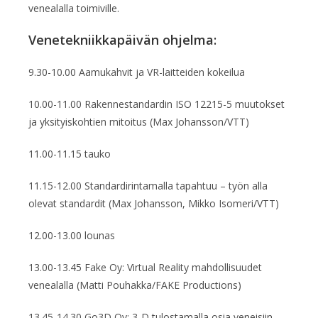
venealalla toimiville.
Venetekniikkapäivän ohjelma:
9.30-10.00 Aamukahvit ja VR-laitteiden kokeilua
10.00-11.00 Rakennestandardin ISO 12215-5 muutokset
ja yksityiskohtien mitoitus (Max Johansson/VTT)
11.00-11.15 tauko
11.15-12.00 Standardirintamalla tapahtuu – työn alla
olevat standardit (Max Johansson, Mikko Isomeri/VTT)
12.00-13.00 lounas
13.00-13.45 Fake Oy: Virtual Reality mahdollisuudet
venealalla (Matti Pouhakka/FAKE Productions)
13.45-14.30 Go3D Oy: 3-D tulostamalla osia veneisiin