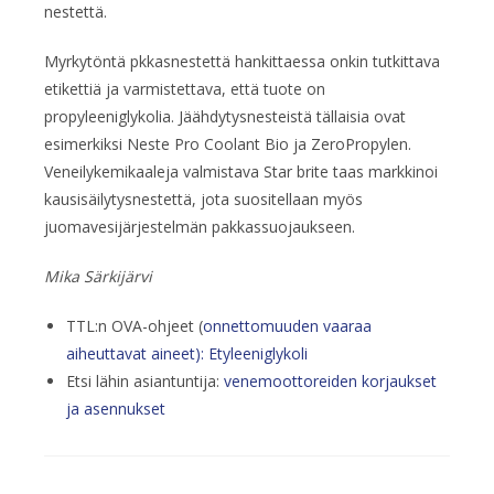
nestettä.
Myrkytöntä pkkasnestettä hankittaessa onkin tutkittava
etikettiä ja varmistettava, että tuote on
propyleeniglykolia. Jäähdytysnesteistä tällaisia ovat
esimerkiksi Neste Pro Coolant Bio ja ZeroPropylen.
Veneilykemikaaleja valmistava Star brite taas markkinoi
kausisäilytysnestettä, jota suositellaan myös
juomavesijärjestelmän pakkassuojaukseen.
Mika Särkijärvi
TTL:n OVA-ohjeet (
onnettomuuden vaaraa
aiheuttavat aineet): Etyleeniglykoli
Etsi lähin asiantuntija:
venemoottoreiden korjaukset
ja asennukset