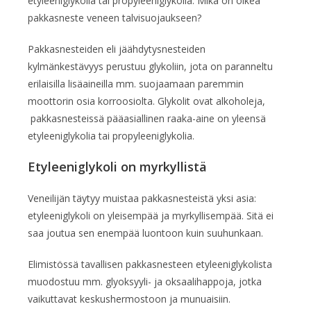
etyleeniglykolia tai propyleeniglykolia. Mikä on oikea
pakkasneste veneen talvisuojaukseen?
Pakkasnesteiden eli jäähdytysnesteiden
kylmänkestävyys perustuu glykoliin, jota on paranneltu
erilaisilla lisäaineilla mm. suojaamaan paremmin
moottorin osia korroosiolta. Glykolit ovat alkoholeja,
pakkasnesteissä pääasiallinen raaka-aine on yleensä
etyleeniglykolia tai propyleeniglykolia.
Etyleeniglykoli on myrkyllistä
Veneilijän täytyy muistaa pakkasnesteistä yksi asia:
etyleeniglykoli on yleisempää ja myrkyllisempää. Sitä ei
saa joutua sen enempää luontoon kuin suuhunkaan.
Elimistössä tavallisen pakkasnesteen etyleeniglykolista
muodostuu mm. glyoksyyli- ja oksaalihappoja, jotka
vaikuttavat keskushermostoon ja munuaisiin.