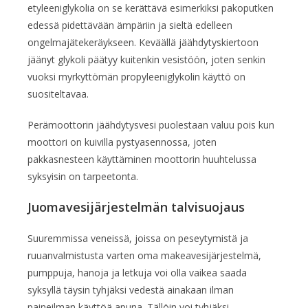
etyleeniglykolia on se kerättävä esimerkiksi pakoputken
edessä pidettävään ämpäriin ja sieltä edelleen
ongelmajätekeräykseen. Keväällä jäähdytyskiertoon
jäänyt glykoli päätyy kuitenkin vesistöön, joten senkin
vuoksi myrkyttömän propyleeniglykolin käyttö on
suositeltavaa.
Perämoottorin jäähdytysvesi puolestaan valuu pois kun
moottori on kuivilla pystyasennossa, joten
pakkasnesteen käyttäminen moottorin huuhtelussa
syksyisin on tarpeetonta.
Juomavesijärjestelmän talvisuojaus
Suuremmissa veneissä, joissa on peseytymistä ja
ruuanvalmistusta varten oma makeavesijärjestelmä,
pumppuja, hanoja ja letkuja voi olla vaikea saada
syksyllä täysin tyhjäksi vedestä ainakaan ilman
paineilman käyttöä apuna. Tällöin voi tyhjäksi