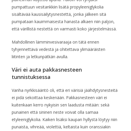
pumpattuun vesitankkiin lisätä propyleeniglykolia
sisältävää kausisäilytysnestettä, jonka jälkeen sitä
pumpataan kauimmaisesta hanasta alkaen niin paljon,
että värillistä nestettä on varmasti koko järjestelmässä.
Mahdollinen lämminvesivaraaja on tätä ennen
tyhjennettävä vedestä ja ohitettava ylimääräisten
liitinten ja letkunpätkän avulla.
Väri ei auta pakkasnesteen
tunnistuksessa
Vanha nyrkkisääntö oli, että eri värisiä jäähdytysnesteitä
ei pidä sekoittaa keskenään. Pakkasnesteen väri ei
kuitenkaan kerro nykyisin sen laadusta mitään: sekä
punainen että sininen neste voivat olla samaa
etyleeniglykolia. Kaiken lisäksi kaupan hyllystä löytyy niin
punaista, vihreää, violettiä, keltaista kuin oranssiakin