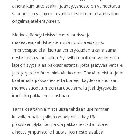
aineita kuin autoissakin. Jäähdytysneste on vaihdettava
säännöllisin väliajoin ja vanha neste toimitetaan tällöin
ongelmajätekeräykseen.
Merivesijäähdytteisissä moottoreissa ja
makeavesijäähdytteisten sisämoottoreiden ns.
”merivesipuolella” kiertää veneilykauden aikana sama
neste jossa vene kelluu. Syksyllä moottorin vesikierron
läpi on syytä ajaa pakkasnestettä, jotta jäätyvää vettä ei
jäisi järjestelmän mihinkään koloon. Tämä onnistuu joko
kaatamalla pakkasnestettä koneen käydessä suoraan
merivesisuodattimeen tai upottamalla jäähdytysveden
imuletku pakkasnesteastiaan.
Tämä osa talvivalmisteluista tehdään useimmiten
kuivalla maalla, jolloin on helpointa käyttää
propyleeniglykolipohjaista pakkasnestettä joka ei
aiheuta ympäristölle haittaa. Jos neste sisältää