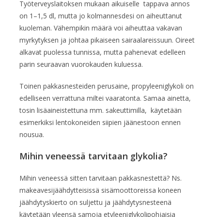
Työterveyslaitoksen mukaan aikuiselle tappava annos
on 1–1,5 dl, mutta jo kolmannesdesi on aiheuttanut
kuoleman. Vähempikin määrä voi aiheuttaa vakavan
myrkytyksen ja johtaa pikaiseen sairaalareissuun. Oireet
alkavat puolessa tunnissa, mutta pahenevat edelleen
parin seuraavan vuorokauden kuluessa.
Toinen pakkasnesteiden perusaine, propyleeniglykoli on
edelliseen verrattuna miltei vaaratonta. Samaa ainetta,
tosin lisäaineistettuna mm. sakeuttimilla, käytetään
esimerkiksi lentokoneiden siipien jäänestoon ennen
nousua.
Mihin veneessä tarvitaan glykolia?
Mihin veneessä sitten tarvitaan pakkasnestettä? Ns.
makeavesijäähdytteisissä sisämoottoreissa koneen
jäähdytyskierto on suljettu ja jäähdytysnesteenä
käytetään yleensä samoja etyleeniglykolipohjaisia