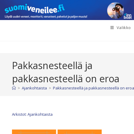
Siirry
suoraan
sisältöön
Valikko
Pakkasnesteellä ja
pakkasnesteellä on eroa
>
Ajankohtaista
>
Pakkasnesteellä ja pakkasnesteellä on ero
Arkistot: Ajankohtaista