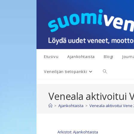
Siirry
suoraan
sisältöön
Etusivu
Ajankohtaista
Blogi
Journa
Toggle
Veneilijän tietopankki
website
Veneala aktivoitui
search
>
Ajankohtaista
>
Veneala aktivoitui Vene
Arkistot: Ajankohtaista