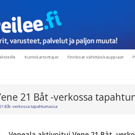
listeille
Kuntokartoittajat
Finnboat vähittäiskauppiaat
P
 Vene 21 Båt -verkossa tapaht
 21 Båt -verkossa tapahtumassa
Veneala aktivoitui Vene 21 Båt -ver