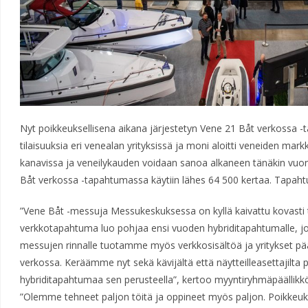
Nyt poikkeuksellisena aikana järjestetyn Vene 21 Båt verkossa -t
tilaisuuksia eri venealan yrityksissä ja moni aloitti veneiden mar
kanavissa ja veneilykauden voidaan sanoa alkaneen tänäkin vuonn
Båt verkossa -tapahtumassa käytiin lähes 64 500 kertaa. Tapahtu
”Vene Båt -messuja Messukeskuksessa on kyllä kaivattu kovasti 
verkkotapahtuma luo pohjaa ensi vuoden hybriditapahtumalle, j
messujen rinnalle tuotamme myös verkkosisältöä ja yritykset pä
verkossa. Keräämme nyt sekä kävijältä että näytteilleasettajilta
hybriditapahtumaa sen perusteella”, kertoo myyntiryhmäpäällik
”Olemme tehneet paljon töitä ja oppineet myös paljon. Poikkeuk