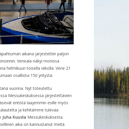
apahtuman aikana järjestettiin paljon
kkinoinnin. Veneala näkyi monissa
a helmikuun toisella viikolla. Vene 21
maan osallistui 150 yritystä.
tänä vuonna. Nyt toteutettu
ossa Messukeskuksessa järjestettävien
äsevät entistä laajemmin esille myös
 palautetta ja kehitämme tulevaa
kö
Juha Kuusla
Messukeskuksesta.
sellinen aika on kannustanut meitä