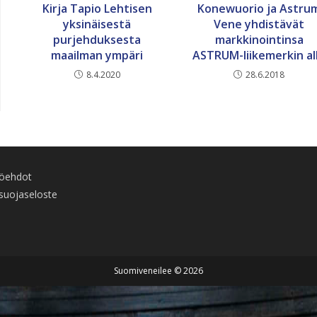
Kirja Tapio Lehtisen
Konewuorio ja Astru
yksinäisestä
Vene yhdistävät
purjehduksesta
markkinointinsa
maailman ympäri
ASTRUM-liikemerkin al
8.4.2020
28.6.2018
töehdot
suojaseloste
Suomiveneilee © 2026