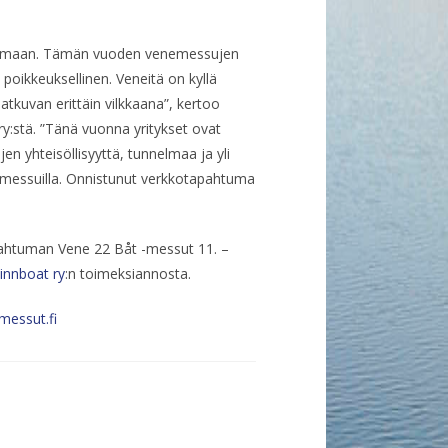
ahtumaan. Tämän vuoden venemessujen
a poikkeuksellinen. Veneitä on kyllä
kuvan erittäin vilkkaana”, kertoo
y:stä. ”Tänä vuonna yritykset ovat
n yhteisöllisyyttä, tunnelmaa ja yli
-messuilla. Onnistunut verkkotapahtuma
ahtuman Vene 22 Båt -messut 11. –
innboat ry
:n toimeksiannosta.
essut.fi