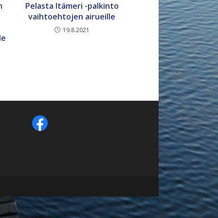
m
Pelasta Itämeri -palkinto
vaihtoehtojen airueille
19.8.2021
le