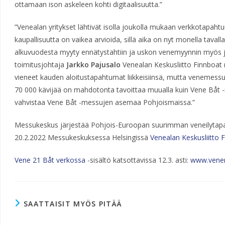
ottamaan ison askeleen kohti digitaalisuutta.”
”Venealan yritykset lähtivät isolla joukolla mukaan verkkotap
kaupallisuutta on vaikea arvioida, sillä aika on nyt monella tavall
alkuvuodesta myyty ennätystahtiin ja uskon venemyynnin myös jat
toimitusjohtaja
Jarkko Pajusalo
Venealan Keskusliitto Finnboat r
vieneet kauden aloitustapahtumat liikkeisiinsä, mutta venemessuje
70 000 kävijää on mahdotonta tavoittaa muualla kuin Vene Båt 
vahvistaa Vene Båt -messujen asemaa Pohjoismaissa.”
Messukeskus järjestää Pohjois-Euroopan suurimman veneilytap
20.2.2022 Messukeskuksessa Helsingissä
Venealan Keskusliitto F
Vene 21 Båt verkossa
-sisältö katsottavissa 12.3. asti:
www.venem
SAATTAISIT MYÖS PITÄÄ