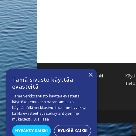
×
Käenkuja 8 A 47 00500 Helsinki
Käyt
Tämä sivusto käyttää
www.finnboat.fi
Tieto
evästeitä
info(a)finnboat.fi
Tämä verkkosivusto käyttää evästeitä
käyttökokemuksen parantamiseksi.
Käyttämällä verkkosivustoamme hyväksyt
kaikki evästeet evästekäytäntöjemme
mukaisesti.
Lue lisää
HYVÄKSY KAIKKI
HYLKÄÄ KAIKKI