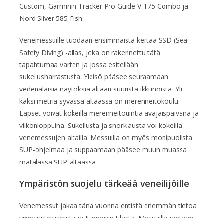
Custom, Garminin Tracker Pro Guide V-175 Combo ja
Nord Silver 585 Fish.
Venemessuille tuodaan ensimmäistä kertaa SSD (Sea
Safety Diving) -allas, joka on rakennettu tätä
tapahtumaa varten ja jossa esitellään
sukellusharrastusta. Yleisö pääsee seuraamaan
vedenalaisia näytöksiä altaan suurista ikkunoista. Yli
kaksi metriä syvässä altaassa on merenneitokoulu.
Lapset voivat kokeilla merenneitouintia avajaispäivänä ja
viikonloppuina. Sukellusta ja snorklausta voi kokeilla
venemessujen altailla. Messuilla on myös monipuolista
SUP-ohjelmaa ja suppaamaan pääsee muun muassa
matalassa SUP-altaassa.
Ympäristön suojelu tärkeää veneilijöille
Venemessut jakaa tänä vuonna entistä enemmän tietoa
ympäristöasioista ja Itämeren tilasta. Messuilla jaetaan