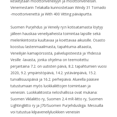
keskitytään moottoriveneilyyn ja moottoriveneisiin.
Venemestarin Telakalla kunnostetaan Windy 31 Tornado
-moottorivenettä ja With 400 Vitting päiväpurtta.
Suomen Purjehdus ja Veneily ry:n kotisatamasta löytyy
jälleen hauskaa veneilyaiheista toimintaa lapsille sekä
mielenkiintoista kuultavaa ja koettavaa aikuisille. Osasto
koostuu lastenmaailmasta, tapahtuma-altaasta,
Veneilijän kamapörssistä, palvelupisteestä ja Yhdessä
Vesille -lavasta, jonka ohjelma on teemoitettu:
perjantaina 7.2. on uutisten päivä, 8.2. tapahtumien vuosi
2020, 9.2. ympäristöpäivä, 14.2. ystävänpäivä, 15.2.
turvallisuuspäivä ja 16.2. perhepäivä. Alueella pääsee
tutustumaan myös luokkaliittojen toimintaan ja
veneisiin. Luokkaliitoista neloshallissa ovat mukana:
Suomen Viklaliitto ry, Suomen 2.4 mR-liitto ry, Suomen
Lightingliitto ry ja J70/Suomen Purjehdusliiga. Messuilla
voi tutustua kilpaveneilyluokkien veneisiin