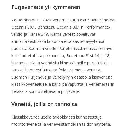
Purjeveneitä yli kymmenen
Zer0emissionin lisäksi venemessuilla esitellään Beneteau
Oceanis 30.1, Beneteau Oceanis 38.1:n Performance-
versio ja Hanse 348. Nämä veneet soveltuvat
erinomaisesti sekä kokonsa että käsiteltävyytensä
puolesta Suomen vesille. Purjehdussatamassa on myös
kaksi urheilullista pikkupurtta, Beneteau First 14 ja 18,
kisaamisesta ja vauhdista kiinnostuneille purjehtijoille.
Messuilla on esillä useita foilaavia pieniä veneitä,
Suomen Purjehdus ja Veneily ry:n osastolla kisaveneitä,
klassikkovenealueella kaksi päiväpurtta ja Venemestarin
Telakalla kunnostettavana purjevene.
Veneitä, joilla on tarinoita
Klassikkovenealueella taidokkaasti kunnostettuja
moottoriveneitä ja veneveistämöiden taidonnäytteitä.