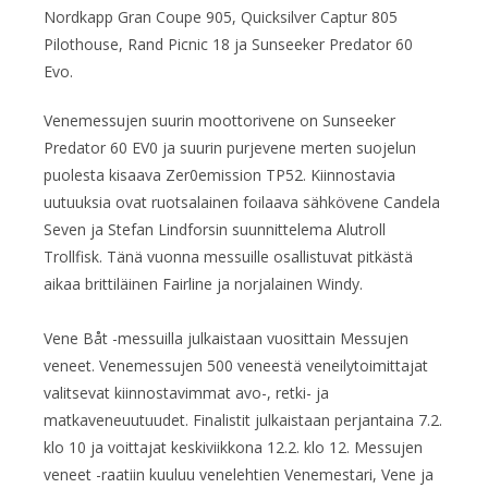
Nordkapp Gran Coupe 905, Quicksilver Captur 805
Pilothouse, Rand Picnic 18 ja Sunseeker Predator 60
Evo.
Venemessujen suurin moottorivene on Sunseeker
Predator 60 EV0 ja suurin purjevene merten suojelun
puolesta kisaava Zer0emission TP52. Kiinnostavia
uutuuksia ovat ruotsalainen foilaava sähkövene Candela
Seven ja Stefan Lindforsin suunnittelema Alutroll
Trollfisk. Tänä vuonna messuille osallistuvat pitkästä
aikaa brittiläinen Fairline ja norjalainen Windy.
Vene Båt -messuilla julkaistaan vuosittain Messujen
veneet. Venemessujen 500 veneestä veneilytoimittajat
valitsevat kiinnostavimmat avo-, retki- ja
matkaveneuutuudet. Finalistit julkaistaan perjantaina 7.2.
klo 10 ja voittajat keskiviikkona 12.2. klo 12. Messujen
veneet -raatiin kuuluu venelehtien Venemestari, Vene ja