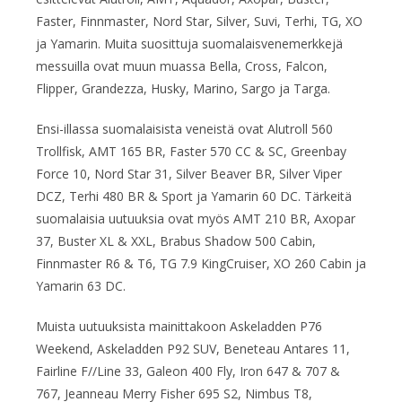
Faster, Finnmaster, Nord Star, Silver, Suvi, Terhi, TG, XO
ja Yamarin. Muita suosittuja suomalaisvenemerkkejä
messuilla ovat muun muassa Bella, Cross, Falcon,
Flipper, Grandezza, Husky, Marino, Sargo ja Targa.
Ensi-illassa suomalaisista veneistä ovat Alutroll 560
Trollfisk, AMT 165 BR, Faster 570 CC & SC, Greenbay
Force 10, Nord Star 31, Silver Beaver BR, Silver Viper
DCZ, Terhi 480 BR & Sport ja Yamarin 60 DC. Tärkeitä
suomalaisia uutuuksia ovat myös AMT 210 BR, Axopar
37, Buster XL & XXL, Brabus Shadow 500 Cabin,
Finnmaster R6 & T6, TG 7.9 KingCruiser, XO 260 Cabin ja
Yamarin 63 DC.
Muista uutuuksista mainittakoon Askeladden P76
Weekend, Askeladden P92 SUV, Beneteau Antares 11,
Fairline F//Line 33, Galeon 400 Fly, Iron 647 & 707 &
767, Jeanneau Merry Fisher 695 S2, Nimbus T8,