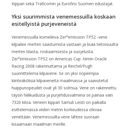
Kippari sekä Traficomin ja Eurofins Suomen edustajat.
Yksi suurimmista venemessuilla koskaan
esitellyistä purjeveneistä
Venemessuilla komeileva Zer°emission TP52 -vene
kilpailee merten saastumista vastaan ja lisää tietoisuutta
merten tilasta, roskaamisesta ja suojelusta.
Zer°emission TP52 on Americas Cup -tiimin Oracle
Racing 2008 rakennuttama ja Reichel/Pugh
suunnittelema kilpavene. Se on yksi nopeimpia
kiinteäkölisiä kilpaveneitä maailmassa ja saavutetut
huippunopeudet ovat yli 30 solmua. Vene on rakennettu
täysin hiilikuidusta ja purjehdusvalmiina se painaa vain
7320 kiloa. Veneen kippari Samuli Leisti on paikalla
esittelemässä viiden metrin korkeudessa olevaa
venettään. Venemessuilta vene lähtee suoraan
kisaamaan maailman merille.