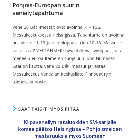
Pohjois-Euroopan suurin
veneilytapahtuma
Vene 20 Båt -messut ovat avoinna 7. – 16.2.
Messukeskuksessa Helsingissä. Tapahtuma on avoinna
arkisin klo 11-19 ja viikonloppuisin klo 10-18. Messuille
voi ostaa #MEIDÄNMERI-hyväntekeväisyyslipun, josta
menee 3 euroa Itämeren suojeluun John Nurmisen
Säätiön kautta. Vene 20 Båt -messut järjestää
Messukeskus Venealan Keskusliitto Finnboat ry:n
toimeksiannosta.
SAATTAISIT MYÖS PITÄÄ
Kilpaveneilyn rataluokkien SM-sarjalle
komea päätös Helsingissä – Pohjoismaiden
mestaruuksia myös Suomeen