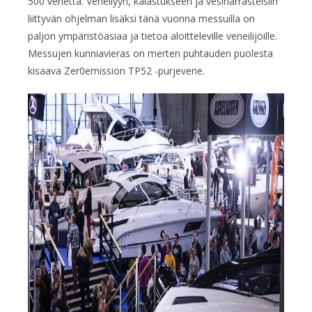
500 venettä. Veneilyyn, kalastukseen ja vesiharrasteisiin
liittyvän ohjelman lisäksi tänä vuonna messuilla on
paljon ympäristöasiaa ja tietoa aloitteleville veneilijöille.
Messujen kunniavieras on merten puhtauden puolesta
kisaava Zer0emission TP52 -purjevene.