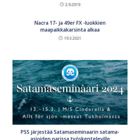
2.9.2019
Nacra 17- ja 49er FX -luokkien
maapaikkakarsinta alkaa
19.3.2021
PSS järjestää Satamaseminaarin satama-
asioiden parissa työskenteleville