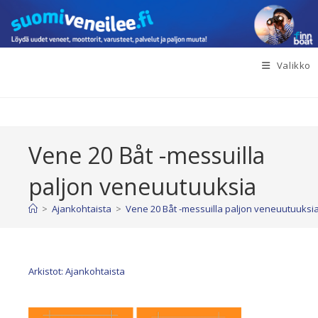
Siirry
suoraan
sisältöön
Valikko
Vene 20 Båt -messuilla
paljon veneuutuuksia
>
Ajankohtaista
>
Vene 20 Båt -messuilla paljon veneuutuuksi
Arkistot: Ajankohtaista