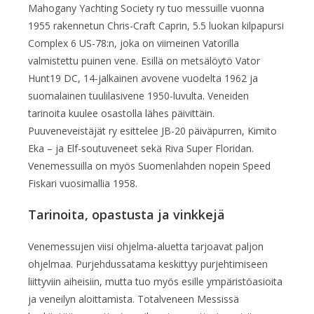
Mahogany Yachting Society ry tuo messuille vuonna
1955 rakennetun Chris-Craft Caprin, 5.5 luokan kilpapursi
Complex 6 US-78:n, joka on viimeinen Vatorilla
valmistettu puinen vene. Esillä on metsälöytö Vator
Hunt19 DC, 14-jalkainen avovene vuodelta 1962 ja
suomalainen tuulilasivene 1950-luvulta. Veneiden
tarinoita kuulee osastolla lähes päivittäin.
Puuveneveistäjät ry esittelee JB-20 päiväpurren, Kimito
Eka – ja Elf-soutuveneet sekä Riva Super Floridan.
Venemessuilla on myös Suomenlahden nopein Speed
Fiskari vuosimallia 1958.
Tarinoita, opastusta ja vinkkejä
Venemessujen viisi ohjelma-aluetta tarjoavat paljon
ohjelmaa. Purjehdussatama keskittyy purjehtimiseen
liittyviin aiheisiin, mutta tuo myös esille ympäristöasioita
ja veneilyn aloittamista. Totalveneen Messissä