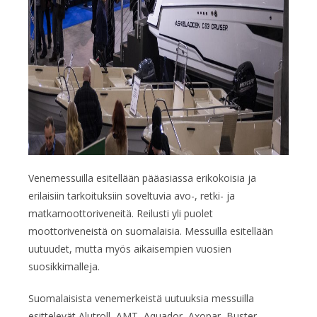
Venemessuilla esitellään pääasiassa erikokoisia ja
erilaisiin tarkoituksiin soveltuvia avo-, retki- ja
matkamoottoriveneitä. Reilusti yli puolet
moottoriveneistä on suomalaisia. Messuilla esitellään
uutuudet, mutta myös aikaisempien vuosien
suosikkimalleja.
Suomalaisista venemerkeistä uutuuksia messuilla
esittelevät Alutroll, AMT, Aquador, Axopar, Buster,