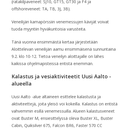
(ratakilpaveneet: SJ10, GT15, GT30 ja F4 ja
offshoreveneet: TA, TB, 3J, 3B).
Veneilijän kamapörssiin venemessujen kävijät voivat
tuoda myyntiin hyväkuntoisia varusteita.
Tänä vuonna ensimmäistä kertaa järjestetään
Aloittelevan veneilijän aamu ensimmäisenä sunnuntaina
9.2. klo 10-12. Tietoa veneilyn aloittajalle on lähes
kaikissa ohjelmapisteissä entistä enemmän.
Kalastus ja vesiaktiviteetit Uusi Aalto -
alueella
Uusi Aalto -alue altaineen esittelee kalastusta ja
aktiviteettejä, joita yleisö voi kokeilla. Kalastus on entistä
vahvemmin esillä venemessuilla. Alueen kalastusveneet
ovat Buster M, ensiesittelyssä oleva Buster XL, Buster
Cabin, Quiksilver 675, Falcon BR6, Faster 570 CC