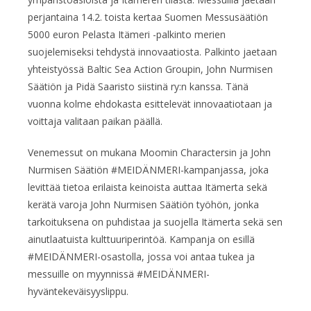
perjantaina 14.2. toista kertaa Suomen Messusäätiön
5000 euron Pelasta Itämeri -palkinto merien
suojelemiseksi tehdystä innovaatiosta. Palkinto jaetaan
yhteistyössä Baltic Sea Action Groupin, John Nurmisen
Säätiön ja Pidä Saaristo siistinä ry:n kanssa. Tänä
vuonna kolme ehdokasta esittelevät innovaatiotaan ja
voittaja valitaan paikan päällä.
Venemessut on mukana Moomin Charactersin ja John
Nurmisen Säätiön #MEIDÄNMERI-kampanjassa, joka
levittää tietoa erilaista keinoista auttaa Itämerta sekä
kerätä varoja John Nurmisen Säätiön työhön, jonka
tarkoituksena on puhdistaa ja suojella Itämerta sekä sen
ainutlaatuista kulttuuriperintöä. Kampanja on esillä
#MEIDÄNMERI-osastolla, jossa voi antaa tukea ja
messuille on myynnissä #MEIDÄNMERI-
hyväntekeväisyyslippu.