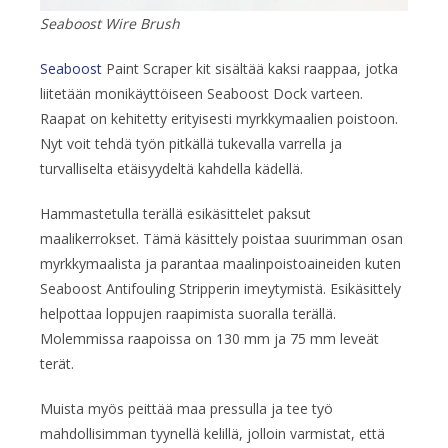
Seaboost Wire Brush
Seaboost
Paint Scraper kit sisältää kaksi raappaa, jotka
liitetään monikäyttöiseen Seaboost Dock varteen.
Raapat on kehitetty erityisesti myrkkymaalien poistoon.
Nyt voit tehdä työn pitkällä tukevalla varrella ja
turvalliselta etäisyydeltä kahdella kädellä.
Hammastetulla terällä esikäsittelet paksut
maalikerrokset. Tämä käsittely poistaa suurimman osan
myrkkymaalista ja parantaa maalinpoistoaineiden kuten
Seaboost Antifouling Stripperin imeytymistä. Esikäsittely
helpottaa loppujen raapimista suoralla terällä.
Molemmissa raapoissa on 130 mm ja 75 mm leveät
terät.
Muista myös peittää maa pressulla ja tee työ
mahdollisimman tyynellä kelillä, jolloin varmistat, että