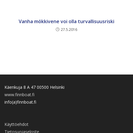
Vanha mökkivene voi olla turvallisuusriski
27.5.2016
Käenkuja 8 A 47 00500 Helsinki
www.finnboat.fi
info(a)finnboat.fi
Käyttöehdot
Tietosuojaseloste