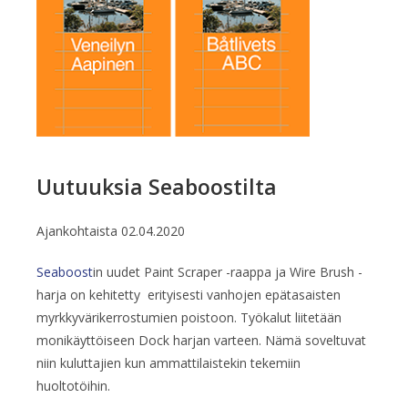
Uutuuksia Seaboostilta
Ajankohtaista
02.04.2020
Seaboost
in uudet Paint Scraper -raappa ja Wire Brush -
harja on kehitetty erityisesti vanhojen epätasaisten
myrkkyvärikerrostumien poistoon. Työkalut liitetään
monikäyttöiseen Dock harjan varteen. Nämä soveltuvat
niin kuluttajien kun ammattilaistekin tekemiin
huoltotöihin.