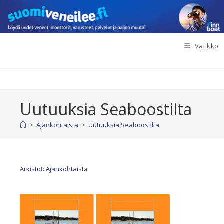
Siirry
suoraan
sisältöön
Valikko
Uutuuksia Seaboostilta
>
Ajankohtaista
>
Uutuuksia Seaboostilta
Arkistot: Ajankohtaista