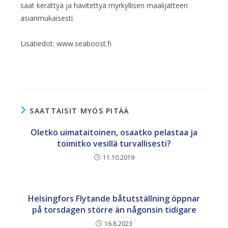
saat kerättyä ja hävitettyä myrkyllisen maalijätteen
asianmukaisesti.
Lisätiedot: www.seaboost.fi
SAATTAISIT MYÖS PITÄÄ
Oletko uimataitoinen, osaatko pelastaa ja
toimitko vesillä turvallisesti?
11.10.2019
Helsingfors Flytande båtutställning öppnar
på torsdagen större än någonsin tidigare
16.8.2023