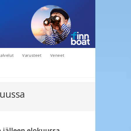
alvelut
Varusteet
Veneet
kuussa
 jälleen elokuussa