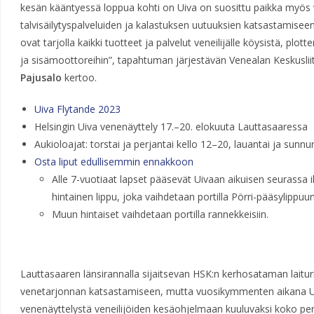
kesän kääntyessä loppua kohti on Uiva on suosittu paikka myös 
talvisäilytyspalveluiden ja kalastuksen uutuuksien katsastamiseen
ovat tarjolla kaikki tuotteet ja palvelut veneilijälle köysistä, plot
ja sisämoottoreihin”, tapahtuman järjestävän Venealan Keskuslii
Pajusalo
kertoo.
Uiva Flytande 2023
Helsingin Uiva venenäyttely 17.–20. elokuuta Lauttasaaressa
Aukioloajat: torstai ja perjantai kello 12–20, lauantai ja sunnu
Osta liput edullisemmin ennakkoon
Alle 7-vuotiaat lapset pääsevät Uivaan aikuisen seurassa il
hintainen lippu, joka vaihdetaan portilla Pörri-pääsylippuun
Muun hintaiset vaihdetaan portilla rannekkeisiin.
Lauttasaaren länsirannalla sijaitsevan HSK:n kerhosataman laitur
venetarjonnan katsastamiseen, mutta vuosikymmenten aikana U
venenäyttelystä veneilijöiden kesäohjelmaan kuuluvaksi koko pe