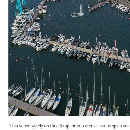
”Uiva venenäyttely on tärkeä tapahtuma etenkin suurempien vene