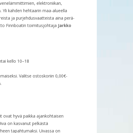
venelämmittimien, elektroniikan,
. Yli kahden hehtaarin maa-alueella
tereista ja purjehdusvaatteista aina perä-
tto Finnboatin toimitusjohtaja
Jarkko
ntai kello 10–18
maiseksi. Valitse ostoskoriin 0,00€-
.
it ovat hyvä paikka ajankohtaisen
iva on kasvanut pelkästä
rheen tapahtumaksi. Uivassa on