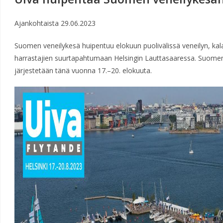
Ajankohtaista
29.06.2023
Suomen veneilykesä huipentuu elokuun puolivälissä veneilyn, kala
harrastajien suurtapahtumaan Helsingin Lauttasaaressa. Suomen 
järjestetään tänä vuonna 17.–20. elokuuta.