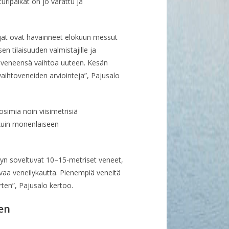
uripaikat on jo varattu ja
mijat ovat havainneet elokuun messut
n tilaisuuden valmistajille ja
evat veneensä vaihtoa uuteen. Kesän
vaihtoveneiden arviointeja”, Pajusalo
simia noin viisimetrisiä
 kuin monenlaiseen
yyn soveltuvat 10–15-metriset veneet,
vaa veneilykautta. Pienempiä veneitä
rten”, Pajusalo kertoo.
en