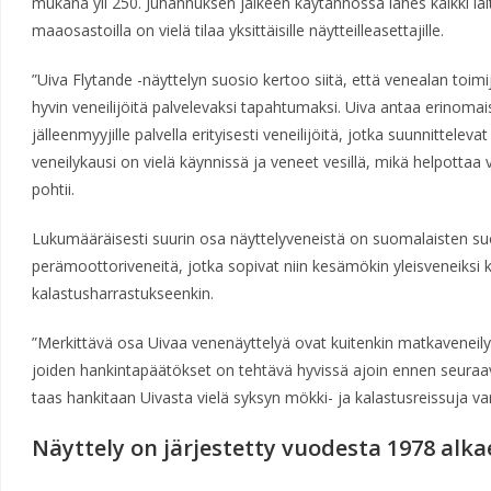
mukana yli 250. Juhannuksen jälkeen käytännössä lähes kaikki lait
maaosastoilla on vielä tilaa yksittäisille näytteilleasettajille.
”Uiva Flytande -näyttelyn suosio kertoo siitä, että venealan toi
hyvin veneilijöitä palvelevaksi tapahtumaksi. Uiva antaa erinomaise
jälleenmyyjille palvella erityisesti veneilijöitä, jotka suunnittel
veneilykausi on vielä käynnissä ja veneet vesillä, mikä helpottaa 
pohtii.
Lukumääräisesti suurin osa näyttelyveneistä on suomalaisten suo
perämoottoriveneitä, jotka sopivat niin kesämökin yleisveneiksi
kalastusharrastukseenkin.
”Merkittävä osa Uivaa venenäyttelyä ovat kuitenkin matkaveneil
joiden hankintapäätökset on tehtävä hyvissä ajoin ennen seuraa
taas hankitaan Uivasta vielä syksyn mökki- ja kalastusreissuja va
Näyttely on järjestetty vuodesta 1978 alka