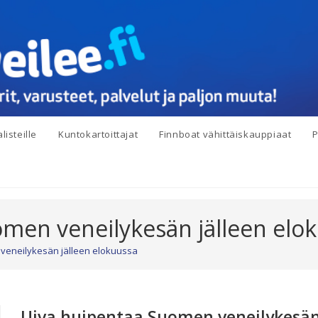
listeille
Kuntokartoittajat
Finnboat vähittäiskauppiaat
P
men veneilykesän jälleen elo
veneilykesän jälleen elokuussa
Uiva huipentaa Suomen veneilykesän