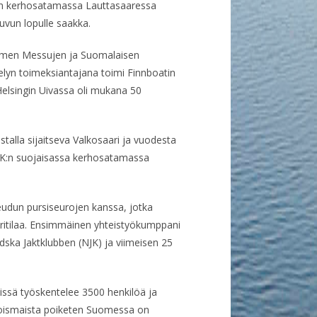
SK:n kerhosatamassa Lauttasaaressa
luvun lopulle saakka.
Suomen Messujen ja Suomalaisen
elyn toimeksiantajana toimi Finnboatin
elsingin Uivassa oli mukana 50
talla sijaitseva Valkosaari ja vuodesta
 HSK:n suojaisassa kerhosatamassa
eudun pursiseurojen kanssa, jotka
uritilaa. Ensimmäinen yhteistyökumppani
dska Jaktklubben (NJK) ja viimeisen 25
issä työskentelee 3500 henkilöä ja
hjoismaista poiketen Suomessa on