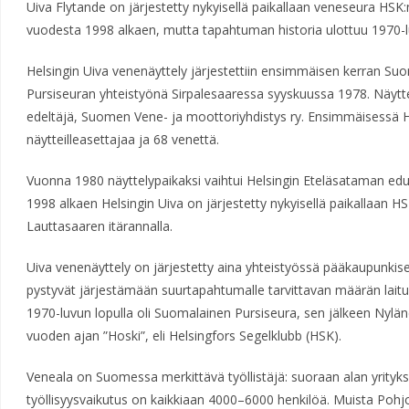
Uiva Flytande on järjestetty nykyisellä paikallaan veneseura H
vuodesta 1998 alkaen, mutta tapahtuman historia ulottuu 1970-
Helsingin Uiva venenäyttely järjestettiin ensimmäisen kerran 
Pursiseuran yhteistyönä Sirpalesaaressa syyskuussa 1978. Näytt
edeltäjä, Suomen Vene- ja moottoriyhdistys ry. Ensimmäisessä H
näytteilleasettajaa ja 68 venettä.
Vuonna 1980 näyttelypaikaksi vaihtui Helsingin Eteläsataman edus
1998 alkaen Helsingin Uiva on järjestetty nykyisellä paikallaan
Lauttasaaren itärannalla.
Uiva venenäyttely on järjestetty aina yhteistyössä pääkaupunkis
pystyvät järjestämään suurtapahtumalle tarvittavan määrän lait
1970-luvun lopulla oli Suomalainen Pursiseura, sen jälkeen Nylän
vuoden ajan ”Hoski”, eli Helsingfors Segelklubb (HSK).
Veneala on Suomessa merkittävä työllistäjä: suoraan alan yrityks
työllisyysvaikutus on kaikkiaan 4000–6000 henkilöä. Muista Po