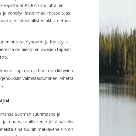
senopettajat PORY:n kouluttajien
ja Veneilyn lastenmaailmassa taas
skojen liikunnallisten aktiviteettien
ien huikeat flyboard- ja freestyle-
 vieressä on aiempien vuosien tapaan
rtoo.
 kunnossapitoon ja huoltoon liittyvien
rjehduksiin valmistautuminen. Aihetta
ta.
jia
asemansa Suomen suurimpana ja
a ja maaosastoilla veneilijöitä palvelee
uveneistä aina suuriin matkaveneisiin on