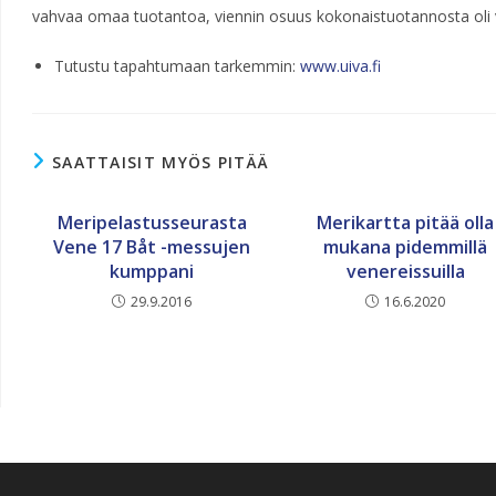
vahvaa omaa tuotantoa, viennin osuus kokonaistuotannosta oli v
Tutustu tapahtumaan tarkemmin:
www.uiva.fi
SAATTAISIT MYÖS PITÄÄ
Meripelastusseurasta
Merikartta pitää olla
Vene 17 Båt -messujen
mukana pidemmillä
kumppani
venereissuilla
29.9.2016
16.6.2020