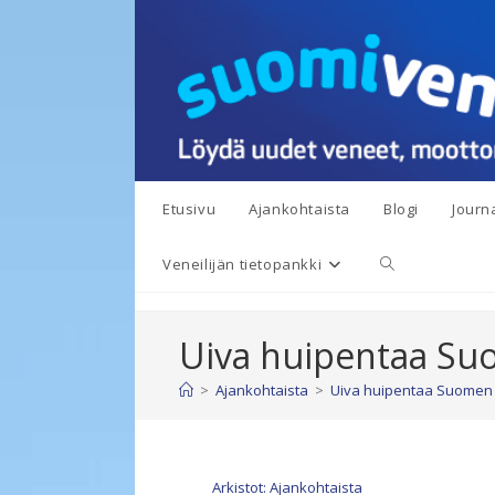
Siirry
suoraan
sisältöön
Etusivu
Ajankohtaista
Blogi
Journa
Toggle
Veneilijän tietopankki
website
Uiva huipentaa Suo
search
>
Ajankohtaista
>
Uiva huipentaa Suomen 
Arkistot: Ajankohtaista