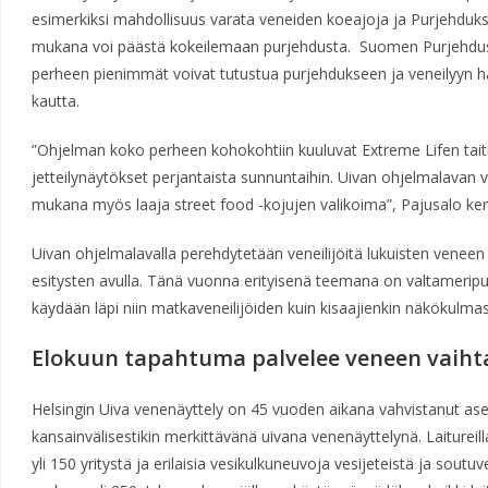
esimerkiksi mahdollisuus varata veneiden koeajoja ja Purjehduk
mukana voi päästä kokeilemaan purjehdusta. Suomen Purjehdus 
perheen pienimmät voivat tutustua purjehdukseen ja veneilyyn hau
kautta.
”Ohjelman koko perheen kohokohtiin kuuluvat Extreme Lifen taitur
jetteilynäytökset perjantaista sunnuntaihin. Uivan ohjelmalavan
mukana myös laaja street food -kojujen valikoima”, Pajusalo ke
Uivan ohjelmalavalla perehdytetään veneilijöitä lukuisten veneen
esitysten avulla. Tänä vuonna erityisenä teemana on valtameripu
käydään läpi niin matkaveneilijöiden kuin kisaajienkin näkökulmas
Elokuun tapahtuma palvelee veneen vaihta
Helsingin Uiva venenäyttely on 45 vuoden aikana vahvistanut 
kansainvälisestikin merkittävänä uivana venenäyttelynä. Laitureill
yli 150 yritystä ja erilaisia vesikulkuneuvoja vesijeteistä ja sout