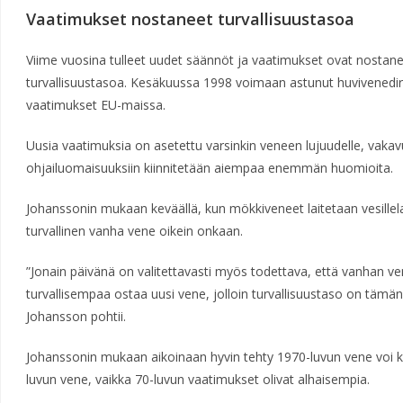
Vaatimukset nostaneet turvallisuustasoa
Viime vuosina tulleet uudet säännöt ja vaatimukset ovat nostan
turvallisuustasoa. Kesäkuussa 1998 voimaan astunut huvivenedir
vaatimukset EU-maissa.
Uusia vaatimuksia on asetettu varsinkin veneen lujuudelle, vakav
ohjailuomaisuuksiin kiinnitetään aiempaa enemmän huomioita.
Johanssonin mukaan keväällä, kun mökkiveneet laitetaan vesille
turvallinen vanha vene oikein onkaan.
”Jonain päivänä on valitettavasti myös todettava, että vanhan ven
turvallisempaa ostaa uusi vene, jolloin turvallisuustaso on täm
Johansson pohtii.
Johanssonin mukaan aikoinaan hyvin tehty 1970-luvun vene voi kui
luvun vene, vaikka 70-luvun vaatimukset olivat alhaisempia.