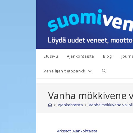
Siirry
suoraan
sisältöön
Etusivu
Ajankohtaista
Blogi
Journa
Toggle
Veneilijän tietopankki
website
Vanha mökkivene voi
search
>
Ajankohtaista
>
Vanha mökkivene voi olla
Arkistot: Ajankohtaista