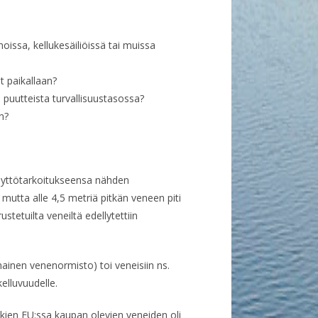
oissa, kellukesäiliöissä tai muissa
t paikallaan?
puutteista turvallisuustasossa?
n?
"käyttötarkoitukseensa nähden
, mutta alle 4,5 metriä pitkän veneen piti
stetuilta veneiltä edellytettiin
inen venenormisto) toi veneisiin ns.
kelluvuudelle.
kkien EU:ssa kaupan olevien veneiden oli