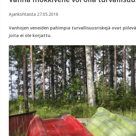
Ajankohtaista
27.05.2016
Vanhojen veneiden pahimpia turvallisuusriskejä ovat piilevä
joita ei ole korjattu.