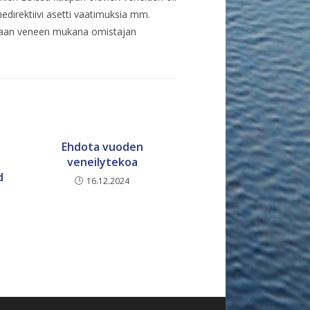
nedirektiivi asetti vaatimuksia mm.
tamaan veneen mukana omistajan
Ehdota vuoden
veneilytekoa
d
16.12.2024