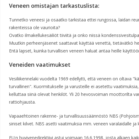
Veneen omistajan tarkastuslista:
Tunnetko veneesi ja osaatko tarkistaa ettei rungossa, laidan reun
rakenteissa ole vaurioita?
Ovatko ilmakellukesäiliöt tiiviitä ja onko niissä kondenssivesitulpa
Muutkin perheenjäsenet saattavat käyttää venettä, tietävätkö he 
Entä lapset, kuinka turvallisen veneen haluat antaa heille käyttöö
Veneiden vaatimukset
Vesiliikennelaki vuodelta 1969 edellytti, että veneen on oltava 
turvallinen". Kuormitukselle ja varusteille ei asetettu vaatimuksia
kelluttaa siinä olevat henkilöt. Yli 20 hevosvoiman moottorilta varu
rattiohjausta.
Vapaaehtoinen rakenne- ja turvallisuussäännöstö NBS (Pohjoisma
siniset kilvet. NBS asetti vaatimuksia mm. veneen varalaidalle ja 
EU:n huvivenedirektiivi astui voimaan 16.6.1998, josta alkaen kai