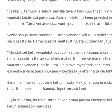
”Vaikka lujitemuovi ei lahoa samalla tavalla kuin puuveneet, niin
vaurioita kriittisissä paikoissa. Vuosien käytön jälkeen ja vedett
jopa puhki. Tämä voi aiheuttaa vuotoja veneen sisään tai kelluke
Vanhoissa ja myös monissa uusissa veneissä kelluvuus vedellä täyt
säiliöosastoilla. Nämä osastot saattavat ruveta vuotamaan ja jo
”Mahdolliset kellukevaahdot ovat voineet painua kasaan, murentua 
toimi suunnittelulla tavalla. Myös mahdolliset tee-se-itse-mieh
vaarantaa veneen turvallisuutta. On oltava myös tarkkana, ettei i
esimerkiksi varusteasennuksien yhteydessä ja ettei niistä ole teh
Sanonnan mukaan puuvene kelluu, mutta Max Johanssonin muk
turvallisuuteenkaan ei kannata loputtomasti luottaa.
”Kyllä se kelluu, mutta ei sitten paljon omaa painoa enempää ke
kellu”, Johansson mainitsee.