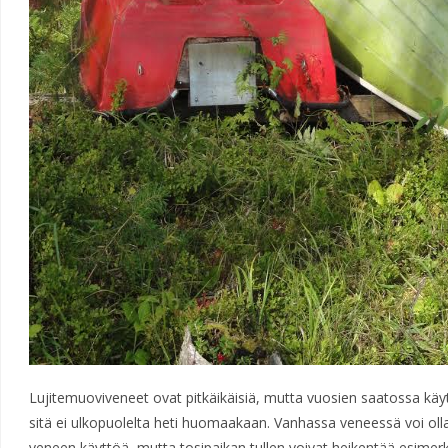
Lujitemuoviveneet ovat pitkäikäisiä, mutta vuosien saatossa käytt
sitä ei ulkopuolelta heti huomaakaan. Vanhassa veneessä voi olla 
veneen käyttöä, mutta tosipaikan tullen voivat heikentää esimerk