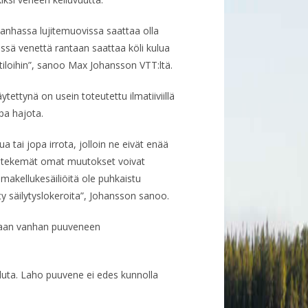
 vanhassa lujitemuovissa saattaa olla
äessä venettä rantaan saattaa köli kulua
tiloihin”, sanoo Max Johansson VTT:ltä.
ettynä on usein toteutettu ilmatiiviillä
pa hajota.
tai jopa irrota, jolloin ne eivät enää
en tekemät omat muutokset voivat
lmakellukesäiliöitä ole puhkaistu
ty säilytyslokeroita”, Johansson sanoo.
aan vanhan puuveneen
lluta. Laho puuvene ei edes kunnolla