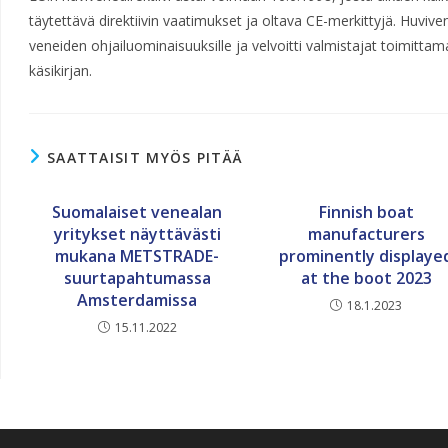
täytettävä direktiivin vaatimukset ja oltava CE-merkittyjä. Huvive
veneiden ohjailuominaisuuksille ja velvoitti valmistajat toimit
käsikirjan.
SAATTAISIT MYÖS PITÄÄ
Suomalaiset venealan
Finnish boat
yritykset näyttävästi
manufacturers
mukana METSTRADE-
prominently displaye
suurtapahtumassa
at the boot 2023
Amsterdamissa
18.1.2023
15.11.2022