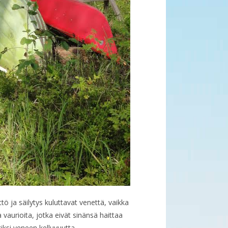
ö ja säilytys kuluttavat venettä, vaikka
vaurioita, jotka eivät sinänsä haittaa
iksi veneen kelluvuutta.