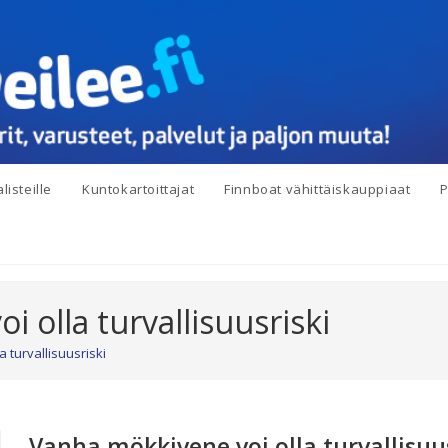
listeille
Kuntokartoittajat
Finnboat vähittäiskauppiaat
P
 olla turvallisuusriski
 turvallisuusriski
Vanha mökkivene voi olla turvallisuus