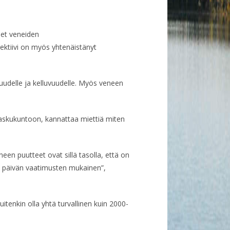
eet veneiden
ektiivi on myös yhtenäistänyt
uudelle ja kelluvuudelle. Myös veneen
laskukuntoon, kannattaa miettiä miten
een puutteet ovat sillä tasolla, että on
än päivän vaatimusten mukainen”,
tenkin olla yhtä turvallinen kuin 2000-