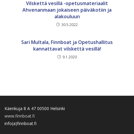
Vilskettä vesillä -opetusmateriaalit
Ahvenanmaan jokaiseen päiväkotiin ja
alakouluun
30.5.2022
Sari Multala, Finnboat ja Opetushallitus
kannattavat vilskettä vesillä!
9.1.2020
Käenkuja 8 A 47 00500 Helsinki
www.finnboat.fi
info(a)finnboat.fi