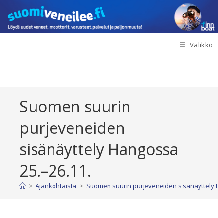
Siirry
suoraan
sisältöön
Valikko
Suomen suurin
purjeveneiden
sisänäyttely Hangossa
25.–26.11.
>
Ajankohtaista
>
Suomen suurin purjeveneiden sisänäyttely 