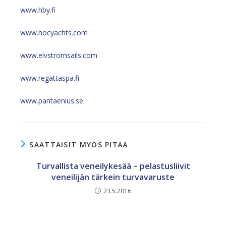
www.hby.fi
www.hocyachts.com
www.elvstromsails.com
www.regattaspa.fi
www.pantaenius.se
SAATTAISIT MYÖS PITÄÄ
Turvallista veneilykesää – pelastusliivit
veneilijän tärkein turvavaruste
23.5.2016