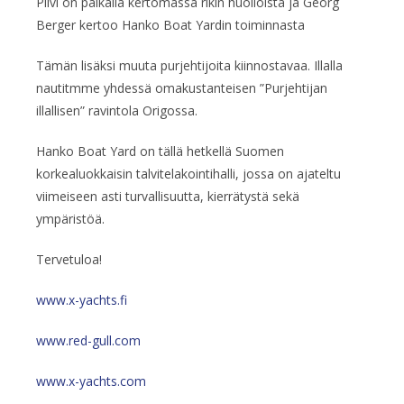
Pilvi on paikalla kertomassa rikin huolloista ja Georg
Berger kertoo Hanko Boat Yardin toiminnasta
Tämän lisäksi muuta purjehtijoita kiinnostavaa. Illalla
nautitmme yhdessä omakustanteisen ”Purjehtijan
illallisen” ravintola Origossa.
Hanko Boat Yard on tällä hetkellä Suomen
korkealuokkaisin talvitelakointihalli, jossa on ajateltu
viimeiseen asti turvallisuutta, kierrätystä sekä
ympäristöä.
Tervetuloa!
www.x-yachts.fi
www.red-gull.com
www.x-yachts.com