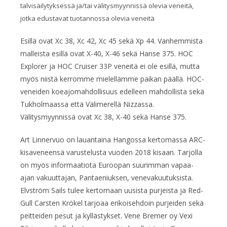
talvisäilytyksessä ja/tai välitysmyynnissä olevia veneitä,
jotka edustavat tuotannossa olevia veneitä
Esillä ovat Xc 38, Xc 42, Xc 45 sekä Xp 44. Vanhemmista
malleista esillä ovat X-40, X-46 sekä Hanse 375. HOC
Explorer ja HOC Cruiser 33P veneitä ei ole esillä, mutta
myös niistä kerromme mielellämme paikan päällä. HOC-
veneiden koeajomahdollisuus edelleen mahdollista sekä
Tukholmaassa että Välimerellä Nizzassa.
Välitysmyynnissä ovat Xc 38, X-40 sekä Hanse 375.
Art Linnervuo on lauantaina Hangossa kertomassa ARC-
kisaveneensä varustelusta vuoden 2018 kisaan. Tarjolla
on myös informaatiota Euroopan suurimman vapaa-
ajan vakuuttajan, Pantaeniuksen, venevakuutuksista.
Elvström Sails tulee kertomaan uusista purjeista ja Red-
Gull Carsten Krökel tarjoaa erikoisehdoin purjeiden sekä
peitteiden pesut ja kyllästykset. Vene Bremer oy Vexi