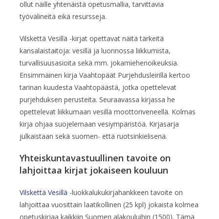
ollut näille yhtenäistä opetusmallia, tarvittavia
työvälineitä eikä resursseja.
Vilskettä Vesillä -kirjat opettavat näitä tärkeitä
kansalaistaitoja: vesillä ja luonnossa liikkumista,
turvallisuusasioita sekä mm. jokamiehenoikeuksia.
Ensimmäinen kirja Vaahtopäät Purjehdusleirillä kertoo
tarinan kuudesta Vaahtopäästä, jotka opettelevat
purjehduksen perusteita. Seuraavassa kirjassa he
opettelevat liikkumaan vesillä moottoriveneellä. Kolmas
kirja ohjaa suojelemaan vesiympäristöä. Kirjasarja
julkaistaan sekä suomen- että ruotsinkielisenä.
Yhteiskuntavastuullinen tavoite on
lahjoittaa kirjat jokaiseen kouluun
Vilskettä Vesillä
-luokkalukukirjahankkeen tavoite on
lahjoittaa vuosittain laatikollinen (25 kpl) jokaista kolmea
opetuskirjaa kaikkiin Suomen alakouluihin (1500). Tämä