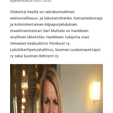
Ajankohtaista
09.01.2020
Vilskettä Vesillä on valtakunnallinen
vesiturvallisuus- ja lukutaitohanke. Kansanedustaja
ja kolminkertainen kilpapurjehduksen
maailmanmestari Sari Multala on hankkeen
virallinen lähettiläs. Hankkeen tukijoita ovat
Venealan keskusliitto Finnboat ry,
Lukuliike/Opetushallitus, Suomen Luokanopettajat
ry sekä Suomen Rehtorit ry.