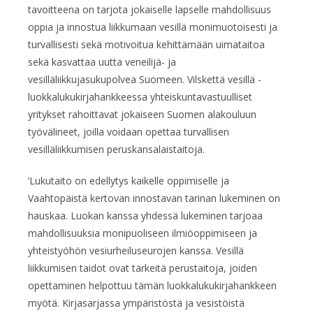
tavoitteena on tarjota jokaiselle lapselle mahdollisuus
oppia ja innostua liikkumaan vesillä monimuotoisesti ja
turvallisesti sekä motivoitua kehittämään uimataitoa
sekä kasvattaa uutta veneilijä- ja
vesilläliikkujasukupolvea Suomeen. Vilskettä vesillä -
luokkalukukirjahankkeessa yhteiskuntavastuulliset
yritykset rahoittavat jokaiseen Suomen alakouluun
työvälineet, joilla voidaan opettaa turvallisen
vesilläliikkumisen peruskansalaistaitoja.
’Lukutaito on edellytys kaikelle oppimiselle ja
Vaahtopäistä kertovan innostavan tarinan lukeminen on
hauskaa. Luokan kanssa yhdessä lukeminen tarjoaa
mahdollisuuksia monipuoliseen ilmiöoppimiseen ja
yhteistyöhön vesiurheiluseurojen kanssa. Vesillä
liikkumisen taidot ovat tärkeitä perustaitoja, joiden
opettaminen helpottuu tämän luokkalukukirjahankkeen
myötä. Kirjasarjassa ympäristöstä ja vesistöistä