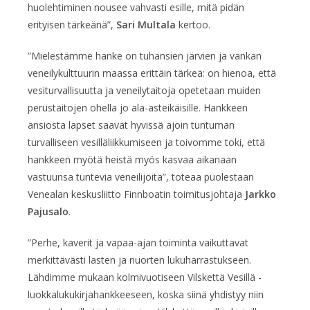
huolehtiminen nousee vahvasti esille, mitä pidän
erityisen tärkeänä”,
Sari Multala
kertoo.
”Mielestämme hanke on tuhansien järvien ja vankan
veneilykulttuurin maassa erittäin tärkeä: on hienoa, että
vesiturvallisuutta ja veneilytaitoja opetetaan muiden
perustaitojen ohella jo ala-asteikäisille. Hankkeen
ansiosta lapset saavat hyvissä ajoin tuntuman
turvalliseen vesilläliikkumiseen ja toivomme toki, että
hankkeen myötä heistä myös kasvaa aikanaan
vastuunsa tuntevia veneilijöitä”, toteaa puolestaan
Venealan keskusliitto Finnboatin toimitusjohtaja
Jarkko
Pajusalo
.
”Perhe, kaverit ja vapaa-ajan toiminta vaikuttavat
merkittävästi lasten ja nuorten lukuharrastukseen.
Lähdimme mukaan kolmivuotiseen Vilskettä Vesillä -
luokkalukukirjahankkeeseen, koska siinä yhdistyy niin