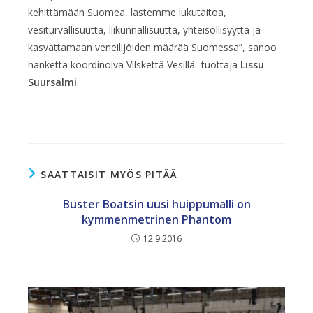
kehittämään Suomea, lastemme lukutaitoa,
vesiturvallisuutta, liikunnallisuutta, yhteisöllisyyttä ja
kasvattamaan veneilijöiden määrää Suomessa”, sanoo
hanketta koordinoiva Vilskettä Vesillä -tuottaja
Lissu
Suursalmi
.
SAATTAISIT MYÖS PITÄÄ
Buster Boatsin uusi huippumalli on
kymmenmetrinen Phantom
12.9.2016