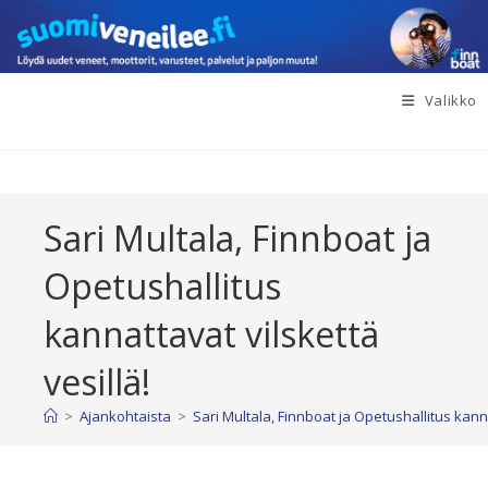
Siirry
suoraan
sisältöön
Valikko
Sari Multala, Finnboat ja
Opetushallitus
kannattavat vilskettä
vesillä!
>
Ajankohtaista
>
Sari Multala, Finnboat ja Opetushallitus kanna