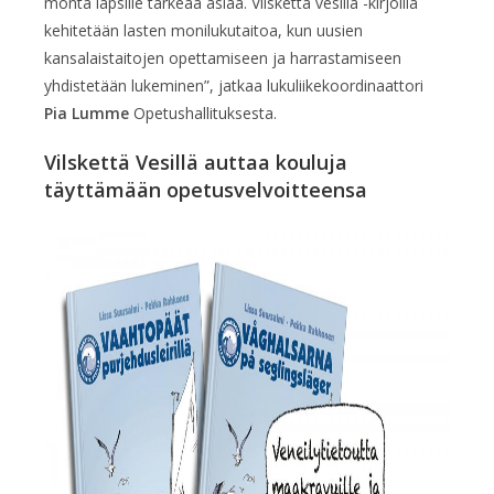
monta lapsille tärkeää asiaa. Vilskettä vesillä -kirjoilla
kehitetään lasten monilukutaitoa, kun uusien
kansalaistaitojen opettamiseen ja harrastamiseen
yhdistetään lukeminen”, jatkaa lukuliikekoordinaattori
Pia Lumme
Opetushallituksesta.
Vilskettä Vesillä auttaa kouluja
täyttämään opetusvelvoitteensa