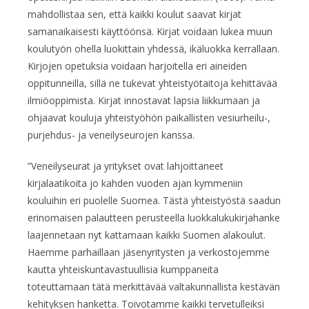
mahdollistaa sen, että kaikki koulut saavat kirjat
samanaikaisesti käyttöönsä. Kirjat voidaan lukea muun
koulutyön ohella luokittain yhdessä, ikäluokka kerrallaan.
Kirjojen opetuksia voidaan harjoitella eri aineiden
oppitunneilla, sillä ne tukevat yhteistyötaitoja kehittävää
ilmiöoppimista. Kirjat innostavat lapsia liikkumaan ja
ohjaavat kouluja yhteistyöhön paikallisten vesiurheilu-,
purjehdus- ja veneilyseurojen kanssa.
”Veneilyseurat ja yritykset ovat lahjoittaneet
kirjalaatikoita jo kahden vuoden ajan kymmeniin
kouluihin eri puolelle Suomea. Tästä yhteistyöstä saadun
erinomaisen palautteen perusteella luokkalukukirjahanke
laajennetaan nyt kattamaan kaikki Suomen alakoulut.
Haemme parhaillaan jäsenyritysten ja verkostojemme
kautta yhteiskuntavastuullisia kumppaneita
toteuttamaan tätä merkittävää valtakunnallista kestävän
kehityksen hanketta. Toivotamme kaikki tervetulleiksi