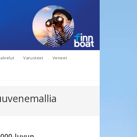
alvelut
Varusteet
Veneet
puuvenemallia
2000-luvun