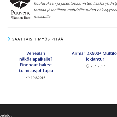
Koulutuksen ja jäsentapaamisten lisäksi yhdisty
tarjoaa jäsenilleen mahdollisuuden näkyvyyteen
messuilla.
SAATTAISIT MYÖS PITÄÄ
Venealan
Airmar DX900+ Multil
näköalapaikalle?
lokianturi
Finnboat hakee
26.1.2017
toimitusjohtajaa
19.8.2016
töehdot