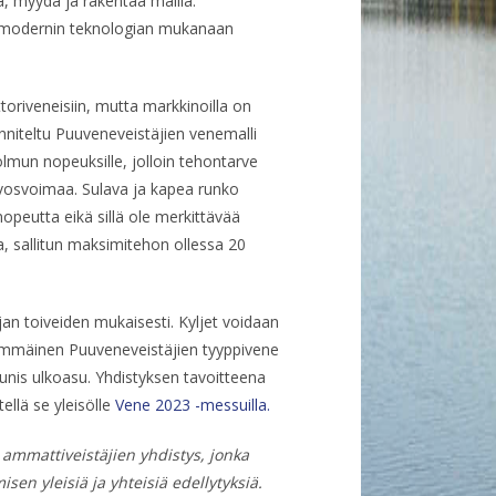
a, myydä ja rakentaa mallia.
i modernin teknologian mukanaan
oriveneisiin, mutta markkinoilla on
uunniteltu Puuveneveistäjien venemalli
lmun nopeuksille, jolloin tehontarve
vosvoimaa. Sulava ja kapea runko
opeutta eikä sillä ole merkittävää
a, sallitun maksimitehon ollessa 20
an toiveiden mukaisesti. Kyljet voidaan
simmäinen Puuveneveistäjien tyyppivene
unis ulkoasu. Yhdistyksen tavoitteena
llä se yleisölle
Vene 2023 -messuilla.
ammattiveistäjien yhdistys, jonka
sen yleisiä ja yhteisiä edellytyksiä.