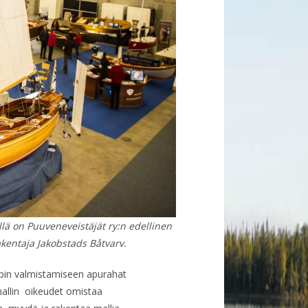
lä on Puuveneveistäjät ry:n edellinen
akentaja Jakobstads Båtvarv.
ypin valmistamiseen apurahat
mallin oikeudet omistaa