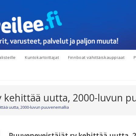
listeille
Kuntokartoittajat
Finnboat vähittäiskauppiaat
P
y kehittää uutta, 2000-luvun 
ittää uutta, 2000-luvun puuvenemallia
Puuveneveistäjät ry kehittää uutta, 