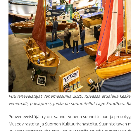
Puuveneveistäjät Venemessuilla 2020. Kuvassa etualalla keskel
venemalli, päiväpursi, jonka on suunnitellut Lage Sundfors. R
Puuveneveistäjät ry on saanut veneen suunnitteluun ja prototy
Museovirastolta ja Suomen Kulttuurirahastolta. Suunniteltavan 