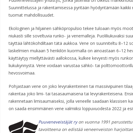
Puuveneveistäjien yhdistys, jonka jäsenillä on oikeus markkinoid
Suunnittelussa ja rakentamisessa pyritään hyödyntämään kaikk
tuomat mahdollisuudet.
Ekologinen ja hiljainen sähköpropulsio tekee tuloaan myös moott
niukasti sille soveltuvia runko- ja venemalleja. Puoliliukuvaksi s
täyttää lähtökohdiltaan tätä aukkoa. Vene on suunniteltu 8–12 so
laskelmien mukaan 5 henkilön kuormalla on ainoastaan 6–12 he
käyttäytyy miellyttävästi aallokossa, kulkee kevyesti myös runkon
liukukynnystä. Vene voidaan varustaa sähkö- tai polttomoottorill
hevosvoimaa.
Pohjastaan vene on joko levyrakenteinen tai massiivipuinen tilaaj
rakentaa joko limi- tai tasasaumaisena tai levyrakenteisena. En
rakennetaan limisaumaiseksi, jolla veneelle saadaan klassisen ka
on saada ensimmäinen vene valmiiksi loppuvuodesta 2022 ja esite
Puuveneveistäjät ry
on vuonna 1991 perustettu 
tavoitteena on edistää veneenveiston harjoittami