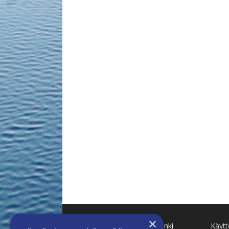
×
Käenkuja 8 A 47 00500 Helsinki
Käyt