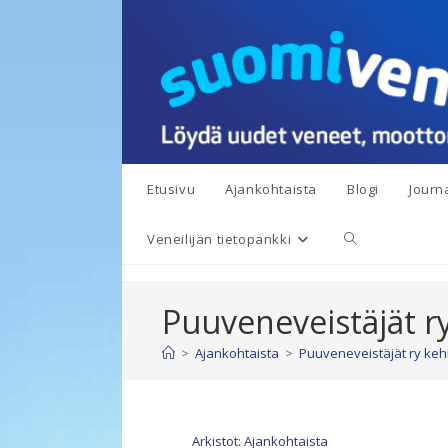
Siirry
suoraan
sisältöön
Etusivu
Ajankohtaista
Blogi
Journa
Toggle
Veneilijän tietopankki
website
Puuveneveistäjät r
search
>
Ajankohtaista
>
Puuveneveistäjät ry keh
Arkistot: Ajankohtaista