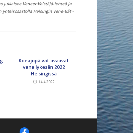
s julkaisee VeneenVeistäjä-lehteä ja
 yhteisosastolla Helsingin Vene-Båt -
og
Koeajopäivät avaavat
veneilykesän 2022
Helsingissä
14.4.2022