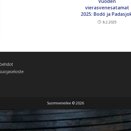
Vuoden
vierasvenesatamat
2025: Bodö ja Padasjo
8.2.2025
töehdot
suojaseloste
Suomiveneilee © 2026