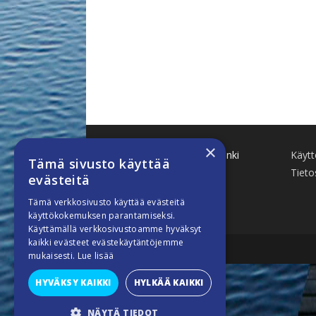
×
Käenkuja 8 A 47 00500 Helsinki
Käyt
Tämä sivusto käyttää
www.finnboat.fi
Tieto
evästeitä
info(a)finnboat.fi
Tämä verkkosivusto käyttää evästeitä
käyttökokemuksen parantamiseksi.
Käyttämällä verkkosivustoamme hyväksyt
kaikki evästeet evästekäytäntöjemme
mukaisesti.
Lue lisää
HYVÄKSY KAIKKI
HYLKÄÄ KAIKKI
NÄYTÄ TIEDOT