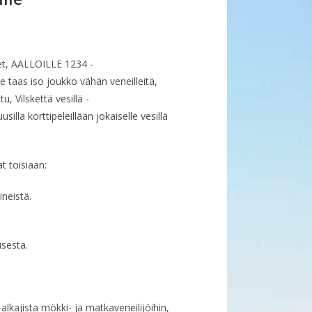
et, AALLOILLE 1234 -
e taas iso joukko vähän veneilleitä,
 Vilskettä vesillä -
la korttipeleillään jokaiselle vesillä
t toisiaan:
ineistä.
isesta.
alkajista mökki- ja matkaveneilijöihin,