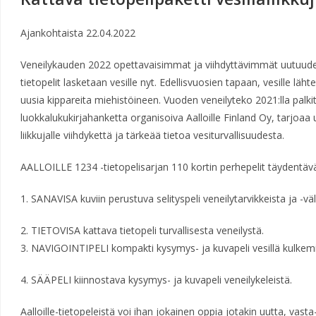
Ajankohtaista
22.04.2022
Veneilykauden 2022 opettavaisimmat ja viihdyttävimmät uutuud
tietopelit lasketaan vesille nyt. Edellisvuosien tapaan, vesille lähte
uusia kippareita miehistöineen. Vuoden veneilyteko 2021:lla palkittu,
luokkalukukirjahanketta organisoiva Aalloille Finland Oy, tarjoaa uusil
liikkujalle viihdykettä ja tärkeää tietoa vesiturvallisuudesta.
AALLOILLE 1234 -tietopelisarjan 110 kortin perhepelit täydentävä
1. SANAVISA kuviin perustuva selityspeli veneilytarvikkeista ja -väl
2. TIETOVISA kattava tietopeli turvallisesta veneilystä.
3. NAVIGOINTIPELI kompakti kysymys- ja kuvapeli vesillä kulkem
4. SÄÄPELI kiinnostava kysymys- ja kuvapeli veneilykeleistä.
Aalloille-tietopeleistä voi ihan jokainen oppia jotakin uutta, vasta-