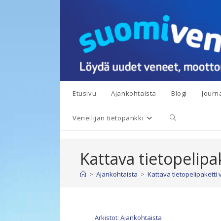
Siirry
suoraan
sisältöön
Etusivu
Ajankohtaista
Blogi
Journa
Toggle
Veneilijän tietopankki
website
Kattava tietopelipake
search
>
Ajankohtaista
>
Kattava tietopelipaketti ve
Arkistot: Ajankohtaista