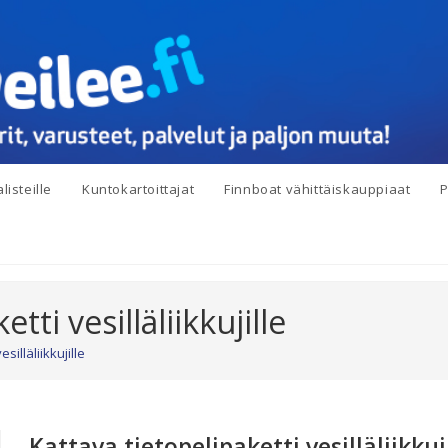
listeille
Kuntokartoittajat
Finnboat vähittäiskauppiaat
P
tti vesilläliikkujille
silläliikkujille
Kattava tietopelipaketti vesilläliikkuj