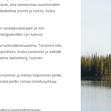
llistavat, että venekunnan nuorimmatkin
sikielisiä (suomi ja ruotsi), mutta
en veneilykouluttajien ja mm
vigaatioliitto ry:n kanssa:
- ja tuotevalikoimaamme. Tiesimme heti,
utuotteen, koska tunsimme jo Aalloille
, Carina Vaenerberg, Suomen
attomammin ja menee helpommin perille,
viestiä perille, toteaa toimitusjohtaja
avallista haasteellisempaan