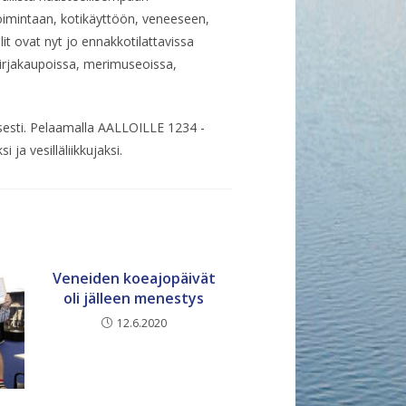
oimintaan, kotikäyttöön, veneeseen,
elit ovat nyt jo ennakkotilattavissa
irjakaupoissa, merimuseoissa,
llisesti. Pelaamalla AALLOILLE 1234 -
 ja vesilläliikkujaksi.
Veneiden koeajopäivät
oli jälleen menestys
12.6.2020