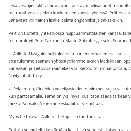
sekä vesilajien aktiiviharrastajiin. Joustavat pelisäännöt mahdo
matruusit voivat pelata konkareiden kanssa yhdessä. Pelit ovat kak
Sanavisaa voi näiden lisäksi pelata englanniksi ja saksaksikin.
Pelit on tuotettu yhteistyössä huippuammattilaisten kanssa, kut
meteorologit Petri Takalan ja Martin Gahmbergin sekä Suomen Na
– Aalloille Navigointipeli tulee olemaan erinomainen lisä kurssi
että tulemme saamaan yhteistyöllämme aikaan laadukkaan lopp
Sanavisan ja Tietovisan viimekesältä, kertoo toiminnanjohtaja
Navigaatioliitto ry.
– Pelaamalla, tärkeiden veneilyasioiden oppiminen sujuu vaiv
kuin pänttäämällä. Tämä on yksi hyvä, uusi tapa saada tärkeää 
Jarkko Pajusalo, Venealan keskusliitto ry Finnboat.
Myös he tukevat Aalloille -tietopelien tuottamista.
Pelit on suunniteltu kestämään käsittelyä vuodesta toiseen ja t