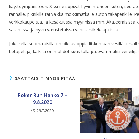
käyttöympäristöön. Siksi ne sopivat hyvin moneen kuten, seurat
rannalle, piknikille tai vaikka mökkimatkalle auton takapenkille. P
verkkokaupoista, ja kesäkuussa myynnissä mm. Akateemisissa k
satamissa ja hyvin varustetuissa venetarvikekaupoissa.
Jokaisella suomalaisilla on oikeus oppia liikkumaan vesillä turva
tietopelejä, kaikilla on mahdollisuus tulla pätevämmäksi veneilijäksi
SAATTAISIT MYÖS PITÄÄ
Poker Run Hanko 7.–
9.8.2020
29.7.2020