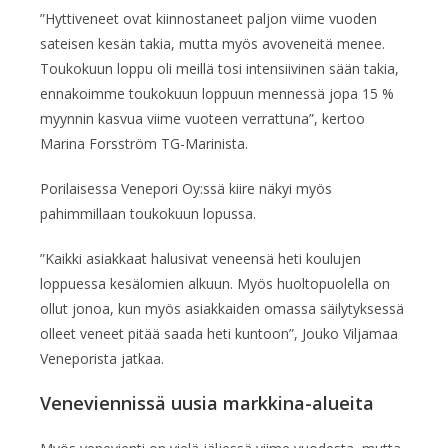
”Hyttiveneet ovat kiinnostaneet paljon viime vuoden
sateisen kesän takia, mutta myös avoveneitä menee.
Toukokuun loppu oli meillä tosi intensiivinen sään takia,
ennakoimme toukokuun loppuun mennessä jopa 15 %
myynnin kasvua viime vuoteen verrattuna”, kertoo
Marina Forsström TG-Marinista.
Porilaisessa Venepori Oy:ssä kiire näkyi myös
pahimmillaan toukokuun lopussa.
”Kaikki asiakkaat halusivat veneensä heti koulujen
loppuessa kesälomien alkuun. Myös huoltopuolella on
ollut jonoa, kun myös asiakkaiden omassa säilytyksessä
olleet veneet pitää saada heti kuntoon”, Jouko Viljamaa
Veneporista jatkaa.
Veneviennissä uusia markkina-alueita