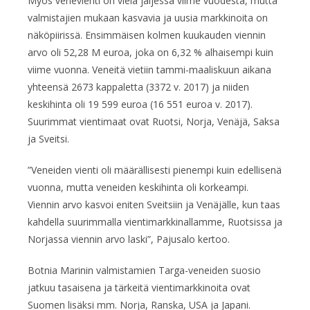
Myös venevienti on vielä jäljessä viime vuodesta, mutta
valmistajien mukaan kasvavia ja uusia markkinoita on
näköpiirissä. Ensimmäisen kolmen kuukauden viennin
arvo oli 52,28 M euroa, joka on 6,32 % alhaisempi kuin
viime vuonna. Veneitä vietiin tammi-maaliskuun aikana
yhteensä 2673 kappaletta (3372 v. 2017) ja niiden
keskihinta oli 19 599 euroa (16 551 euroa v. 2017).
Suurimmat vientimaat ovat Ruotsi, Norja, Venäjä, Saksa
ja Sveitsi.
”Veneiden vienti oli määrällisesti pienempi kuin edellisenä
vuonna, mutta veneiden keskihinta oli korkeampi.
Viennin arvo kasvoi eniten Sveitsiin ja Venäjälle, kun taas
kahdella suurimmalla vientimarkkinallamme, Ruotsissa ja
Norjassa viennin arvo laski”, Pajusalo kertoo.
Botnia Marinin valmistamien Targa-veneiden suosio
jatkuu tasaisena ja tärkeitä vientimarkkinoita ovat
Suomen lisäksi mm. Norja, Ranska, USA ja Japani.