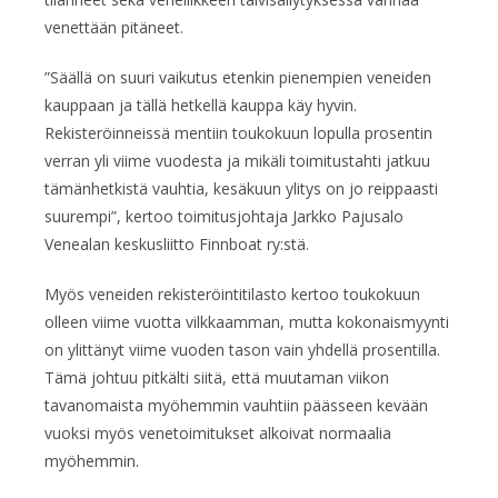
venettään pitäneet.
”Säällä on suuri vaikutus etenkin pienempien veneiden
kauppaan ja tällä hetkellä kauppa käy hyvin.
Rekisteröinneissä mentiin toukokuun lopulla prosentin
verran yli viime vuodesta ja mikäli toimitustahti jatkuu
tämänhetkistä vauhtia, kesäkuun ylitys on jo reippaasti
suurempi”, kertoo toimitusjohtaja Jarkko Pajusalo
Venealan keskusliitto Finnboat ry:stä.
Myös veneiden rekisteröintitilasto kertoo toukokuun
olleen viime vuotta vilkkaamman, mutta kokonaismyynti
on ylittänyt viime vuoden tason vain yhdellä prosentilla.
Tämä johtuu pitkälti siitä, että muutaman viikon
tavanomaista myöhemmin vauhtiin päässeen kevään
vuoksi myös venetoimitukset alkoivat normaalia
myöhemmin.