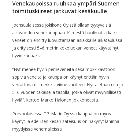
Venekaupoissa ruuhkaa ympäri Suomen –
toimituskiireet jatkuvat kesäkuulle
Joensuulaisessa Jokikone Oy:ssä ollaan tyytyväisiä
alkuvuoden venekauppaan. Kiireestä huolimatta kaikki
veneet on ehditty luovuttamaan asiakkaille aikataulussa
ja erityisesti 5–6 metrin kokoluokan veneet käyvät nyt
hyvin kaupaksi.
”Nyt menee hyvin perheveneitä sekä mökkikäyttöön
sopivia veneitä ja kauppa on käynyt erittäin hyvin
verrattuna esimerkiksi viime vuoteen. Nyt aletaan olla jo
5–6 vuoden takaisella tasolla, jotka olivat myynnillisesti
hyviä”, kertoo Marko Halonen Jokikoneesta.
Porvoolaisessa TG-Marin Oy:ssä kauppa on myös
käynyt ja edellisen kesän sateisuus on näkynyt lähinnä
myydyissä venemalleissa.