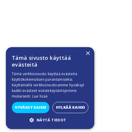
×
Tämä sivusto käyttää
evästeitä
Tämä verkkosivusto käyttää evästeitä
käyttökokemuksen parantamiseksi.
Käyttämällä verkkosivustoamme hyväksyt
kaikki evästeet evästekäytäntöjemme
mukaisesti.
Lue lisää
HYVÄKSY KAIKKI
HYLKÄÄ KAIKKI
NÄYTÄ TIEDOT
SUORITUSKYVYLLISET