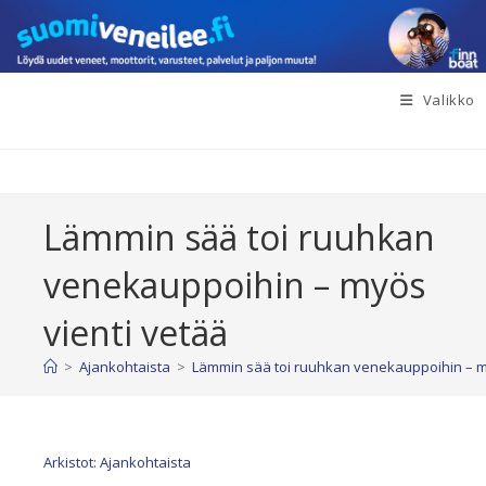
Siirry
suoraan
sisältöön
Valikko
Lämmin sää toi ruuhkan
venekauppoihin – myös
vienti vetää
>
Ajankohtaista
>
Lämmin sää toi ruuhkan venekauppoihin – m
Arkistot: Ajankohtaista