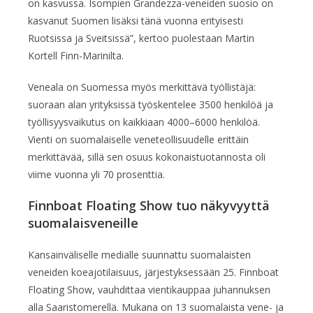
on kasvussa. Isompien Grandezza-veneiden suosio on
kasvanut Suomen lisäksi tänä vuonna erityisesti
Ruotsissa ja Sveitsissä”, kertoo puolestaan Martin
Kortell Finn-Marinilta.
Veneala on Suomessa myös merkittävä työllistäjä:
suoraan alan yrityksissä työskentelee 3500 henkilöä ja
työllisyysvaikutus on kaikkiaan 4000–6000 henkilöä.
Vienti on suomalaiselle veneteollisuudelle erittäin
merkittävää, sillä sen osuus kokonaistuotannosta oli
viime vuonna yli 70 prosenttia.
Finnboat Floating Show tuo näkyvyyttä
suomalaisveneille
Kansainväliselle medialle suunnattu suomalaisten
veneiden koeajotilaisuus, järjestyksessään 25. Finnboat
Floating Show, vauhdittaa vientikauppaa juhannuksen
alla Saaristomerellä. Mukana on 13 suomalaista vene- ja