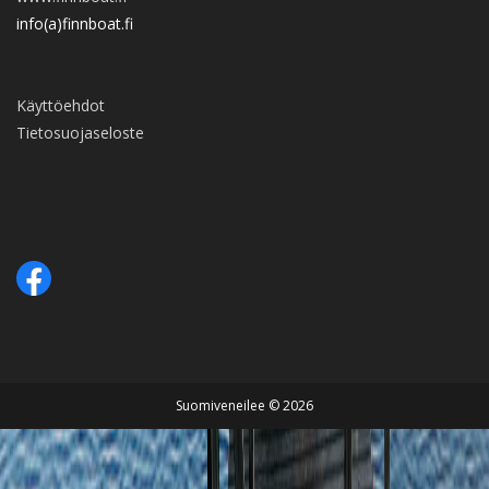
info(a)finnboat.fi
Käyttöehdot
Tietosuojaseloste
Suomiveneilee © 2026