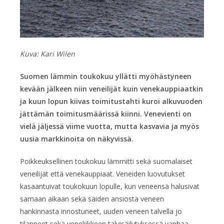
Kuva: Kari Wilen
Suomen lämmin toukokuu yllätti myöhästyneen
kevään jälkeen niin veneilijät kuin venekauppiaatkin
ja kuun lopun kiivas toimitustahti kuroi alkuvuoden
jättämän toimitusmäärissä kiinni. Venevienti on
vielä jäljessä viime vuotta, mutta kasvavia ja myös
uusia markkinoita on näkyvissä.
Poikkeuksellinen toukokuu lämmitti sekä suomalaiset
veneilijät että venekauppiaat. Veneiden luovutukset
kasaantuivat toukokuun lopulle, kun veneensä halusivat
samaan aikaan sekä säiden ansiosta veneen
hankinnasta innostuneet, uuden veneen talvella jo
tilanneet sekä veneliikkeen talvisäilytyksessä vanhaa