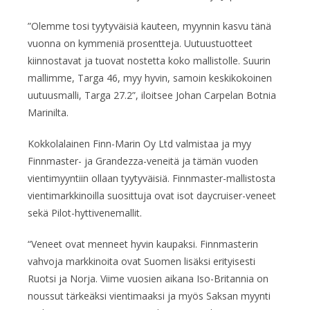
”Olemme tosi tyytyväisiä kauteen, myynnin kasvu tänä
vuonna on kymmeniä prosentteja. Uutuustuotteet
kiinnostavat ja tuovat nostetta koko mallistolle. Suurin
mallimme, Targa 46, myy hyvin, samoin keskikokoinen
uutuusmalli, Targa 27.2”, iloitsee Johan Carpelan Botnia
Marinilta.
Kokkolalainen Finn-Marin Oy Ltd valmistaa ja myy
Finnmaster- ja Grandezza-veneitä ja tämän vuoden
vientimyyntiin ollaan tyytyväisiä. Finnmaster-mallistosta
vientimarkkinoilla suosittuja ovat isot daycruiser-veneet
sekä Pilot-hyttivenemallit.
“Veneet ovat menneet hyvin kaupaksi. Finnmasterin
vahvoja markkinoita ovat Suomen lisäksi erityisesti
Ruotsi ja Norja. Viime vuosien aikana Iso-Britannia on
noussut tärkeäksi vientimaaksi ja myös Saksan myynti