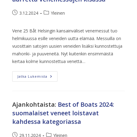
Artikkeli
Artikkelin
3.12.2024
Yleinen
julkaistu:
kategoria:
Vene 25 Båt Helsingin kansainväliset venemessut tuo
helmikuussa esille veneiden uutta elämää. Messuilla on
vuosittain satojen uusien veneiden lisäksi kunnostettuja
mahonki- ja puuveneitä. Nyt kuitenkin ensimmäistä
kertaa kolme kunnostettua venettä…
Kolme
Jatka Lukemista
Kunnostettua
Aarretta
Venemessujen
Kisassa
Ajankohtaista
:
Best of Boats 2024:
suomalaiset veneet loistavat
kahdessa kategoriassa
Artikkeli
Artikkelin
29.11.2024
Yleinen