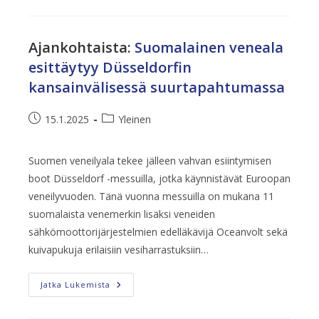
Entistä
Enemmän
Veneitä
Ajankohtaista
:
Suomalainen veneala
esittäytyy Düsseldorfin
kansainvälisessä suurtapahtumassa
Artikkeli
Artikkelin
15.1.2025
Yleinen
julkaistu:
kategoria:
Suomen veneilyala tekee jälleen vahvan esiintymisen
boot Düsseldorf -messuilla, jotka käynnistävät Euroopan
veneilyvuoden. Tänä vuonna messuilla on mukana 11
suomalaista venemerkin lisäksi veneiden
sähkömoottorijärjestelmien edelläkävijä Oceanvolt sekä
kuivapukuja erilaisiin vesiharrastuksiin…
Suomalainen
Jatka Lukemista
Veneala
Esittäytyy
Düsseldorfin