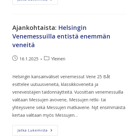
Tärkeää
Tietoa
Veneistä
Ja
Veneilystä
Ajankohtaista
:
Helsingin
Venemessuilla entistä enemmän
veneitä
Artikkeli
Artikkelin
16.1.2025
Yleinen
julkaistu:
kategoria:
Helsingin kansainväliset venemessut Vene 25 Båt
esittelee uutuusveneitä, klassikkoveneitä ja
veneveistäjien taidonnäytteitä. Vuosittain venemessuilla
valitaan Messujen avovene, Messujen retki- tai
yhteysvene sekä Messujen matkavene. Nyt ensimmäistä
kertaa valitaan myös Messujen…
Helsingin
Jatka Lukemista
Venemessuilla