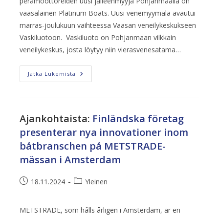
perämoottoreiden uusi jälleenmyyjä Pohjanmaalla on
vaasalainen Platinum Boats. Uusi venemyymälä avautui
marras-joulukuun vaihteessa Vaasan veneilykeskukseen
Vaskiluotoon. Vaskiluoto on Pohjanmaan vilkkain
veneilykeskus, josta löytyy niin vierasvenesatama…
Uusi
Jatka Lukemista
Buster-,
Cross-
Ja
Yamarin-
Myyjä
Vaasaan
Ajankohtaista
:
Finländska företag
presenterar nya innovationer inom
båtbranschen på METSTRADE-
mässan i Amsterdam
Artikkeli
Artikkelin
18.11.2024
Yleinen
julkaistu:
kategoria:
METSTRADE, som hålls årligen i Amsterdam, är en