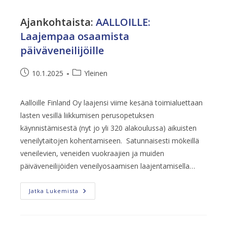
Kansainvälisessä
Suurtapahtumassa
Ajankohtaista
:
AALLOILLE:
Laajempaa osaamista
päiväveneilijöille
Artikkeli
Artikkelin
10.1.2025
Yleinen
julkaistu:
kategoria:
Aalloille Finland Oy laajensi viime kesänä toimialuettaan
lasten vesillä liikkumisen perusopetuksen
käynnistämisestä (nyt jo yli 320 alakoulussa) aikuisten
veneilytaitojen kohentamiseen. Satunnaisesti mökeillä
veneilevien, veneiden vuokraajien ja muiden
päiväveneilijöiden veneilyosaamisen laajentamisella…
AALLOILLE:
Jatka Lukemista
Laajempaa
Osaamista
Päiväveneilijöille