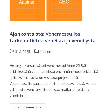
Ajankohtaista
:
Venemessuilta
tärkeää tietoa veneistä ja veneilystä
Artikkeli
Artikkelin
31.1.2025
Yleinen
julkaistu:
kategoria:
Helsingin kansainväliset venemessut Vene 25 Båt
esittelee tänä vuonna entistä enemmän moottoriveneitä
ja lisäksi messuilla on viisi isoa purjevenettä.
Venemessuilta saa paljon tietoa uutuusveneistä, veneen
valinnasta, veneturvallisuudesta, matkakohteista ja
veneisiin…
Venemessuilta
Jatka Lukemista