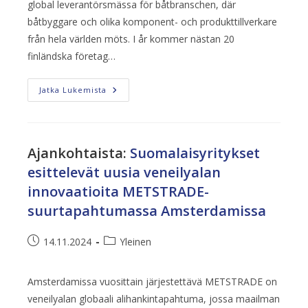
global leverantörsmässa för båtbranschen, där
båtbyggare och olika komponent- och produkttillverkare
från hela världen möts. I år kommer nästan 20
finländska företag…
Finländska
Jatka Lukemista
Företag
Presenterar
Nya
Innovationer
Inom
Båtbranschen
Ajankohtaista
:
Suomalaisyritykset
På
METSTRADE-
esittelevät uusia veneilyalan
Mässan
I
innovaatioita METSTRADE-
Amsterdam
suurtapahtumassa Amsterdamissa
Artikkeli
Artikkelin
14.11.2024
Yleinen
julkaistu:
kategoria:
Amsterdamissa vuosittain järjestettävä METSTRADE on
veneilyalan globaali alihankintapahtuma, jossa maailman