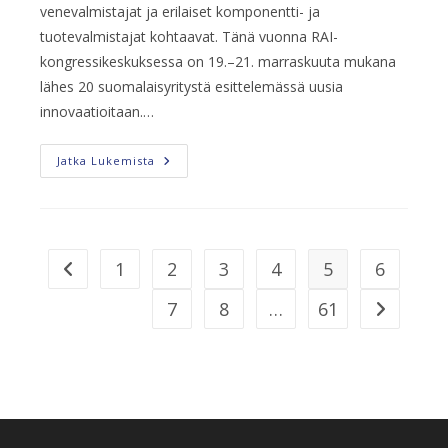
venevalmistajat ja erilaiset komponentti- ja
tuotevalmistajat kohtaavat. Tänä vuonna RAI-
kongressikeskuksessa on 19.–21. marraskuuta mukana
lähes 20 suomalaisyritystä esittelemässä uusia
innovaatioitaan.…
Suomalaisyritykset
Jatka Lukemista
Esittelevät
Uusia
Veneilyalan
Innovaatioita
METSTRADE-
Suurtapahtumassa
Amsterdamissa
1
2
3
4
5
6
Siirry edelliselle sivulle
7
8
…
61
Siirry seura