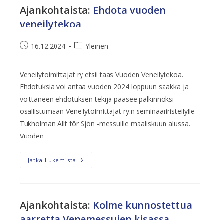
Ajankohtaista
:
Ehdota vuoden
veneilytekoa
Artikkeli
Artikkelin
16.12.2024
Yleinen
julkaistu:
kategoria:
Veneilytoimittajat ry etsii taas Vuoden Veneilytekoa.
Ehdotuksia voi antaa vuoden 2024 loppuun saakka ja
voittaneen ehdotuksen tekijä pääsee palkinnoksi
osallistumaan Veneilytoimittajat ry:n seminaariristeilylle
Tukholman Allt för Sjön -messuille maaliskuun alussa.
Vuoden…
Ehdota
Jatka Lukemista
Vuoden
Veneilytekoa
Ajankohtaista
:
Kolme kunnostettua
aarretta Venemessujen kisassa