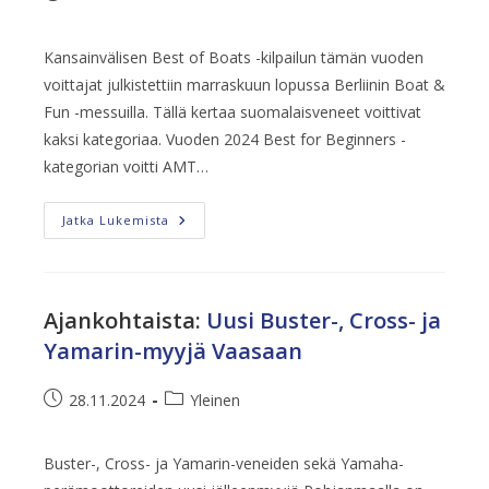
julkaistu:
kategoria:
Kansainvälisen Best of Boats -kilpailun tämän vuoden
voittajat julkistettiin marraskuun lopussa Berliinin Boat &
Fun -messuilla. Tällä kertaa suomalaisveneet voittivat
kaksi kategoriaa. Vuoden 2024 Best for Beginners -
kategorian voitti AMT…
Best
Jatka Lukemista
Of
Boats
2024:
Suomalaiset
Veneet
Loistavat
Ajankohtaista
:
Uusi Buster-, Cross- ja
Kahdessa
Kategoriassa
Yamarin-myyjä Vaasaan
Artikkeli
Artikkelin
28.11.2024
Yleinen
julkaistu:
kategoria:
Buster-, Cross- ja Yamarin-veneiden sekä Yamaha-